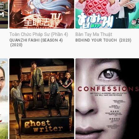
Toàn Chức Pháp Sư (Phần 4)
Bàn Tay Ma Thuật
QUANZHI FASHI (SEASON 4)
BEHIND YOUR TOUCH (2023)
(2020)