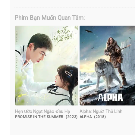
Phim Bạn Muốn Quan Tâm:
Hẹn Ước Ngọt Ngào Đầu Hạ
Alpha: Người Thủ Lĩnh
PROMISE IN THE SUMMER (2023)
ALPHA (2018)