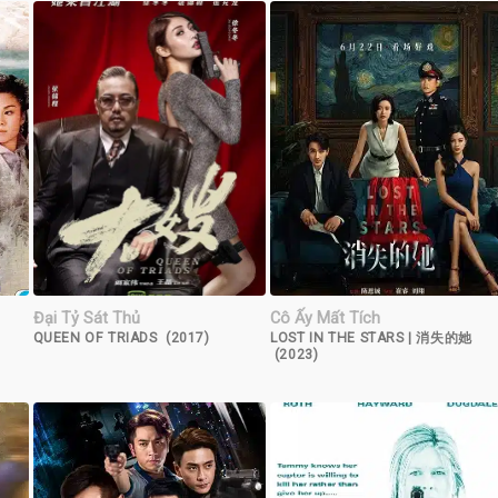
Đại Tỷ Sát Thủ
Cô Ấy Mất Tích
QUEEN OF TRIADS (2017)
LOST IN THE STARS | 消失的她
(2023)