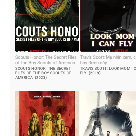
Scouts Honor: The Secret Files
Travis Scott: Mẹ nhìn xem, 
of the Boy Scouts of America
bay được này
SCOUTS HONOR: THE SECRET
TRAVIS SCOTT: LOOK MOM I 
FILES OF THE BOY SCOUTS OF
FLY (2019)
AMERICA (2023)