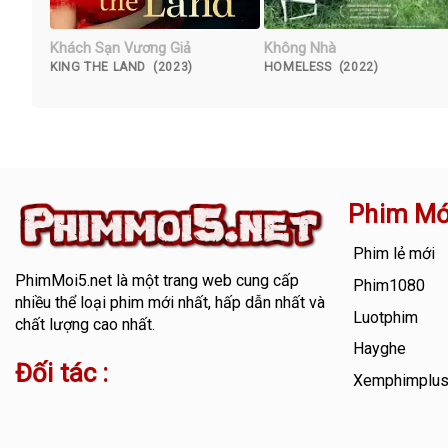
Khách Sạn Vương Giả
Không Nhà
KING THE LAND (2023)
HOMELESS (2022)
Phim Mớ
Phim lẻ mới
PhimMoi5.net
là một trang web cung cấp
Phim1080
nhiều thể loại phim mới nhất, hấp dẫn nhất và
Luotphim
chất lượng cao nhất.
Hayghe
Đối tác :
Xemphimplu