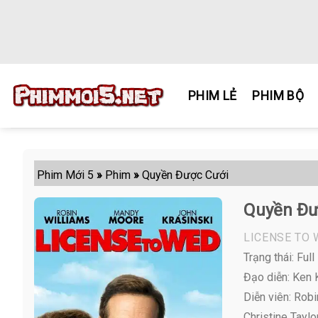
Skip
to
content
PHIM LẺ
PHIM BỘ
Phim Mới 5
»
Phim
»
Quyền Được Cưới
Quyền Đư
LICENSE TO
Trạng thái: Full
Đạo diễn: Ken
Diễn viên:
Robin
Christine Taylor 