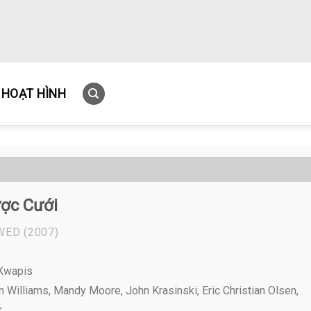
HOẠT HÌNH
ợc Cưới
 WED
(2007)
 Kwapis
 Williams, Mandy Moore, John Krasinski, Eric Christian Olsen,
,...