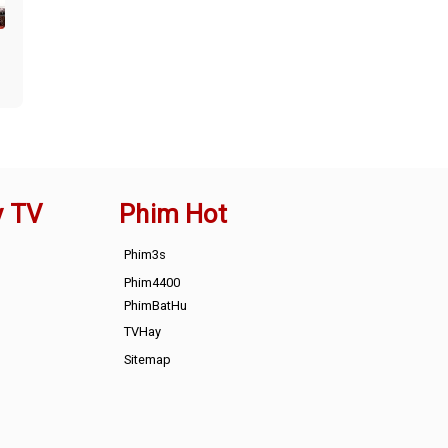
y TV
Phim Hot
Phim3s
Phim4400
PhimBatHu
TVHay
Sitemap