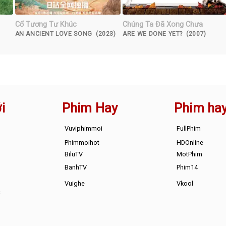
Cổ Tương Tư Khúc
Chúng Ta Đã Xong Chưa
AN ANCIENT LOVE SONG (2023)
ARE WE DONE YET? (2007)
i
Phim Hay
Phim ha
Vuviphimmoi
FullPhim
Phimmoihot
HDOnline
BiluTV
MotPhim
BanhTV
Phim14
Vuighe
Vkool
s