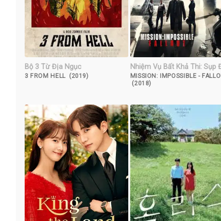
Bộ 3 Từ Địa Ngục
Nhiệm Vụ Bất Khả Thi: Sụp 
3 FROM HELL (2019)
MISSION: IMPOSSIBLE - FALL
(2018)