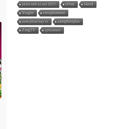
phim mới zz.net 2021
tvhay
vkool
Vuighe
vuviphimmoi
xem phim hay tv
xemphimplus
ZingTV
zphimmoi