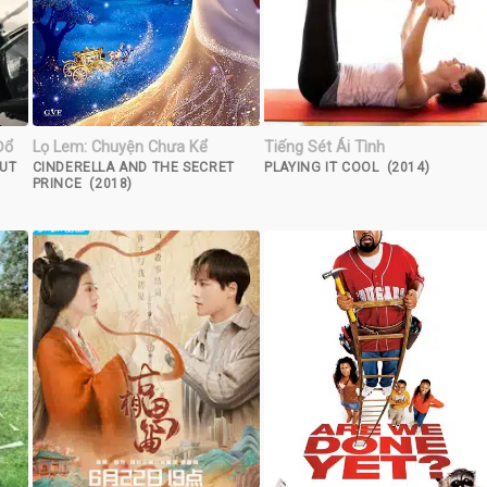
Đổ
Lọ Lem: Chuyện Chưa Kể
Tiếng Sét Ái Tình
OUT
CINDERELLA AND THE SECRET
PLAYING IT COOL (2014)
PRINCE (2018)