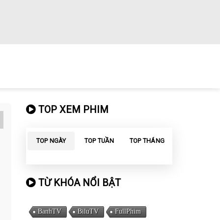
TOP XEM PHIM
TOP NGÀY
TOP TUẦN
TOP THÁNG
TỪ KHÓA NỔI BẬT
BanhTV
BiluTV
FullPhim