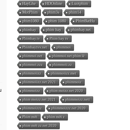
HayGhe
HDOnline
Luotphim
MotPhim
phim3s
phim14
phim1080
phim 1080
PhimBatHu
phimhay
phim hay
phimhay.net
Phimhay.tv
Phim hay tv
Phimhaytvv.net
phimmoi
phimmoi.net
phimmoi.net phim lẻ
phimmoi.zzz
phimmoii.zz
phimmoiizz
phimmoiizz.met
phimmoiizz.net 2021
phimmoiz
u
phimmoizz
phim moizz.net 2020
phim moizz.net 2021
phimmoizz.nett
phimmoizzz
phimmoizzz.net 2020
Phim mới
phim mới z
phim mới zz.net 2020