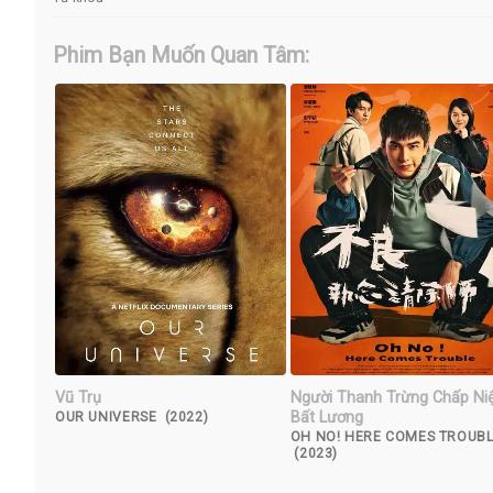
Phim Bạn Muốn Quan Tâm:
Vũ Trụ
Người Thanh Trừng Chấp N
Bất Lương
OUR UNIVERSE (2022)
OH NO! HERE COMES TROUB
(2023)