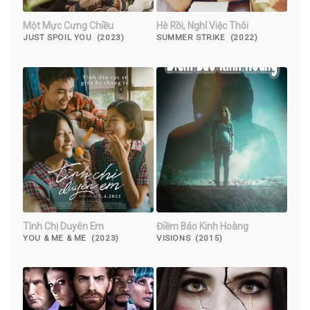
Một Mực Cưng Chiều
Hè Rồi, Nghỉ Việc Thôi
JUST SPOIL YOU (2023)
SUMMER STRIKE (2022)
Tình Chị Duyên Em
Điềm Báo Kinh Hoàng
YOU & ME & ME (2023)
VISIONS (2015)