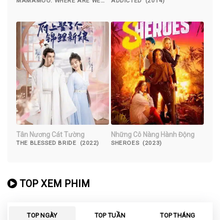
Now
MAMAMOO: WHERE ARE WE
ADDICTED (2014)
NOW (2022)
Tân Nương Cát Tường
Những Cô Nàng Hành Động
THE BLESSED BRIDE (2022)
SHEROES (2023)
TOP XEM PHIM
TOP NGÀY
TOP TUẦN
TOP THÁNG