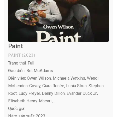
Paint
PAINT
(2023)
Trạng thái: Full
Đạo diễn: Brit McAdams
Diễn viên:
Owen Wilson, Michaela Watkins, Wendi
McLendon-Covey, Ciara Renée, Lusia Strus, Stephen
Root, Lucy Freyer, Denny Dillon, Evander Duck Jr.,
Elisabeth Henry-Macari ,...
Quốc gia:
Năm sản xuất: 2023