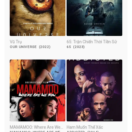
Vũ Trụ
65: Trận Chiến Thời Tiền Sử
OUR UNIVERSE (2022)
65 (2023)
MAMAMOO: Where Are We
Ham Muốn Thể Xác