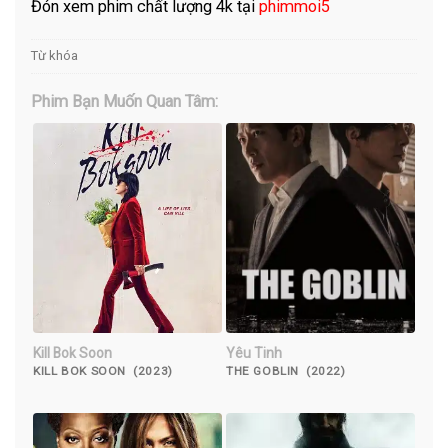
Đón xem phim chất lượng 4k tại
phimmoi5
Từ khóa
Phim Bạn Muốn Quan Tâm:
Kill Bok Soon
Yêu Tinh
KILL BOK SOON (2023)
THE GOBLIN (2022)