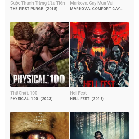
Cuộc Thanh Trừng Đầu Tiên
Markova: Gay Mua Vui
THE FIRST PURGE (2018)
MARKOVA: COMFORT GAY
(2000)
Thể Chất: 100
Hell Fest
PHYSICAL: 100 (2023)
HELL FEST (2018)