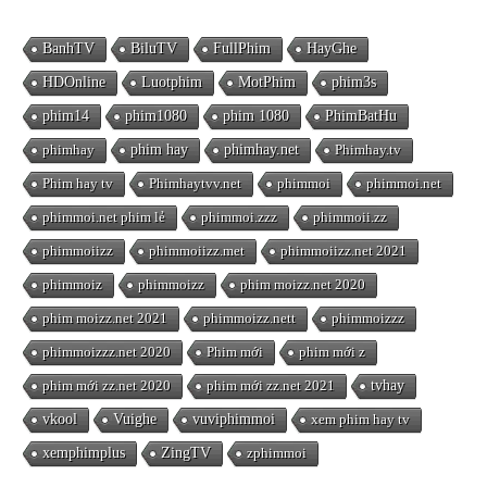
BanhTV
BiluTV
FullPhim
HayGhe
HDOnline
Luotphim
MotPhim
phim3s
phim14
phim1080
phim 1080
PhimBatHu
phimhay
phim hay
phimhay.net
Phimhay.tv
Phim hay tv
Phimhaytvv.net
phimmoi
phimmoi.net
phimmoi.net phim lẻ
phimmoi.zzz
phimmoii.zz
phimmoiizz
phimmoiizz.met
phimmoiizz.net 2021
phimmoiz
phimmoizz
phim moizz.net 2020
phim moizz.net 2021
phimmoizz.nett
phimmoizzz
phimmoizzz.net 2020
Phim mới
phim mới z
phim mới zz.net 2020
phim mới zz.net 2021
tvhay
vkool
Vuighe
vuviphimmoi
xem phim hay tv
xemphimplus
ZingTV
zphimmoi