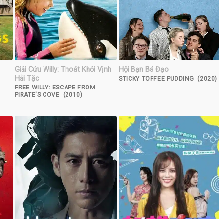
Giải Cứu Willy: Thoát Khỏi Vịnh
Hội Bạn Bá Đạo
Hải Tặc
STICKY TOFFEE PUDDING (2020)
FREE WILLY: ESCAPE FROM
PIRATE'S COVE (2010)