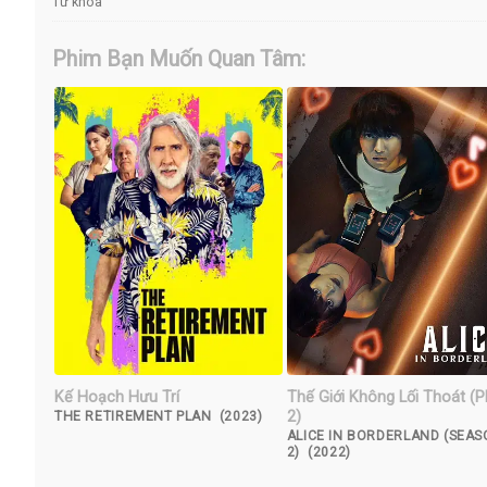
Từ khóa
Phim Bạn Muốn Quan Tâm:
Kế Hoạch Hưu Trí
Thế Giới Không Lối Thoát (
2)
THE RETIREMENT PLAN (2023)
ALICE IN BORDERLAND (SEA
2) (2022)