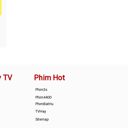
y TV
Phim Hot
Phim3s
Phim4400
PhimBatHu
TVHay
Sitemap