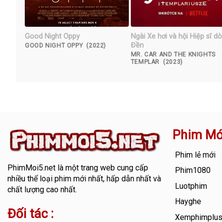
Good Night Oppy
Ngài Xe hơi và hội Hiệp sĩ d
Đền
GOOD NIGHT OPPY (2022)
MR. CAR AND THE KNIGHTS
TEMPLAR (2023)
Phim Mớ
Phim lẻ mới
PhimMoi5.net
là một trang web cung cấp
Phim1080
nhiều thể loại phim mới nhất, hấp dẫn nhất và
Luotphim
chất lượng cao nhất.
Hayghe
Đối tác :
Xemphimplu