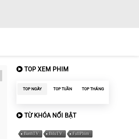
TOP XEM PHIM
TOP NGÀY
TOP TUẦN
TOP THÁNG
TỪ KHÓA NỔI BẬT
BanhTV
BiluTV
FullPhim