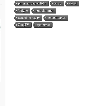
phim mới zz.net 2021
tvhay
vkool
Vuighe
vuviphimmoi
xem phim hay tv
xemphimplus
ZingTV
zphimmoi