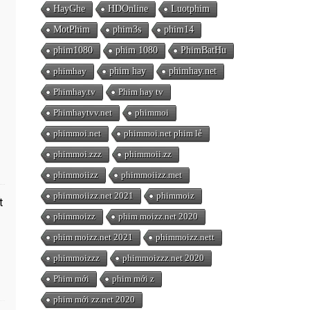
HayGhe
HDOnline
Luotphim
MotPhim
phim3s
phim14
phim1080
phim 1080
PhimBatHu
phimhay
phim hay
phimhay.net
Phimhay.tv
Phim hay tv
Phimhaytvv.net
phimmoi
phimmoi.net
phimmoi.net phim lẻ
phimmoi.zzz
phimmoii.zz
phimmoiizz
phimmoiizz.met
phimmoiizz.net 2021
phimmoiz
t
phimmoizz
phim moizz.net 2020
phim moizz.net 2021
phimmoizz.nett
phimmoizzz
phimmoizzz.net 2020
Phim mới
phim mới z
phim mới zz.net 2020