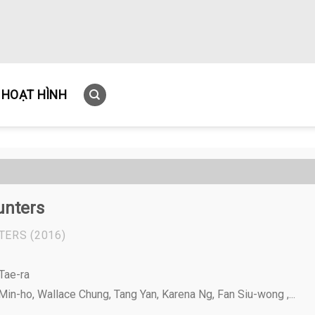
HOẠT HÌNH
unters
TERS
(2016)
Tae-ra
in-ho, Wallace Chung, Tang Yan, Karena Ng, Fan Siu-wong ,...