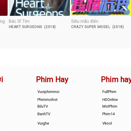
òng
Bác Sĩ Tim
Siêu mẫu điên
HEART SURGEONS (2018)
CRAZY SUPER MODEL (2018)
i
Phim Hay
Phim ha
Vuviphimmoi
FullPhim
Phimmoihot
HDOnline
BiluTV
MotPhim
BanhTV
Phim14
Vuighe
Vkool
s