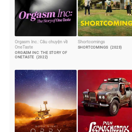
Orgasm Inc.: Câu chuyện về
Shortcomings
OneTaste
SHORTCOMINGS (2023)
ORGASM INC: THE STORY OF
ONETASTE (2022)