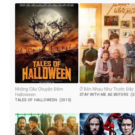
Những Câu Chuyện Đêm
Ở Bên Nhau Như Trước Đây
Halloween
STAY WITH ME AS BEFORE (2
TALES OF HALLOWEEN (2015)