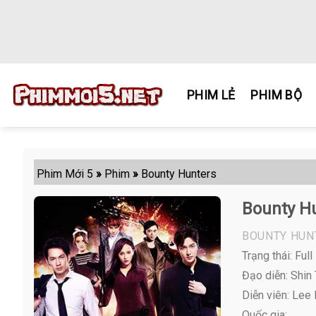
Skip
to
content
PHIM LẺ
PHIM BỘ
Phim Mới 5
»
Phim
»
Bounty Hunters
Bounty H
BOUNTY HUN
Trạng thái: Full
Đạo diễn: Shin 
Diễn viên:
Lee M
Quốc gia: