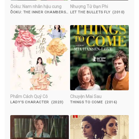
Ōoku: Nam nhân hậu cung
Nhượng Tử Đạn Phi
ŌOKU: THE INNER CHAMBERS
LET THE BULLETS FLY (2010)
(2023)
Phẩm Cách Quý Cô
Chuyện Mai Sau
LADY'S CHARACTER (2023)
THINGS TO COME (2016)