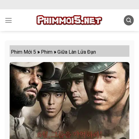
Skip
to
content
Phim Mới 5
»
Phim
»
Giữa Làn Lửa Đạn