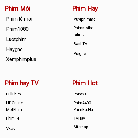
Phim Mới
Phim Hay
Phim lẻ mới
Vuviphimmoi
Phimmoihot
Phim1080
BiluTV
Luotphim
BanhTV
Hayghe
Vuighe
Xemphimplus
Phim hay TV
Phim Hot
FullPhim
Phim3s
HDOnline
Phim4400
MotPhim
PhimBatHu
Phim14
TVHay
Sitemap
Vkool