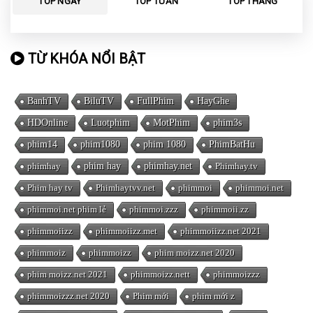
TOP NGÀY
TOP TUẦN
TOP THÁNG
TỪ KHÓA NỔI BẬT
BanhTV
BiluTV
FullPhim
HayGhe
HDOnline
Luotphim
MotPhim
phim3s
phim14
phim1080
phim 1080
PhimBatHu
phimhay
phim hay
phimhay.net
Phimhay.tv
Phim hay tv
Phimhaytvv.net
phimmoi
phimmoi.net
phimmoi.net phim lẻ
phimmoi.zzz
phimmoii.zz
phimmoiizz
phimmoiizz.met
phimmoiizz.net 2021
phimmoiz
phimmoizz
phim moizz.net 2020
phim moizz.net 2021
phimmoizz.nett
phimmoizzz
phimmoizzz.net 2020
Phim mới
phim mới z