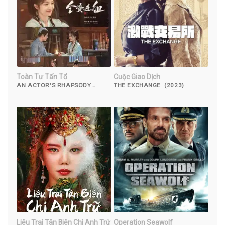
Toàn Tư Tấn Tổ
Cuộc Giao Dịch
AN ACTOR'S RHAPSODY
THE EXCHANGE (2023)
(2023)
Liêu Trai Tân Biên Chi Anh Trữ
Operation Seawolf