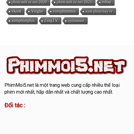
phim mới zz.net 2020
phim mới zz.net 2021
tvhay
vkool
Vuighe
vuviphimmoi
xem phim hay tv
xemphimplus
ZingTV
zphimmoi
PhimMoi5.net
là một trang web cung cấp nhiều thể loại
phim mới nhất, hấp dẫn nhất và chất lượng cao nhất.
Đối tác :