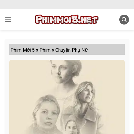
Skip
to
content
Phim Mới 5
»
Phim
»
Chuyện Phụ Nữ