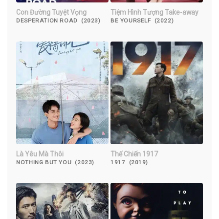
Con Đường Tuyệt Vọng
Tiệm Hình Tượng Take-away
DESPERATION ROAD (2023)
BE YOURSELF (2022)
Là Yêu Mà Thôi
Thế Chiến 1917
NOTHING BUT YOU (2023)
1917 (2019)