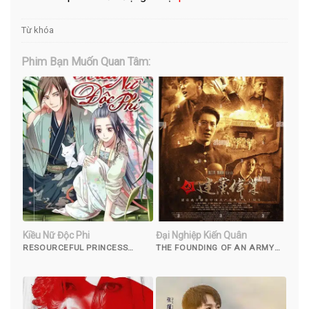
Từ khóa
Phim Bạn Muốn Quan Tâm:
Kiều Nữ Độc Phi￼
Đại Nghiệp Kiến Quân
RESOURCEFUL PRINCESS
THE FOUNDING OF AN ARMY
(2019)
(2017)