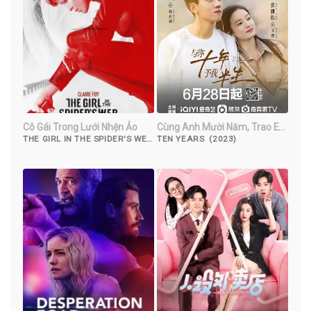
Cô Gái Trong Lưới Nhện Ảo
Cùng Anh Mười Năm, Trao Em
Nửa Đời
THE GIRL IN THE SPIDER'S WEB
TEN YEARS (2023)
(2018)