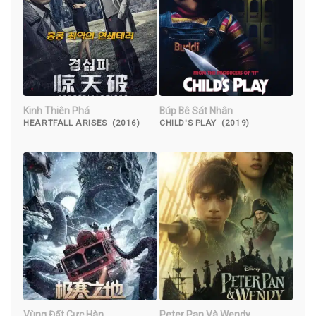
Kinh Thiên Phá
Búp Bê Sát Nhân
HEARTFALL ARISES (2016)
CHILD'S PLAY (2019)
Vùng Đất Cực Hàn
Peter Pan Và Wendy