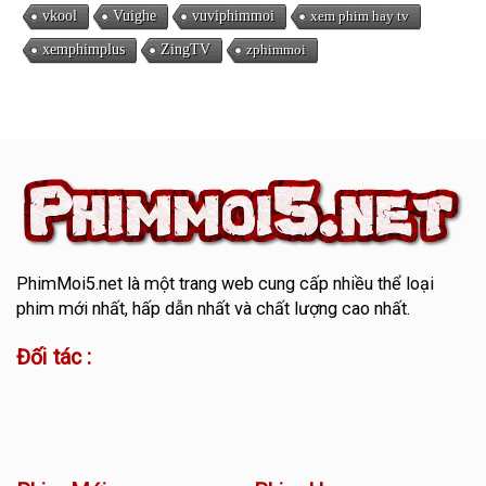
vkool
Vuighe
vuviphimmoi
xem phim hay tv
xemphimplus
ZingTV
zphimmoi
PhimMoi5.net
là một trang web cung cấp nhiều thể loại
phim mới nhất, hấp dẫn nhất và chất lượng cao nhất.
Đối tác :