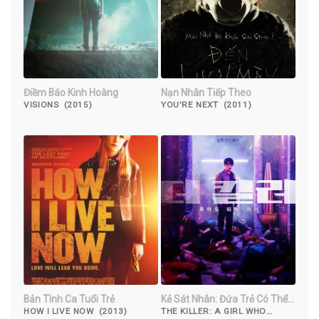
Điềm Báo Kinh Hoàng
Nạn Nhân Tiếp Theo
VISIONS (2015)
YOU'RE NEXT (2011)
Bản Tình Ca Tuổi Trẻ
Kẻ Sát Nhân: Đứa Trẻ Có Thể
Chết
HOW I LIVE NOW (2013)
THE KILLER: A GIRL WHO