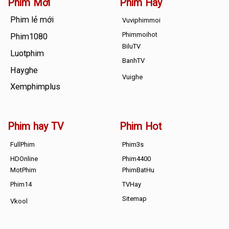
Phim Mới
Phim Hay
Phim lẻ mới
Vuviphimmoi
Phimmoihot
Phim1080
BiluTV
Luotphim
BanhTV
Hayghe
Vuighe
Xemphimplus
Phim hay TV
Phim Hot
FullPhim
Phim3s
HDOnline
Phim4400
MotPhim
PhimBatHu
Phim14
TVHay
Sitemap
Vkool