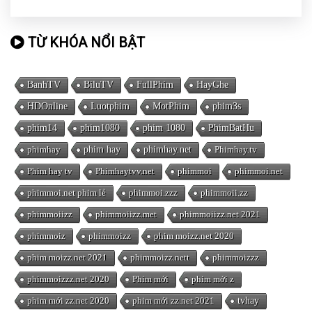
TỪ KHÓA NỔI BẬT
BanhTV
BiluTV
FullPhim
HayGhe
HDOnline
Luotphim
MotPhim
phim3s
phim14
phim1080
phim 1080
PhimBatHu
phimhay
phim hay
phimhay.net
Phimhay.tv
Phim hay tv
Phimhaytvv.net
phimmoi
phimmoi.net
phimmoi.net phim lẻ
phimmoi.zzz
phimmoii.zz
phimmoiizz
phimmoiizz.met
phimmoiizz.net 2021
phimmoiz
phimmoizz
phim moizz.net 2020
phim moizz.net 2021
phimmoizz.nett
phimmoizzz
phimmoizzz.net 2020
Phim mới
phim mới z
phim mới zz.net 2020
phim mới zz.net 2021
tvhay