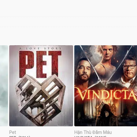
Pet
Hận Thù Đẫm Máu