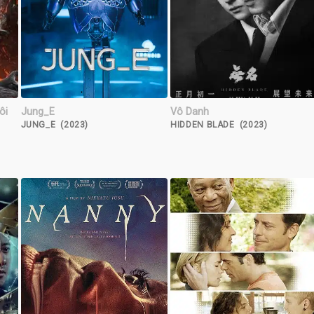
ôi
Jung_E
Vô Danh
JUNG_E (2023)
HIDDEN BLADE (2023)
N