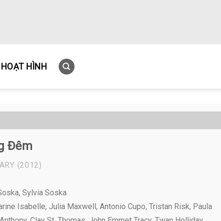
HOẠT HÌNH
ng Đêm
ARY
(2012)
Soska, Sylvia Soska
rine Isabelle, Julia Maxwell, Antonio Cupo, Tristan Risk, Paula
 Anthony, Clay St. Thomas, John Emmet Tracy, Twan Holliday,