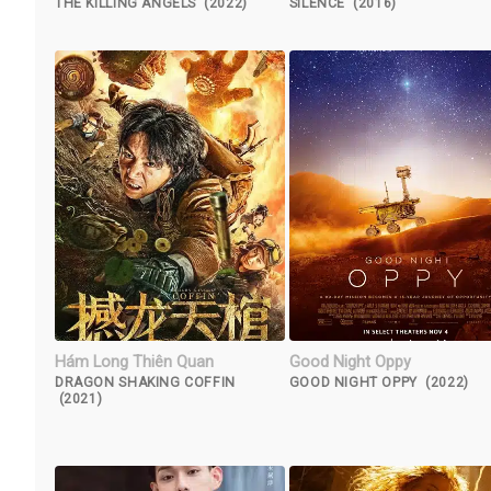
THE KILLING ANGELS (2022)
SILENCE (2016)
Hám Long Thiên Quan
Good Night Oppy
DRAGON SHAKING COFFIN
GOOD NIGHT OPPY (2022)
(2021)