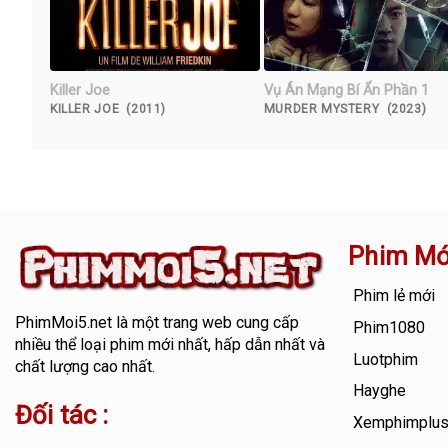
Killer Joe
Vụ Án Mạng Bí Ẩn Phần 1
KILLER JOE (2011)
MURDER MYSTERY (2023)
Phim Mớ
Phim lẻ mới
PhimMoi5.net
là một trang web cung cấp
Phim1080
nhiều thể loại phim mới nhất, hấp dẫn nhất và
Luotphim
chất lượng cao nhất.
Hayghe
Đối tác :
Xemphimplu