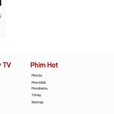
y TV
Phim Hot
Phim3s
Phim4400
PhimBatHu
TVHay
Sitemap