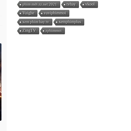
phim mới zz.net 2021
tvhay
vkool
Vuighe
vuviphimmoi
xem phim hay tv
xemphimplus
ZingTV
zphimmoi