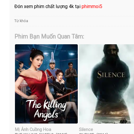
Đón xem phim chất lượng 4k tại
phimmoi5
Từ khóa
Phim Bạn Muốn Quan Tâm:
Mị Ảnh Cuồng Hoa
Silence