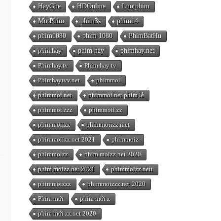
HayGhe
HDOnline
Luotphim
MotPhim
phim3s
phim14
phim1080
phim 1080
PhimBatHu
phimhay
phim hay
phimhay.net
Phimhay.tv
Phim hay tv
Phimhaytvv.net
phimmoi
phimmoi.net
phimmoi.net phim lẻ
phimmoi.zzz
phimmoii.zz
phimmoiizz
phimmoiizz.met
phimmoiizz.net 2021
phimmoiz
phimmoizz
phim moizz.net 2020
phim moizz.net 2021
phimmoizz.nett
phimmoizzz
phimmoizzz.net 2020
Phim mới
phim mới z
phim mới zz.net 2020