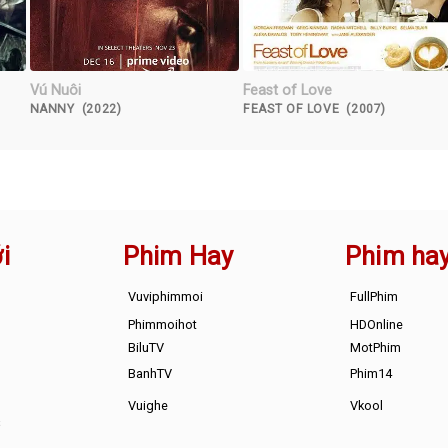
Vú Nuôi
Feast of Love
NANNY (2022)
FEAST OF LOVE (2007)
i
Phim Hay
Phim ha
Vuviphimmoi
FullPhim
Phimmoihot
HDOnline
BiluTV
MotPhim
BanhTV
Phim14
Vuighe
Vkool
s