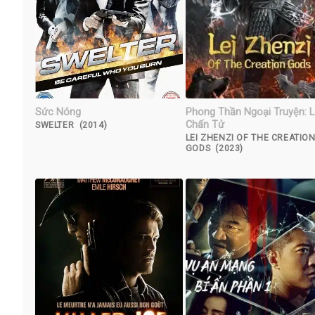
Sức Nóng
Phong Thần Ngoại Truyện: L
Chấn Tử
SWELTER (2014)
LEI ZHENZI OF THE CREATIO
GODS (2023)