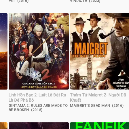
PET (2016)
VINDICTA (2023)
Linh Hồn Bạc 2: Luật Lệ Đặt Ra
Thám Tử Maigret 2- Người Đã
Là Để Phá Bỏ
Khuất
GINTAMA 2: RULES ARE MADE TO
MAIGRET'S DEAD MAN (2016)
BE BROKEN (2018)