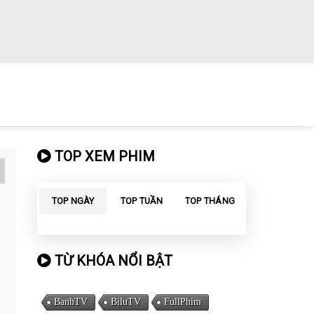
TOP XEM PHIM
TOP NGÀY
TOP TUẦN
TOP THÁNG
TỪ KHÓA NỔI BẬT
BanhTV
BiluTV
FullPhim