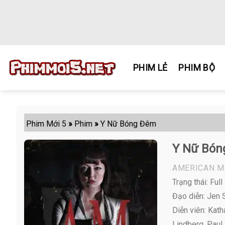
Skip
to
content
PHIM LẺ
PHIM BỘ
Phim Mới 5
»
Phim
»
Y Nữ Bóng Đêm
Y Nữ Bó
AMERICAN M
Trạng thái: Full
Đạo diễn: Jen 
Diễn viên:
Katha
Lindberg, Paul