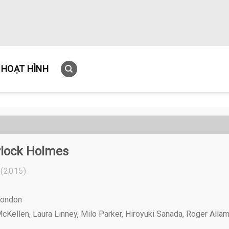
HOẠT HÌNH
rlock Holmes
(2015)
 Condon
cKellen, Laura Linney, Milo Parker, Hiroyuki Sanada, Roger Alla