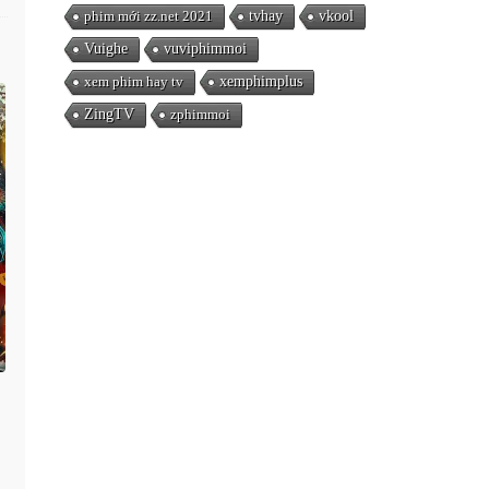
phim mới zz.net 2021
tvhay
vkool
Vuighe
vuviphimmoi
xem phim hay tv
xemphimplus
ZingTV
zphimmoi