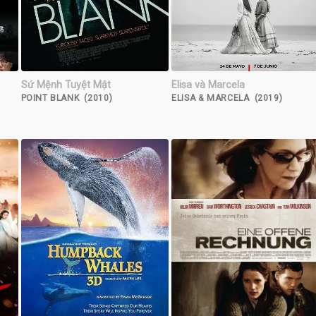
Sứ Mệnh Tuyệt Mật
Elisa và Marcela
N
POINT BLANK (2010)
ELISA & MARCELA (2019)