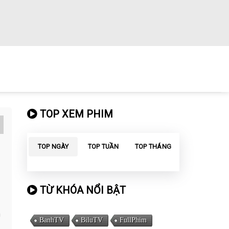
TOP XEM PHIM
TOP NGÀY
TOP TUẦN
TOP THÁNG
TỪ KHÓA NỔI BẬT
m
BanhTV
BiluTV
FullPhim