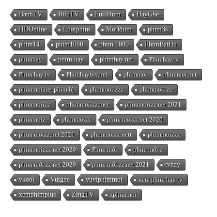
BanhTV
BiluTV
FullPhim
HayGhe
HDOnline
Luotphim
MotPhim
phim3s
phim14
phim1080
phim 1080
PhimBatHu
phimhay
phim hay
phimhay.net
Phimhay.tv
Phim hay tv
Phimhaytvv.net
phimmoi
phimmoi.net
phimmoi.net phim lẻ
phimmoi.zzz
phimmoii.zz
phimmoiizz
phimmoiizz.met
phimmoiizz.net 2021
phimmoiz
phimmoizz
phim moizz.net 2020
phim moizz.net 2021
phimmoizz.nett
phimmoizzz
phimmoizzz.net 2020
Phim mới
phim mới z
phim mới zz.net 2020
phim mới zz.net 2021
tvhay
vkool
Vuighe
vuviphimmoi
xem phim hay tv
xemphimplus
ZingTV
zphimmoi