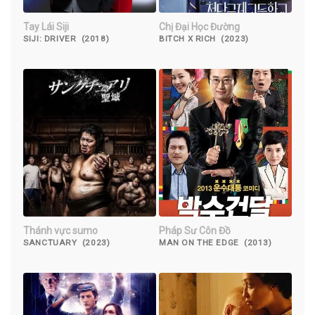
Tay Lái Siji
Chị Đại Học Đường
SIJI: DRIVER (2018)
BITCH X RICH (2023)
Thánh vực sumo
Pháp Sư Côn Đồ
SANCTUARY (2023)
MAN ON THE EDGE (2013)