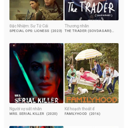
Đặc Nhiệm: Sư Tử Cái
Thương nhân
SPECIAL OPS: LIONESS (2023)
THE TRADER (SOVDAGARI)
(2018)
Người vợ sát nhân
Kế hoạch thoát ế
MRS. SERIAL KILLER (2020)
FAMILYHOOD (2016)