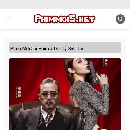
Skip
to
content
Phim Mới 5
»
Phim
»
Đại Tỷ Sát Thủ