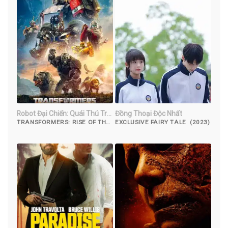
Robot Đại Chiến: Quái Thú Trỗi
Đồng Thoại Độc Nhất
Dậy
TRANSFORMERS: RISE OF THE
EXCLUSIVE FAIRY TALE (2023)
BEASTS (2023)