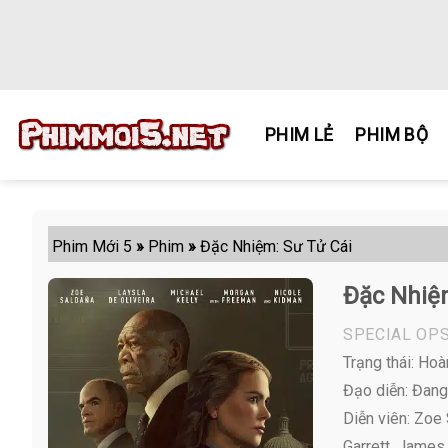
Skip
to
content
PHIM LẺ
PHIM BỘ
Phim Mới 5
»
Phim
»
Đặc Nhiệm: Sư Tử Cái
Đặc Nhiệ
SPECIAL OPS
Trạng thái: Hoà
Đạo diễn: Đang
Diễn viên:
Zoe S
Garrett, James