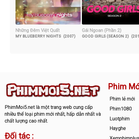
Những Đêm Việt Quất
Gái Ngoan (Phần 2)
MY BLUEBERRY NIGHTS (2007)
GOOD GIRLS (SEASON 2) (20
Phim Mớ
Phim lẻ mới
PhimMoi5.net
là một trang web cung cấp
Phim1080
nhiều thể loại phim mới nhất, hấp dẫn nhất và
Luotphim
chất lượng cao nhất.
Hayghe
Đối tác :
Xemphimplu