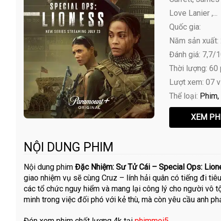
Love Lanier ,...
Quốc gia:
Năm sản xuất:
Đánh giá: 7,7/
Thời lượng: 60
Lượt xem: 07 
Thể loại:
Phim
NỘI DUNG PHIM
Nội dung phim
Đặc Nhiệm: Sư Tử Cái – Special Ops: Lion
giao nhiệm vụ sẽ cùng Cruz – lính hải quân có tiếng đi tiêu
các tổ chức nguy hiểm và mang lại công lý cho người vô t
minh trong việc đối phó với kẻ thù, mà còn yêu cầu anh ph
Đón xem phim chất lượng 4k tại
phimmoi5