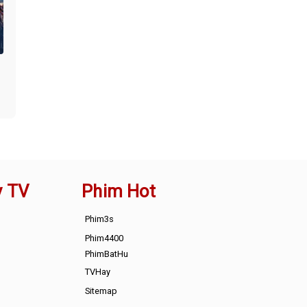
y TV
Phim Hot
Phim3s
Phim4400
PhimBatHu
TVHay
Sitemap