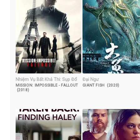
Nhiệm Vụ Bất Khả Thi: Sụp Đổ
Đại Ngư
MISSION: IMPOSSIBLE - FALLOUT
GIANT FISH (2020)
(2018)