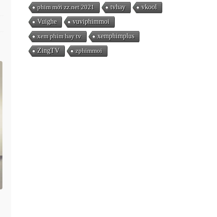
phim mới zz.net 2021
tvhay
vkool
Vuighe
vuviphimmoi
xem phim hay tv
xemphimplus
ZingTV
zphimmoi