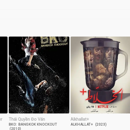
er
Thái Quyền Đo Ván
Alkhallat+
BKO: BANGKOK KNOCKOUT
ALKHALLAT+ (2023)
(2010)