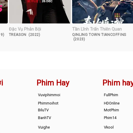
Đặc Vụ Phản Bội
Tần Lĩnh Trấn Thiên Quan
19)
TREASON (2022)
QINLING TOWN TIANCOFFINS
(2023)
i
Phim Hay
Phim ha
Vuviphimmoi
FullPhim
Phimmoihot
HDOnline
BiluTV
MotPhim
BanhTV
Phim14
Vuighe
Vkool
s