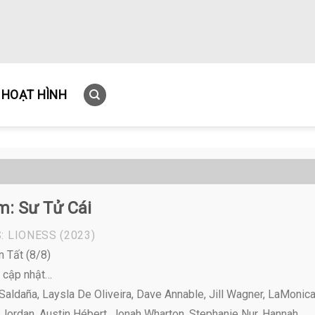
HOẠT HÌNH
m: Sư Tử Cái
: LIONESS
(2023)
n Tất (8/8)
 cập nhật…
aldaña, Laysla De Oliveira, Dave Annable, Jill Wagner, LaMonic
 Jordan, Austin Hébert, Jonah Wharton, Stephanie Nur, Hannah