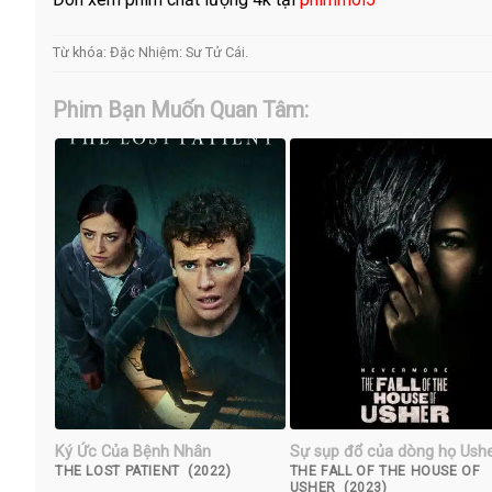
Từ khóa:
Đặc Nhiệm: Sư Tử Cái
.
Phim Bạn Muốn Quan Tâm:
Ký Ức Của Bệnh Nhân
Sự sụp đổ của dòng họ Ush
THE LOST PATIENT (2022)
THE FALL OF THE HOUSE OF
USHER (2023)