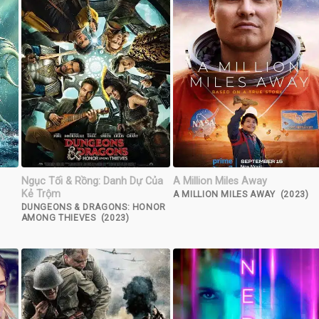
Ngục Tối & Rồng: Danh Dự Của
A Million Miles Away
Kẻ Trộm
A MILLION MILES AWAY (2023)
DUNGEONS & DRAGONS: HONOR
AMONG THIEVES (2023)