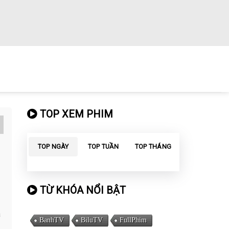
TOP XEM PHIM
TOP NGÀY
TOP TUẦN
TOP THÁNG
TỪ KHÓA NỔI BẬT
a
BanhTV
BiluTV
FullPhim