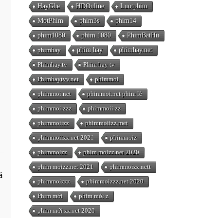
HayGhe
HDOnline
Luotphim
MotPhim
phim3s
phim14
phim1080
phim 1080
PhimBatHu
phimhay
phim hay
phimhay.net
Phimhay.tv
Phim hay tv
Phimhaytvv.net
phimmoi
phimmoi.net
phimmoi.net phim lẻ
phimmoi.zzz
phimmoii.zz
phimmoiizz
phimmoiizz.met
phimmoiizz.net 2021
phimmoiz
phimmoizz
phim moizz.net 2020
phim moizz.net 2021
phimmoizz.nett
á
phimmoizzz
phimmoizzz.net 2020
Phim mới
phim mới z
phim mới zz.net 2020