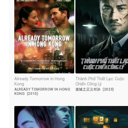
Already Tomorrow in Hong
Thành Phố Thất Lạc: Cuộc
Kong
Chiến Công Lý
ALREADY TOMORROW IN HONG
迷城之正义对决 (2023)
KONG (2015)