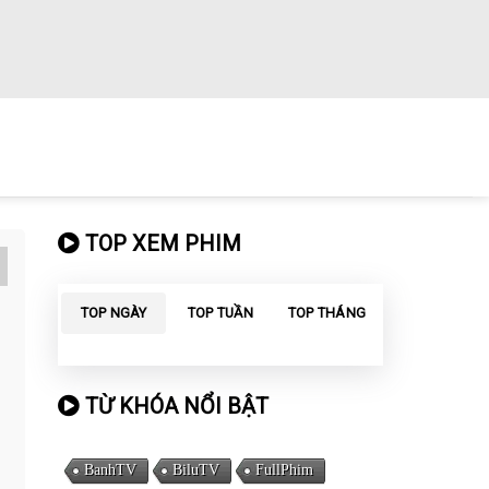
TOP XEM PHIM
TOP NGÀY
TOP TUẦN
TOP THÁNG
TỪ KHÓA NỔI BẬT
BanhTV
BiluTV
FullPhim