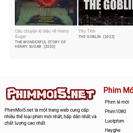
Câu chuyện kì diệu về Henry
Yêu Tinh
Sugar
THE GOBLIN (2022)
THE WONDERFUL STORY OF
HENRY SUGAR (2023)
Phim Mớ
Phim lẻ mới
PhimMoi5.net
là một trang web cung cấp
Phim1080
nhiều thể loại phim mới nhất, hấp dẫn nhất và
Luotphim
chất lượng cao nhất.
Hayghe