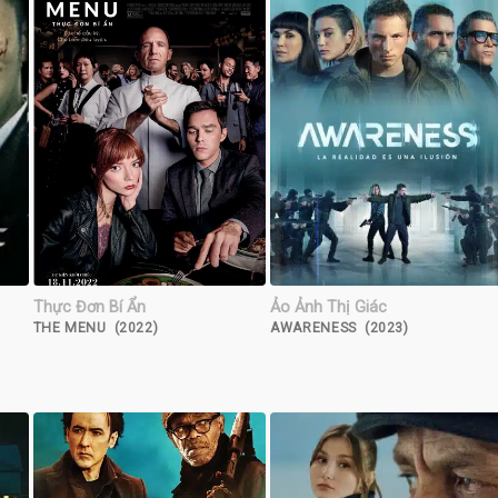
Thực Đơn Bí Ẩn
Ảo Ảnh Thị Giác
THE MENU (2022)
AWARENESS (2023)