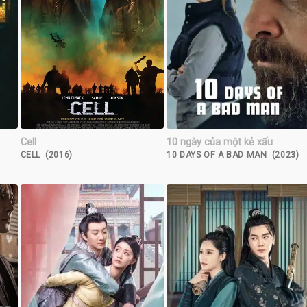
Cell
10 ngày của một kẻ xấu
CELL (2016)
10 DAYS OF A BAD MAN (2023)