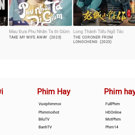
Mau Đưa Phu Nhân Ta Đi Giùm
Long Thành Tiểu Ngỗ Tác
TAKE MY WIFE AWAY (2023)
THE CORONER FROM
LONGCHENG (2023)
i
Phim Hay
Phim ha
Vuviphimmoi
FullPhim
Phimmoihot
HDOnline
BiluTV
MotPhim
BanhTV
Phim14