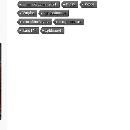
phim mới zz.net 2021
tvhay
vkool
Vuighe
vuviphimmoi
xem phim hay tv
xemphimplus
ZingTV
zphimmoi