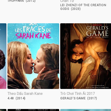
Chấn Tử
THUPPAKKI (2012)
LEI ZHENZI OF THE CREATION
GODS (2023)
Theo Dấu Sarah Kane
Trò Chơi Tình Ái 2017
4.48 (2014)
GERALD'S GAME (2017)