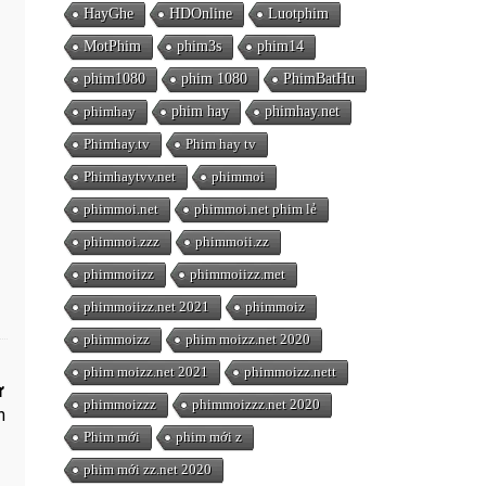
HayGhe
HDOnline
Luotphim
MotPhim
phim3s
phim14
phim1080
phim 1080
PhimBatHu
phimhay
phim hay
phimhay.net
Phimhay.tv
Phim hay tv
Phimhaytvv.net
phimmoi
phimmoi.net
phimmoi.net phim lẻ
phimmoi.zzz
phimmoii.zz
phimmoiizz
phimmoiizz.met
phimmoiizz.net 2021
phimmoiz
phimmoizz
phim moizz.net 2020
phim moizz.net 2021
phimmoizz.nett
ử
phimmoizzz
phimmoizzz.net 2020
n
Phim mới
phim mới z
phim mới zz.net 2020