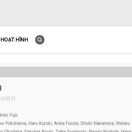
HOẠT HÌNH
g
(2023)
hito Fujii
i Yokohama, Haru Kuroki, Arata Furuta, Shido Nakamura, Wataru
en Okudaira, Sakuma Ryuto, Tetta Sugimoto, Naomi Nishida, Hana