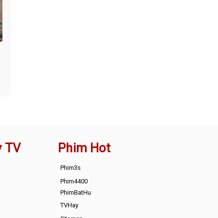
y TV
Phim Hot
Phim3s
Phim4400
PhimBatHu
TVHay