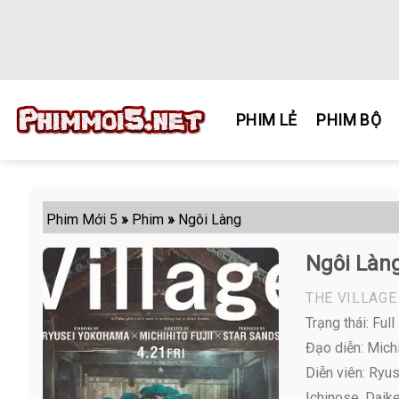
Skip
to
content
PHIM LẺ
PHIM BỘ
Phim Mới 5
»
Phim
»
Ngôi Làng
Ngôi Làn
THE VILLAGE
Trạng thái: Full
Đạo diễn: Michi
Diễn viên:
Ryuse
Ichinose, Daik