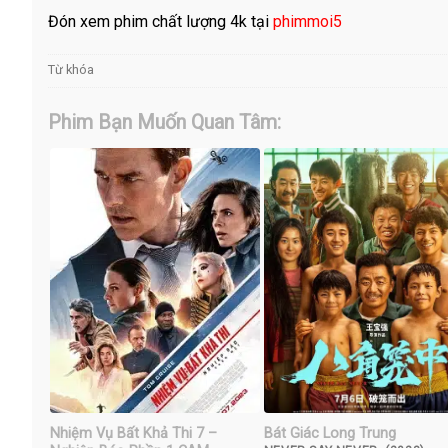
Đón xem phim chất lượng 4k tại
phimmoi5
Từ khóa
Phim Bạn Muốn Quan Tâm:
Nhiệm Vụ Bất Khả Thi 7 –
Bát Giác Long Trung