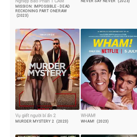
Nghiệp Báo Phần 1 CAM
NEVER SAY NEVER (2023)
MISSION: IMPOSSIBLE - DEAD
RECKONING PART ONERAW
(2023)
Vụ giết người bí ẩn 2
WHAM!
MURDER MYSTERY 2 (2023)
WHAM! (2023)