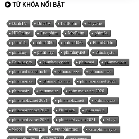
TỪ KHÓA NỔI BẬT
BanhTV
BiluTV
FullPhim
HayGhe
HDOnline
Luotphim
MotPhim
phim3s
phim14
phim1080
phim 1080
PhimBatHu
phimhay
phim hay
phimhay.net
Phimhay.tv
Phim hay tv
Phimhaytvv.net
phimmoi
phimmoi.net
phimmoi.net phim lẻ
phimmoi.zzz
phimmoii.zz
phimmoiizz
phimmoiizz.met
phimmoiizz.net 2021
phimmoiz
phimmoizz
phim moizz.net 2020
phim moizz.net 2021
phimmoizz.nett
phimmoizzz
phimmoizzz.net 2020
Phim mới
phim mới z
phim mới zz.net 2020
phim mới zz.net 2021
tvhay
vkool
Vuighe
vuviphimmoi
xem phim hay tv
xemphimplus
ZingTV
zphimmoi