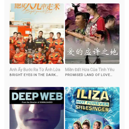
Anh Ấy Bước Ra Từ Ánh Lửa
Miền Đất Hứa Của Tình Yêu
BRIGHT EYES IN THE DARK
PROMISED LAND OF LOVE
(2023)
(2019)