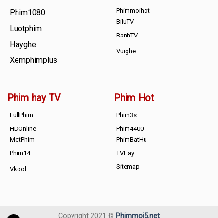
Phimmoihot
Phim1080
BiluTV
Luotphim
BanhTV
Hayghe
Vuighe
Xemphimplus
Phim hay TV
Phim Hot
FullPhim
Phim3s
HDOnline
Phim4400
MotPhim
PhimBatHu
Phim14
TVHay
Sitemap
Vkool
Copyright 2021 ©
Phimmoi5.net