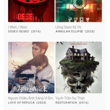
I Wish, I Wish
Lồng Giam Ký Ức
DESEO DESEO (2016)
ANNULAR ECLIPSE (2023)
Ngược Chiều Ánh Sáng Vì Em
Vạch Trần Sự Thật
LOVE OF REPLICA (2023)
RESTORATION (2016)