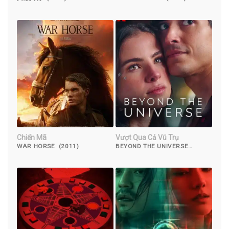
Chiến Mã
Vượt Qua Cả Vũ Trụ
WAR HORSE (2011)
BEYOND THE UNIVERSE
(2022)