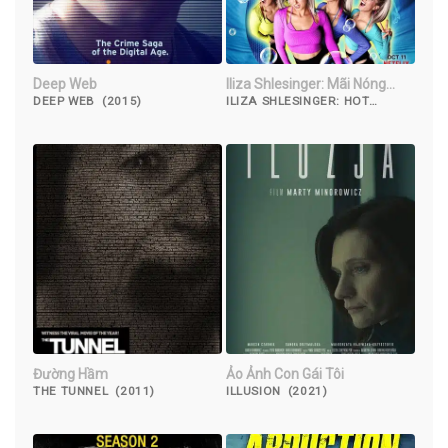
Deep Web
Iliza Shlesinger: Mãi Nóng
Bỏng
DEEP WEB (2015)
ILIZA SHLESINGER: HOT
FOREVER (2022)
Đường Hầm
Ảo Ảnh Con Gái Tôi
THE TUNNEL (2011)
ILLUSION (2021)