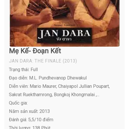
Mẹ Kế- Đoạn Kết
JAN DARA: THE FINALE
(2013)
Trạng thái: Full
Đạo diễn: M.L. Pundhevanop Dhewakul
Diễn viên:
Mario Maurer, Chaiyapol Jullian Poupart,
Sakrat Ruekthamrong, Bongkoj Khongmalai ,...
Quốc gia:
Năm sản xuất: 2013
Đánh giá: 5,5/10 điểm
Thời lượng: 138 Phút