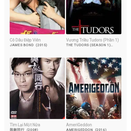
Cô Dâu Điệp Viên
Vương Triều Tudors (Phần 1)
JAMES BOND (2015)
THE TUDORS (SEASON 1)
(2007)
Tìm Lại Một Nửa
AmeriGeddon
與敵同行 (2008)
AMERIGEDDON (2016)