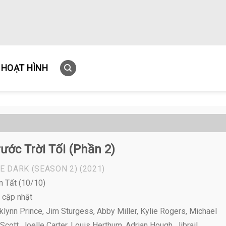
HOẠT HÌNH
ước Trời Tối (Phần 2)
E DARK (SEASON 2)
(2021)
n Tất (10/10)
 cập nhật
lynn Prince, Jim Sturgess, Abby Miller, Kylie Rogers, Michael
cott, Joelle Carter, Louis Herthum, Adrian Hough, Jibrail