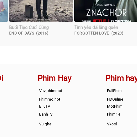
Buổi Tiệc Cuối Cùng
Tình yêu đã lãng quên
END OF DAYS (2016)
FORGOTTEN LOVE (2023)
i
Phim Hay
Phim ha
Vuviphimmoi
FullPhim
Phimmoihot
HDOnline
BiluTV
MotPhim
BanhTV
Phim14
Vuighe
Vkool
s