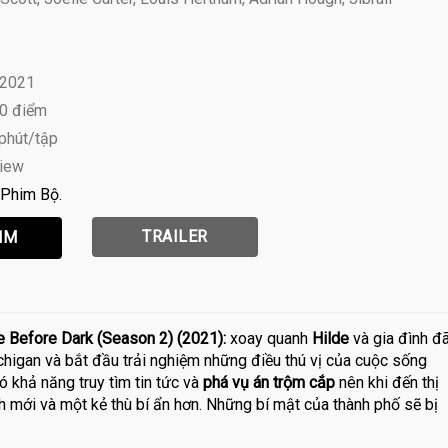
 2021
10 điểm
 phút/tập
view
Phim Bộ
TRAILER
e Before Dark (Season 2) (2021):
xoay quanh
Hilde
và gia đình đ
chigan và bắt đầu trải nghiệm những điều thú vị của cuộc sống
 khả năng truy tìm tin tức và
phá vụ án trộm cắp
nên khi đến thị
ch mới và một kẻ thù bí ẩn hơn. Những bí mật của thành phố sẽ bị