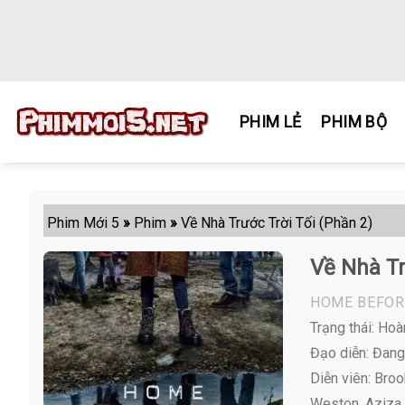
Skip
to
content
PHIM LẺ
PHIM BỘ
Phim Mới 5
»
Phim
»
Về Nhà Trước Trời Tối (Phần 2)
Về Nhà Tr
HOME BEFOR
Trạng thái: Hoà
Đạo diễn: Đang
Diễn viên:
Brook
Weston, Aziza S