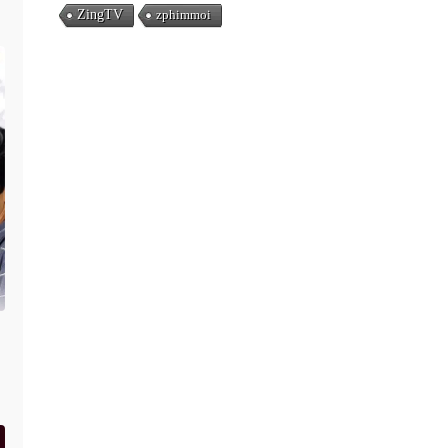
ZingTV
zphimmoi