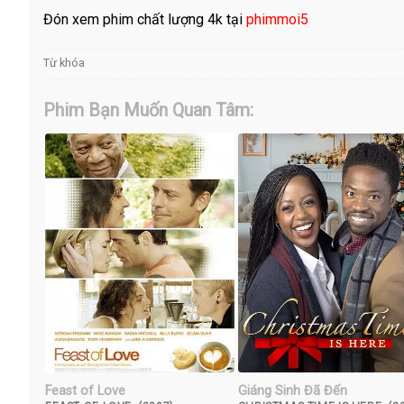
Đón xem phim chất lượng 4k tại
phimmoi5
Từ khóa
Phim Bạn Muốn Quan Tâm:
Feast of Love
Giáng Sinh Đã Đến