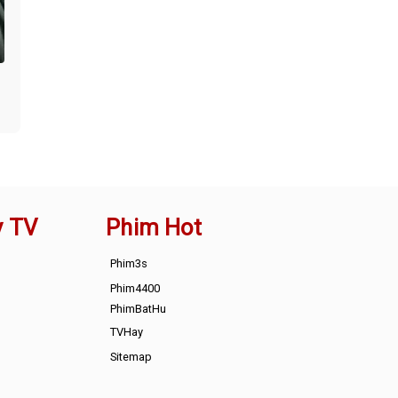
y TV
Phim Hot
Phim3s
Phim4400
PhimBatHu
TVHay
Sitemap