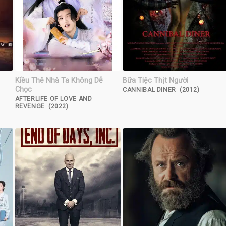
Kiều Thê Nhà Ta Không Dễ
Bữa Tiệc Thịt Người
Chọc
CANNIBAL DINER (2012)
AFTERLIFE OF LOVE AND
REVENGE (2022)