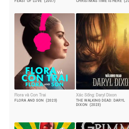
FEAST OF LOVE (2007)
CHRISTMAS TIME IS HERE (2
Flora và Con Trai
Xác Sống: Daryl Dixon
FLORA AND SON (2023)
THE WALKING DEAD: DARYL
DIXON (2023)