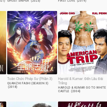
021)
GHOST SNIPER (2023)
FIRST LOVE (2019)
Toàn Chức Pháp Sư (Phần 3)
Harold & Kumar: Đến Lâu Đài
Trắng
QUANZHI FASHI (SEASON 3)
(2018)
HAROLD & KUMAR GO TO WHITE
CASTLE (2004)