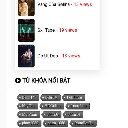
Vàng Của Selina
- 13
views
Sx_Tape
- 19
views
Do Ut Des
- 13
views
TỪ KHÓA NỔI BẬT
ã
BanhTV
BiluTV
FullPhim
HayGhe
HDOnline
Luotphim
MotPhim
phim3s
phim14
phim1080
phim 1080
PhimBatHu