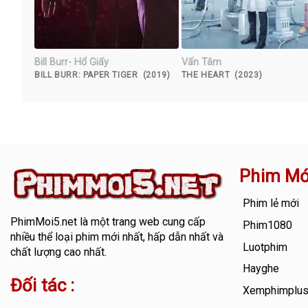
Bill Burr- Hổ Giấy
Vấn Tâm
BILL BURR: PAPER TIGER (2019)
THE HEART (2023)
Phim Mớ
Phim lẻ mới
PhimMoi5.net
là một trang web cung cấp
Phim1080
nhiều thể loại phim mới nhất, hấp dẫn nhất và
Luotphim
chất lượng cao nhất.
Hayghe
Đối tác :
Xemphimplu