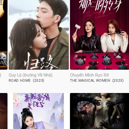
)
Quy Lộ (Đường Về Nhà)
Chuyển Mình Rực Rỡ
ROAD HOME (2023)
THE MAGICAL WOMEN (2023)