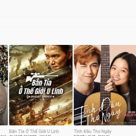
Bắn Tỉa Ở Thế Giới U Linh
Tình Đầu Thơ Ngây