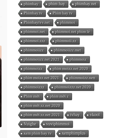
phimhay
phim hay
phimhay.net
Phimhay.tv
Phim hay tv
Phimhaytvv.net
phimmoi
phimmoi.net
phimmoi.net phim lẻ
phimmoi.zzz
phimmoii.zz
phimmoiizz
phimmoiizz.met
phimmoiizz.net 2021
phimmoiz
phimmoizz
phim moizz.net 2020
phim moizz.net 2021
phimmoizz.nett
phimmoizzz
phimmoizzz.net 2020
Phim mới
phim mới z
phim mới zz.net 2020
phim mới zz.net 2021
tvhay
vkool
Vuighe
vuviphimmoi
xem phim hay tv
xemphimplus