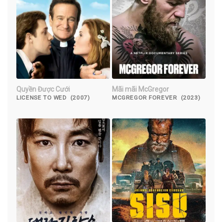
Quyền Được Cưới
Mãi mãi McGregor
LICENSE TO WED (2007)
MCGREGOR FOREVER (2023)