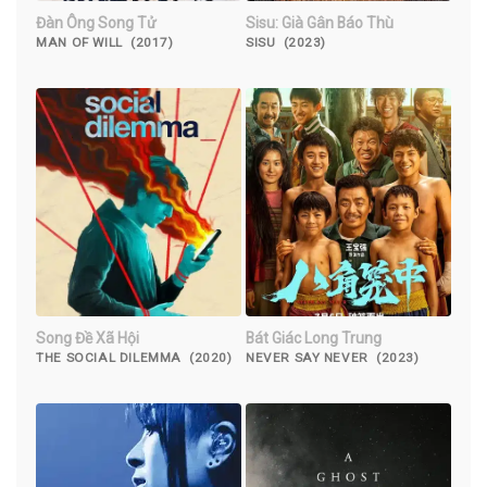
Đàn Ông Song Tử
Sisu: Già Gân Báo Thù
MAN OF WILL (2017)
SISU (2023)
Song Đề Xã Hội
Bát Giác Long Trung
THE SOCIAL DILEMMA (2020)
NEVER SAY NEVER (2023)