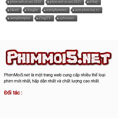
phim mới zz.net 2020
phim mới zz.net 2021
tvhay
vkool
Vuighe
vuviphimmoi
xem phim hay tv
xemphimplus
ZingTV
zphimmoi
PhimMoi5.net
là một trang web cung cấp nhiều thể loại
phim mới nhất, hấp dẫn nhất và chất lượng cao nhất.
Đối tác :