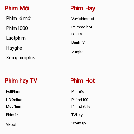
Phim Mới
Phim Hay
Phim lẻ mới
Vuviphimmoi
Phimmoihot
Phim1080
BiluTV
Luotphim
BanhTV
Hayghe
Vuighe
Xemphimplus
Phim hay TV
Phim Hot
FullPhim
Phim3s
HDOnline
Phim4400
MotPhim
PhimBatHu
Phim14
TVHay
Sitemap
Vkool