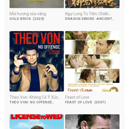
Mùi hương của vàng
Ngự Long Tu Tiên: Chiến
Trường Thượng Cổ
GOLD BRICK (2023)
DRAGON SWORD -ANCIENT
BATTLEFIELD (2023)
Theo Von- Không Có Ý Xúc
Feast of Love
Phạm
THEO VON: NO OFFENSE
FEAST OF LOVE (2007)
(2016)