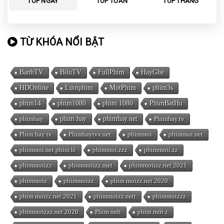
TOP NGÀY
TOP TUẦN
TOP THÁNG
TỪ KHÓA NỔI BẬT
BanhTV
BiluTV
FullPhim
HayGhe
HDOnline
Luotphim
MotPhim
phim3s
phim14
phim1080
phim 1080
PhimBatHu
phimhay
phim hay
phimhay.net
Phimhay.tv
Phim hay tv
Phimhaytvv.net
phimmoi
phimmoi.net
phimmoi.net phim lẻ
phimmoi.zzz
phimmoii.zz
phimmoiizz
phimmoiizz.met
phimmoiizz.net 2021
phimmoiz
phimmoizz
phim moizz.net 2020
phim moizz.net 2021
phimmoizz.nett
phimmoizzz
phimmoizzz.net 2020
Phim mới
phim mới z