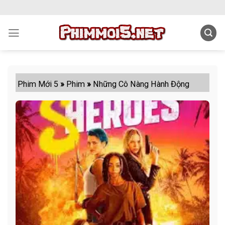
Skip
to
content
Phim Mới 5
»
Phim
»
Những Cô Nàng Hành Động