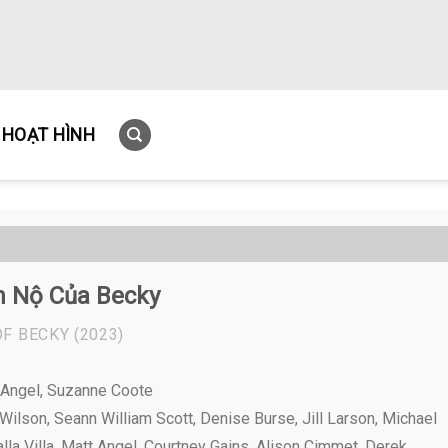
HOẠT HÌNH
h Nộ Của Becky
OF BECKY
(2023)
 Angel, Suzanne Coote
Wilson, Seann William Scott, Denise Burse, Jill Larson, Michael
lla Villa, Matt Angel, Courtney Gains, Alison Cimmet, Derek