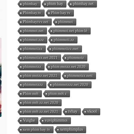
phimhay
phim hay
phimhay.net
Phimhay.tv
Phim hay tv
Phimhaytvv.net
phimmoi
phimmoi.net
phimmoi.net phim lẻ
phimmoi.zzz
phimmoii.zz
phimmoiizz
phimmoiizz.met
phimmoiizz.net 2021
phimmoiz
phimmoizz
phim moizz.net 2020
phim moizz.net 2021
phimmoizz.nett
phimmoizzz
phimmoizzz.net 2020
Phim mới
phim mới z
phim mới zz.net 2020
phim mới zz.net 2021
tvhay
vkool
Vuighe
vuviphimmoi
xem phim hay tv
xemphimplus