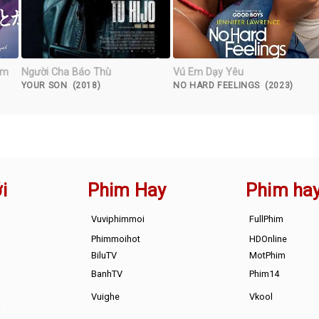
Em
Người Cha Báo Thù
Vú Em Dạy Yêu
)
YOUR SON (2018)
NO HARD FEELINGS (2023)
i
Phim Hay
Phim ha
Vuviphimmoi
FullPhim
Phimmoihot
HDOnline
BiluTV
MotPhim
BanhTV
Phim14
Vuighe
Vkool
s