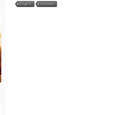
ZingTV
zphimmoi