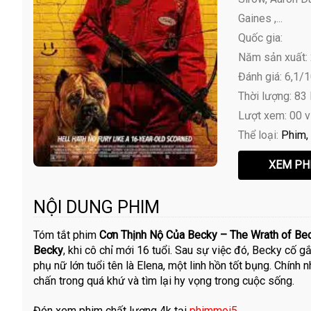
Gaines ,...
Quốc gia:
Năm sản xuất:
Đánh giá: 6,1/
Thời lượng: 83
Lượt xem: 00 
Thể loại:
Phim
NỘI DUNG PHIM
Tóm tắt phim
Cơn Thịnh Nộ Của Becky – The Wrath of Bec
Becky
, khi cô chỉ mới 16 tuổi. Sau sự việc đó, Becky c
phụ nữ lớn tuổi tên là Elena, một linh hồn tốt bụng. Chính 
chấn trong quá khứ và tìm lại hy vọng trong cuộc sống.
Đón xem phim chất lượng 4k tại
phimmoi5