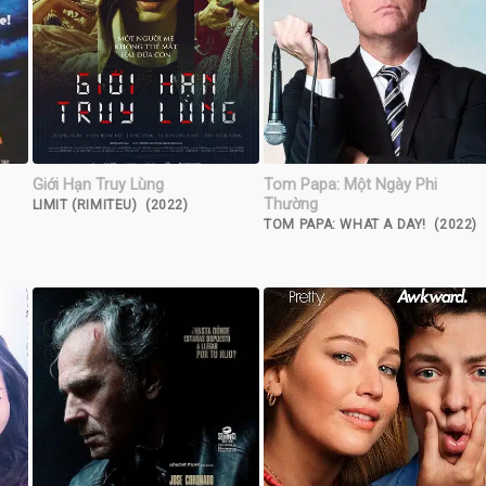
Giới Hạn Truy Lùng
Tom Papa: Một Ngày Phi
Thường
LIMIT (RIMITEU) (2022)
TOM PAPA: WHAT A DAY! (2022)