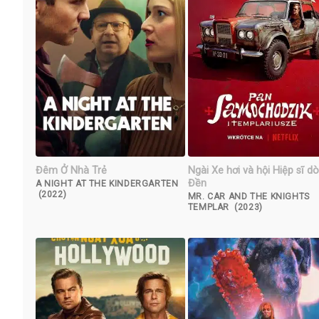
Đêm Ở Nhà Trẻ
Ngài Xe hơi và hội Hiệp sĩ d
Đền
A NIGHT AT THE KINDERGARTEN
(2022)
MR. CAR AND THE KNIGHTS
TEMPLAR (2023)