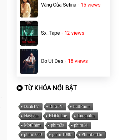
Vàng Của Selina
- 15
views
Sx_Tape
- 12
views
Do Ut Des
- 18
views
TỪ KHÓA NỔI BẬT
a
BanhTV
BiluTV
FullPhim
HayGhe
HDOnline
Luotphim
MotPhim
phim3s
phim14
phim1080
phim 1080
PhimBatHu