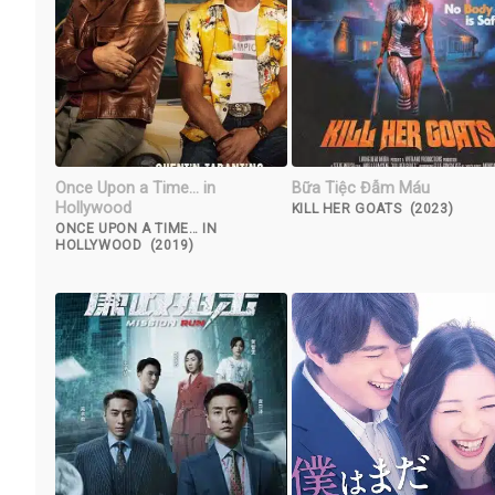
Once Upon a Time… in
Bữa Tiệc Đẫm Máu
Hollywood
KILL HER GOATS (2023)
ONCE UPON A TIME… IN
HOLLYWOOD (2019)