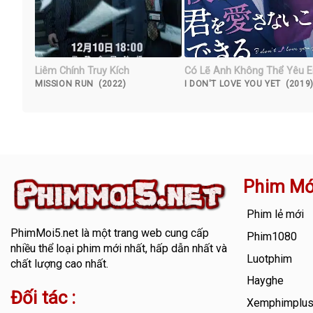
Liêm Chính Truy Kích
Có Lẽ Anh Không Thể Yêu 
MISSION RUN (2022)
I DON'T LOVE YOU YET (2019
Phim Mớ
Phim lẻ mới
PhimMoi5.net
là một trang web cung cấp
Phim1080
nhiều thể loại phim mới nhất, hấp dẫn nhất và
Luotphim
chất lượng cao nhất.
Hayghe
Đối tác :
Xemphimplu