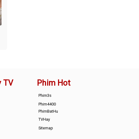
y TV
Phim Hot
Phim3s
Phim4400
PhimBatHu
TVHay
Sitemap