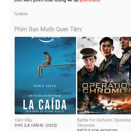
Từ khóa
Phim Bạn Muốn Quan Tâm:
Cắm Đầu
Battle for Incheon: Operatio
Chromite
DIVE (LA CAÍDA) (2022)
BATTLE FOR INCHEON: