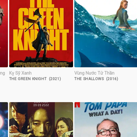
òng
Kỵ Sỹ Xanh
Vùng Nước Tử Thần
THE GREEN KNIGHT (2021)
THE SHALLOWS (2016)