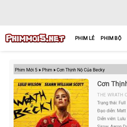
Skip
to
content
PHIM LẺ
PHIM BỘ
Phim Mới 5
»
Phim
»
Cơn Thịnh Nộ Của Becky
Cơn Thịn
THE WRATH 
Trạng thái: Full
Đạo diễn: Matt
Diễn viên:
Lulu 
Sirow, Aaron Da