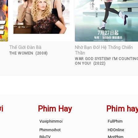
Thế Giới Đàn Bà
Nhờ Bạn Đó! Hệ Thống Chiến
Thần
THE WOMEN (2008)
WAR GOD SYSTEM! I’M COUNTIN
ON YOU! (2022)
i
Phim Hay
Phim ha
Vuviphimmoi
FullPhim
Phimmoihot
HDOnline
BiluTV
MotPhim