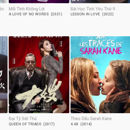
ên
Mối Tình Không Lời
Bài Học Tình Yêu Thứ 9
A LOVE OF NO WORDS (2021)
LESSON IN LOVE (2022)
Đại Tỷ Sát Thủ
Theo Dấu Sarah Kane
QUEEN OF TRIADS (2017)
4.48 (2014)