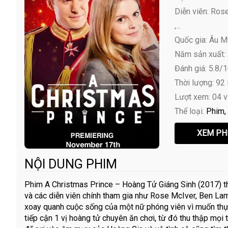
Diễn viên:
Rose 
,...
Quốc gia: Âu M
Năm sản xuất:
Đánh giá: 5.8/
Thời lượng: 92
Lượt xem: 04 
Thể loại:
Phim
NỘI DUNG PHIM
Phim A Christmas Prince – Hoàng Tử Giáng Sinh (2017) t
và các diễn viên chính tham gia như Rose McIver, Ben La
xoay quanh cuộc sống của một nữ phóng viên vì muốn thực
tiếp cận 1 vị hoàng tử chuyên ăn chơi, từ đó thu thập mọi