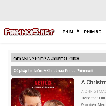
Skip
to
content
PHIM LẺ
PHIM BỘ
Phim Mới 5
»
Phim
»
A Christmas Prince
Cú pháp tìm kiếm: A Christmas Prince Phimmoi5
A Christm
A CHRISTMA
Trạng thái: Ful
Đạo diễn: Ale