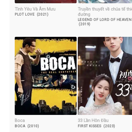
Tình Yêu Và Âm Mưu
Truyền thuyết về chúa tể thi
đường
PLOT LOVE (2021)
LEGEND OF LORD OF HEAVEN
(2019)
Boca
33 Lần Hôn Đầu
BOCA (2010)
FIRST KISSES (2023)