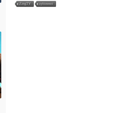
ZingTV
zphimmoi