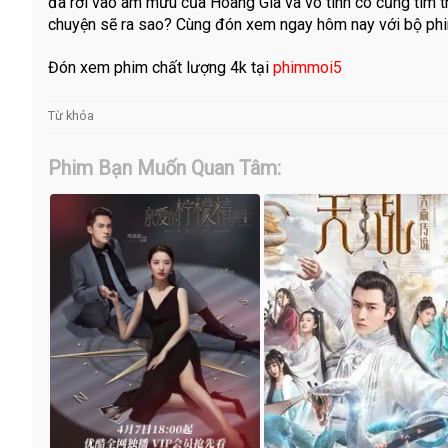
đã rơi vào âm mưu của Hoàng Gia và vô tình cô cũng tìm th
chuyện sẽ ra sao? Cùng đón xem ngay hôm nay với bộ phi
Đón xem phim chất lượng 4k tại
phimmoi5
Từ khóa
Phim Bạn Muốn Quan Tâm: