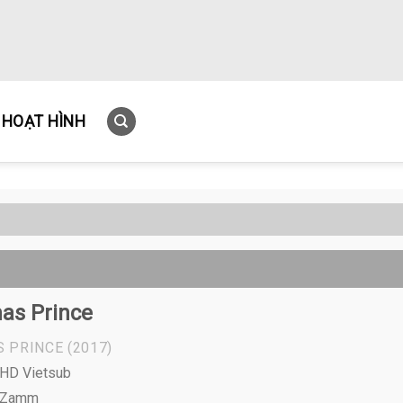
HOẠT HÌNH
as Prince
S PRINCE
(2017)
l HD Vietsub
x Zamm