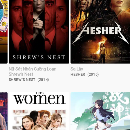
Nữ Sát Nhân Cuồng Loạn
Sa Lầy
Shrew’s Nest
HESHER (2010)
SHREW'S NEST (2014)