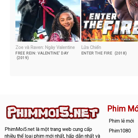
Zoe và Raven: Ngày Valentine
Lửa Chiến
FREE REIN: VALENTINE' DAY
ENTER THE FIRE (2018)
(2019)
Phim Mớ
Phim lẻ mới
PhimMoi5.net
là một trang web cung cấp
Phim1080
nhiều thể loại phim mới nhất, hấp dẫn nhất và