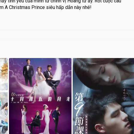
ấy tình yêu của mình từ chính vị Hoàng tử ấy. Rốt cuộc câu
m A Christmas Prince siêu hấp dẫn này nhé!