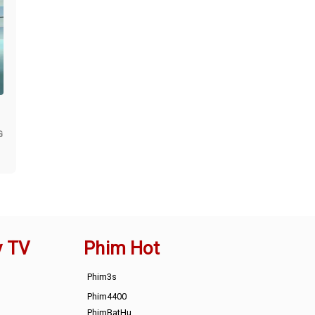
G
y TV
Phim Hot
Phim3s
Phim4400
PhimBatHu