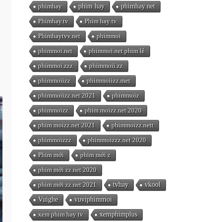
phimhay
phim hay
phimhay.net
Phimhay.tv
Phim hay tv
Phimhaytvv.net
phimmoi
phimmoi.net
phimmoi.net phim lẻ
phimmoi.zzz
phimmoii.zz
phimmoiizz
phimmoiizz.met
phimmoiizz.net 2021
phimmoiz
phimmoizz
phim moizz.net 2020
phim moizz.net 2021
phimmoizz.nett
phimmoizzz
phimmoizzz.net 2020
Phim mới
phim mới z
phim mới zz.net 2020
phim mới zz.net 2021
tvhay
vkool
Vuighe
vuviphimmoi
xem phim hay tv
xemphimplus