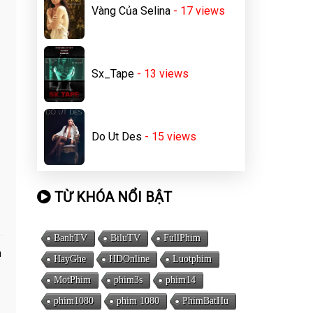
Vàng Của Selina
- 17
views
Sx_Tape
- 13
views
Do Ut Des
- 15
views
TỪ KHÓA NỔI BẬT
BanhTV
BiluTV
FullPhim
m
HayGhe
HDOnline
Luotphim
MotPhim
phim3s
phim14
phim1080
phim 1080
PhimBatHu