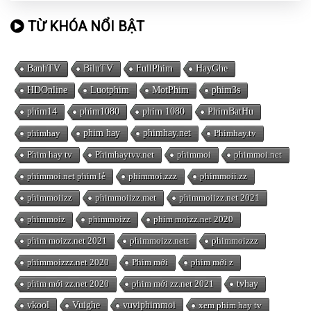
TỪ KHÓA NỔI BẬT
BanhTV
BiluTV
FullPhim
HayGhe
HDOnline
Luotphim
MotPhim
phim3s
phim14
phim1080
phim 1080
PhimBatHu
phimhay
phim hay
phimhay.net
Phimhay.tv
Phim hay tv
Phimhaytvv.net
phimmoi
phimmoi.net
phimmoi.net phim lẻ
phimmoi.zzz
phimmoii.zz
phimmoiizz
phimmoiizz.met
phimmoiizz.net 2021
phimmoiz
phimmoizz
phim moizz.net 2020
phim moizz.net 2021
phimmoizz.nett
phimmoizzz
phimmoizzz.net 2020
Phim mới
phim mới z
phim mới zz.net 2020
phim mới zz.net 2021
tvhay
vkool
Vuighe
vuviphimmoi
xem phim hay tv