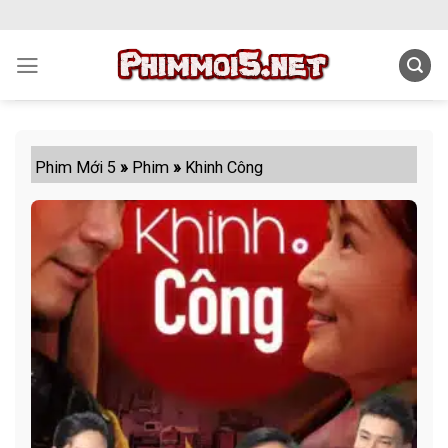
Skip
to
content
Phim Mới 5
»
Phim
»
Khinh Công