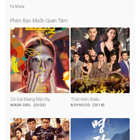
Từ khóa
Phim Bạn Muốn Quan Tâm:
Cô Gái Mang Mặt Nạ
Thời niên thiếu
MASK GIRL (2023)
BOYHOOD (2018)