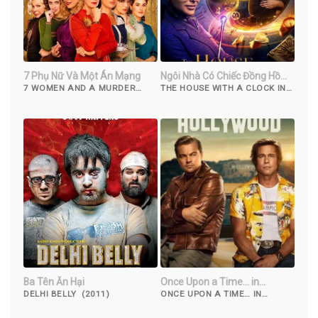
7 Phụ Nữ Và Một Án Mạng
Ngôi Nhà Có Chiếc Đồng Hồ
Ma Thuật
7 WOMEN AND A MURDER
THE HOUSE WITH A CLOCK IN
(2022)
ITS WALLS (2018)
Ba Tên Ăn Hại
Once Upon a Time… in
Hollywood
DELHI BELLY (2011)
ONCE UPON A TIME… IN
HOLLYWOOD (2019)