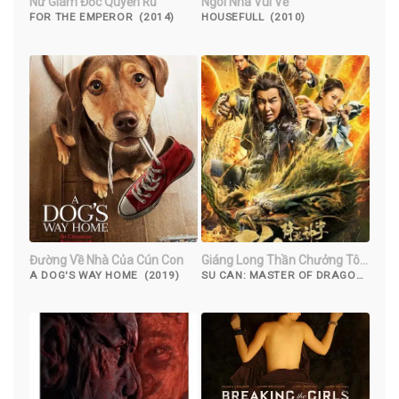
Nữ Giám Đốc Quyến Rũ
Ngôi Nhà Vui Vẻ
FOR THE EMPEROR (2014)
HOUSEFULL (2010)
Đường Về Nhà Của Cún Con
Giáng Long Thần Chưởng Tô
Khất Nhi
A DOG'S WAY HOME (2019)
SU CAN: MASTER OF DRAGON-
STRIKE PALMS (2018)