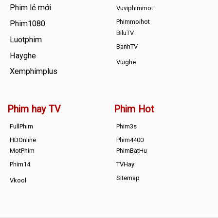
Phim lẻ mới
Vuviphimmoi
Phimmoihot
Phim1080
BiluTV
Luotphim
BanhTV
Hayghe
Vuighe
Xemphimplus
Phim hay TV
Phim Hot
FullPhim
Phim3s
HDOnline
Phim4400
MotPhim
PhimBatHu
Phim14
TVHay
Sitemap
Vkool