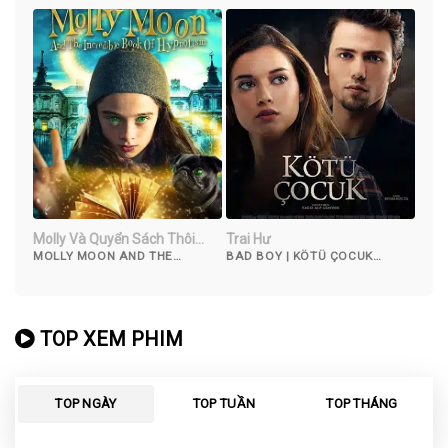
Molly Và Quyển Sách Thôi
Trai Hư
Miên
MOLLY MOON AND THE
BAD BOY | KÖTÜ ÇOCUK
INCREDIBLE BOOK OF
(2017)
HYPNOTISM (2015)
TOP XEM PHIM
TOP NGÀY
TOP TUẦN
TOP THÁNG