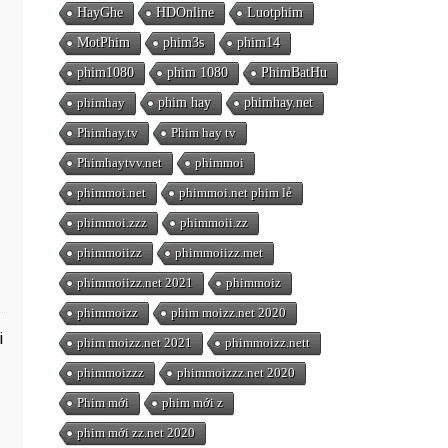
HayGhe
HDOnline
Luotphim
MotPhim
phim3s
phim14
phim1080
phim 1080
PhimBatHu
phimhay
phim hay
phimhay.net
Phimhay.tv
Phim hay tv
Phimhaytvv.net
phimmoi
phimmoi.net
phimmoi.net phim lẻ
phimmoi.zzz
phimmoii.zz
phimmoiizz
phimmoiizz.met
phimmoiizz.net 2021
phimmoiz
phimmoizz
phim moizz.net 2020
i
phim moizz.net 2021
phimmoizz.nett
phimmoizzz
phimmoizzz.net 2020
Phim mới
phim mới z
phim mới zz.net 2020