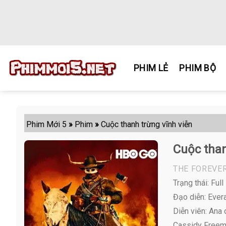
Skip
to
content
PHIM LẺ
PHIM BỘ
Phim Mới 5
»
Phim
»
Cuộc thanh trừng vĩnh viễn
Cuộc than
THE FOREVE
Trạng thái: Full
Đạo diễn: Ever
Diễn viên:
Ana d
Cassidy Freeman