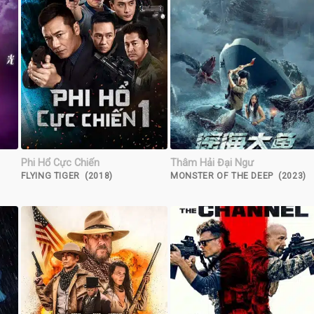
Phi Hổ Cực Chiến
Thâm Hải Đại Ngư
)
FLYING TIGER (2018)
MONSTER OF THE DEEP (2023)