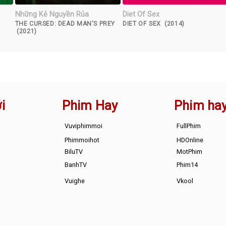
Những Kẻ Nguyền Rủa
Diet Of Sex
THE CURSED: DEAD MAN'S PREY
DIET OF SEX (2014)
(2021)
i
Phim Hay
Phim ha
Vuviphimmoi
FullPhim
Phimmoihot
HDOnline
BiluTV
MotPhim
BanhTV
Phim14
Vuighe
Vkool
s