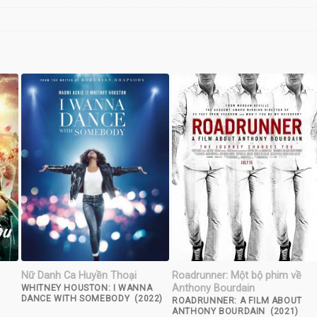
Nữ Danh Ca Huyền Thoại
Roadrunner: Một bộ phim về
Anthony Bourdain
WHITNEY HOUSTON: I WANNA
DANCE WITH SOMEBODY (2022)
ROADRUNNER: A FILM ABOUT
ANTHONY BOURDAIN (2021)