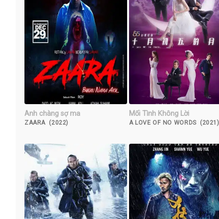
Anh chàng sợ ma
Mối Tình Không Lời
ZAARA (2022)
A LOVE OF NO WORDS (2021