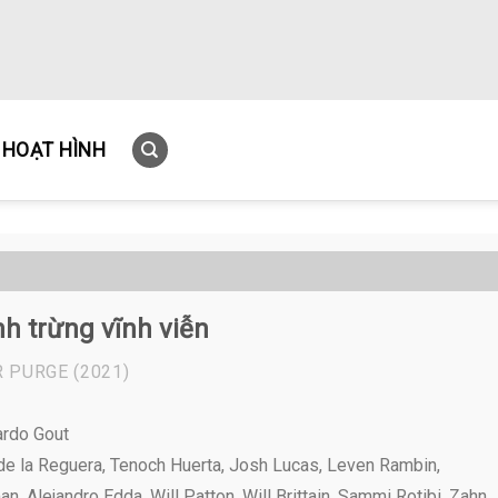
HOẠT HÌNH
h trừng vĩnh viễn
R PURGE
(2021)
ardo Gout
e la Reguera, Tenoch Huerta, Josh Lucas, Leven Rambin,
, Alejandro Edda, Will Patton, Will Brittain, Sammi Rotibi, Zahn