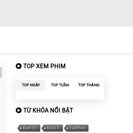
TOP XEM PHIM
TOP NGÀY
TOP TUẦN
TOP THÁNG
TỪ KHÓA NỔI BẬT
BanhTV
BiluTV
FullPhim