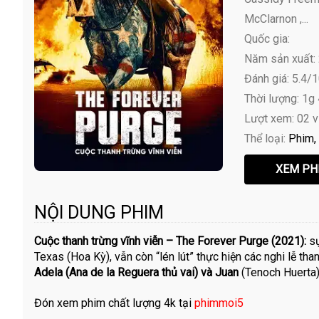
McClarnon ,...
Quốc gia:
Năm sản xuất:
Đánh giá: 5.4/
Thời lượng: 1g
Lượt xem: 02 
Thể loại:
Phim
NỘI DUNG PHIM
Cuộc thanh trừng vĩnh viễn – The Forever Purge (2021):
s
Texas (Hoa Kỳ), vẫn còn “lén lút” thực hiện các nghi lễ t
Adela (Ana de la Reguera thủ vai) và Juan
(Tenoch Huerta) 
Đón xem phim chất lượng 4k tại
phimmoi5