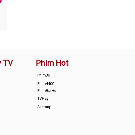
y TV
Phim Hot
Phim3s
Phim4400
PhimBatHu
TVHay
Sitemap