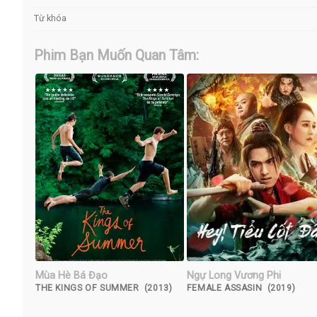
Từ khóa
Phim Bạn Muốn Quan Tâm:
Mùa Hè Bá Đạo
Ngự Long Vương Phi
THE KINGS OF SUMMER (2013)
FEMALE ASSASIN (2019)