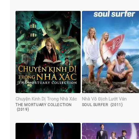
Chuyện Kinh Dị Trong Nhà Xác
Nhà Vô Địch Lướt Ván
THE MORTUARY COLLECTION
SOUL SURFER (2011)
(2019)