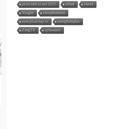
phim mới zz.net 2021
tvhay
vkool
Vuighe
vuviphimmoi
xem phim hay tv
xemphimplus
ZingTV
zphimmoi