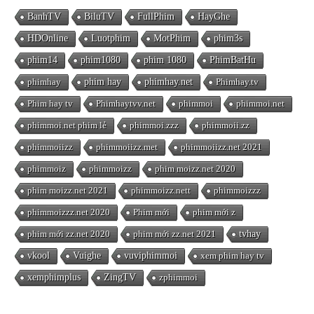
BanhTV
BiluTV
FullPhim
HayGhe
HDOnline
Luotphim
MotPhim
phim3s
phim14
phim1080
phim 1080
PhimBatHu
phimhay
phim hay
phimhay.net
Phimhay.tv
Phim hay tv
Phimhaytvv.net
phimmoi
phimmoi.net
phimmoi.net phim lẻ
phimmoi.zzz
phimmoii.zz
phimmoiizz
phimmoiizz.met
phimmoiizz.net 2021
phimmoiz
phimmoizz
phim moizz.net 2020
phim moizz.net 2021
phimmoizz.nett
phimmoizzz
phimmoizzz.net 2020
Phim mới
phim mới z
phim mới zz.net 2020
phim mới zz.net 2021
tvhay
vkool
Vuighe
vuviphimmoi
xem phim hay tv
xemphimplus
ZingTV
zphimmoi