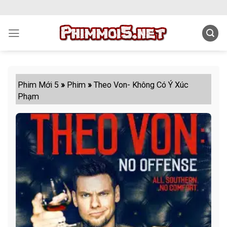
Skip
to
content
Phim Mới 5
»
Phim
»
Theo Von- Không Có Ý Xúc
Phạm