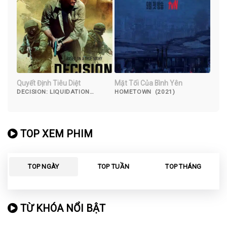
Quyết Định Tiêu Diệt
Mặt Tối Của Bình Yên
DECISION: LIQUIDATION
HOMETOWN (2021)
(2018)
TOP XEM PHIM
TOP NGÀY
TOP TUẦN
TOP THÁNG
TỪ KHÓA NỔI BẬT