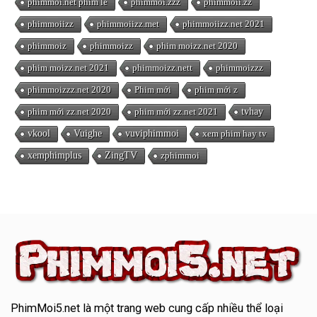
phimmoi.net phim lẻ
phimmoi.zzz
phimmoii.zz
phimmoiizz
phimmoiizz.met
phimmoiizz.net 2021
phimmoiz
phimmoizz
phim moizz.net 2020
phim moizz.net 2021
phimmoizz.nett
phimmoizzz
phimmoizzz.net 2020
Phim mới
phim mới z
phim mới zz.net 2020
phim mới zz.net 2021
tvhay
vkool
Vuighe
vuviphimmoi
xem phim hay tv
xemphimplus
ZingTV
zphimmoi
PhimMoi5.net
là một trang web cung cấp nhiều thể loại