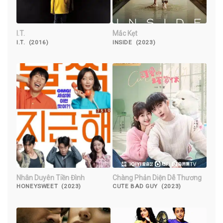
I.T.
Mắc Kẹt
I.T. (2016)
INSIDE (2023)
Nhân Duyên Tiền Đình
Chàng Phản Diện Dễ Thương
HONEYSWEET (2023)
CUTE BAD GUY (2023)