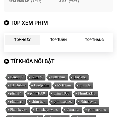
STALINGRAD (2013)
AMA (2021)
TOP XEM PHIM
TOP NGÀY
TOP TUẦN
TOP THÁNG
TỪ KHÓA NỔI BẬT
BanhTV
BiluTV
FullPhim
HayGhe
HDOnline
Luotphim
MotPhim
phim3s
phim14
phim1080
phim 1080
PhimBatHu
phimhay
phim hay
phimhay.net
Phimhay.tv
Phim hay tv
Phimhaytvv.net
phimmoi
phimmoi.net