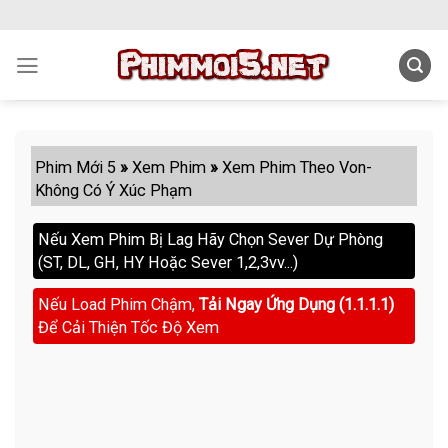
Skip
to
content
Phim Mới 5
»
Xem Phim
»
Xem Phim Theo Von-
Không Có Ý Xúc Phạm
Nếu Xem Phim Bị Lag Hãy Chọn Sever Dự Phòng
(ST, DL, GH, HY Hoặc Sever 1,2,3vv...)
Nếu Load Phim Chậm,
Tải Ngay Ứng Dụng (1.1.1.1)
Để Cải Thiện Tốc Độ Xem