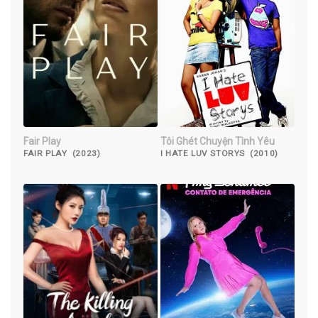
Fair Play
Tôi Ghét Chuyện Tình Yêu
FAIR PLAY (2023)
I HATE LUV STORYS (2010)