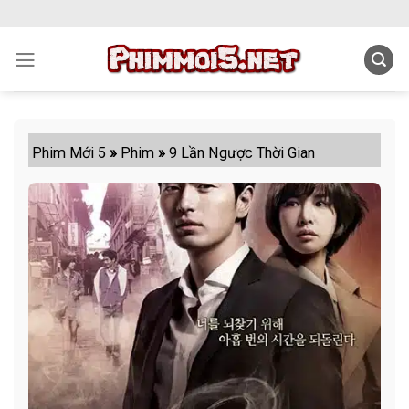
Skip
to
content
Phim Mới 5
»
Phim
»
9 Lần Ngược Thời Gian