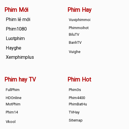
Phim Mới
Phim Hay
Phim lẻ mới
Vuviphimmoi
Phimmoihot
Phim1080
BiluTV
Luotphim
BanhTV
Hayghe
Vuighe
Xemphimplus
Phim hay TV
Phim Hot
FullPhim
Phim3s
HDOnline
Phim4400
MotPhim
PhimBatHu
Phim14
TVHay
Sitemap
Vkool