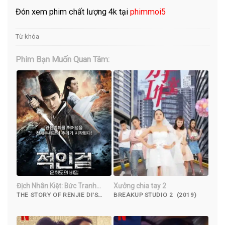
Đón xem phim chất lượng 4k tại
phimmoi5
Từ khóa
Phim Bạn Muốn Quan Tâm:
Địch Nhân Kiệt: Bức Tranh
Xưởng chia tay 2
Luân Hồi
THE STORY OF RENJIE DI'S
BREAKUP STUDIO 2 (2019)
REBIRTH PICTURE (2018)