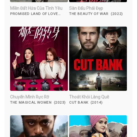
Miền Đất Hứa Của Tình Yêu
Sàn Đấu Phái Đẹp
PROMISED LAND OF LOVE
THE BEAUTY OF WAR (2022)
(2019)
Chuyển Mình Rực Rỡ
Thoát Khỏi Làng Quê
THE MAGICAL WOMEN (2023)
CUT BANK (2014)