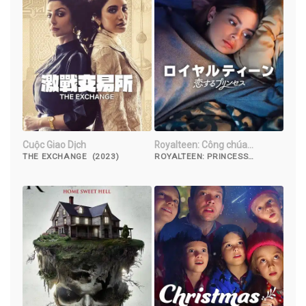
Cuộc Giao Dịch
Royalteen: Công chúa
Margrethe
THE EXCHANGE (2023)
ROYALTEEN: PRINCESS
MARGRETHE (2023)