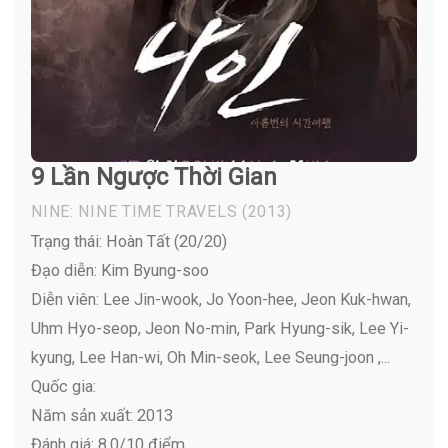
9 Lần Ngược Thời Gian
NINE: NINE TIME TRAVELS
(2013)
Trạng thái: Hoàn Tất (20/20)
Đạo diễn: Kim Byung-soo
Diễn viên:
Lee Jin-wook, Jo Yoon-hee, Jeon Kuk-hwan,
Uhm Hyo-seop, Jeon No-min, Park Hyung-sik, Lee Yi-
kyung, Lee Han-wi, Oh Min-seok, Lee Seung-joon ,...
Quốc gia:
Năm sản xuất: 2013
Đánh giá: 8.0/10 điểm