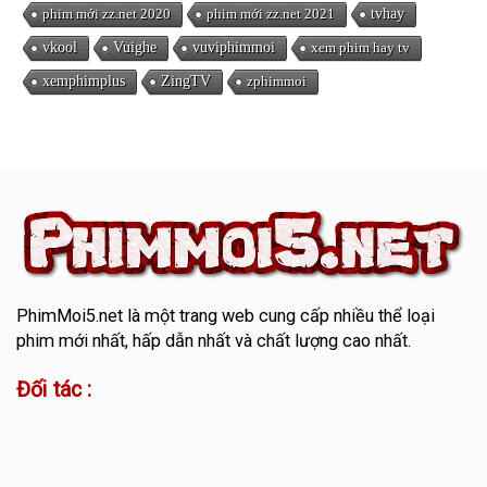
phim mới zz.net 2020
phim mới zz.net 2021
tvhay
vkool
Vuighe
vuviphimmoi
xem phim hay tv
xemphimplus
ZingTV
zphimmoi
PhimMoi5.net
là một trang web cung cấp nhiều thể loại
phim mới nhất, hấp dẫn nhất và chất lượng cao nhất.
Đối tác :