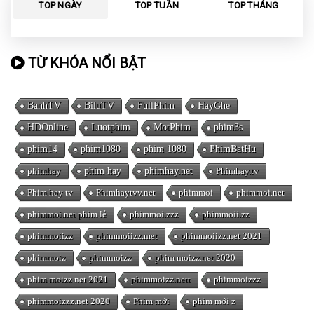
TOP NGÀY
TOP TUẦN
TOP THÁNG
TỪ KHÓA NỔI BẬT
BanhTV
BiluTV
FullPhim
HayGhe
HDOnline
Luotphim
MotPhim
phim3s
phim14
phim1080
phim 1080
PhimBatHu
phimhay
phim hay
phimhay.net
Phimhay.tv
Phim hay tv
Phimhaytvv.net
phimmoi
phimmoi.net
phimmoi.net phim lẻ
phimmoi.zzz
phimmoii.zz
phimmoiizz
phimmoiizz.met
phimmoiizz.net 2021
phimmoiz
phimmoizz
phim moizz.net 2020
phim moizz.net 2021
phimmoizz.nett
phimmoizzz
phimmoizzz.net 2020
Phim mới
phim mới z