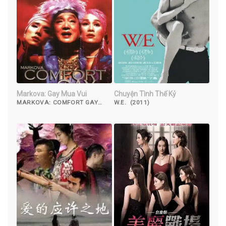
Markova: Gay Mua Vui
Chuyện Tình Thế Kỷ
MARKOVA: COMFORT GAY
W.E. (2011)
(2000)