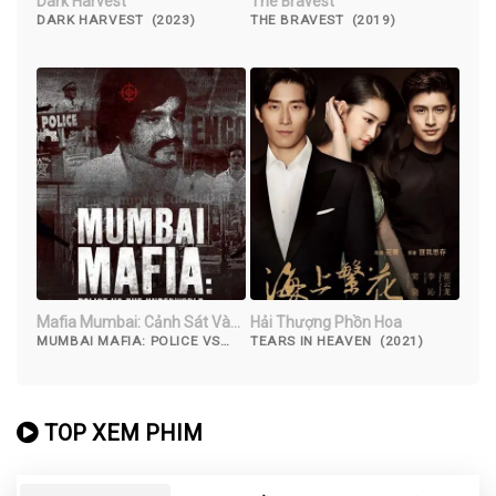
Dark Harvest
The Bravest
DARK HARVEST (2023)
THE BRAVEST (2019)
Mafia Mumbai: Cảnh Sát Và
Hải Thượng Phồn Hoa
Thế Giới Ngầm
MUMBAI MAFIA: POLICE VS
TEARS IN HEAVEN (2021)
THE UNDERWORLD (2022)
TOP XEM PHIM