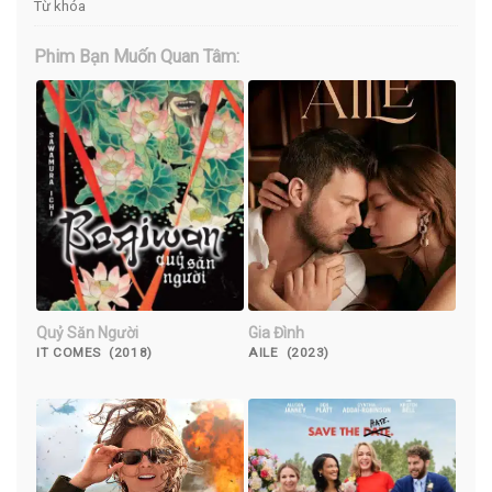
Từ khóa
Phim Bạn Muốn Quan Tâm:
Quỷ Săn Người
Gia Đình
IT COMES (2018)
AILE (2023)