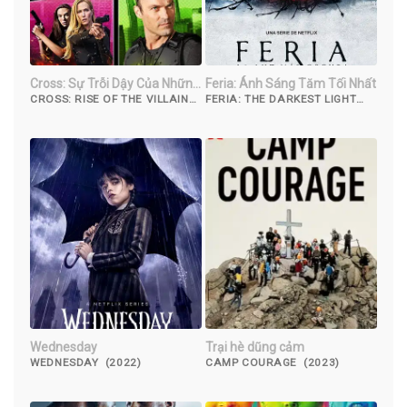
Cross: Sự Trỗi Dậy Của Những
Feria: Ánh Sáng Tăm Tối Nhất
Kẻ Phản Diện
CROSS: RISE OF THE VILLAINS
FERIA: THE DARKEST LIGHT
(2019)
(2022)
Wednesday
Trại hè dũng cảm
WEDNESDAY (2022)
CAMP COURAGE (2023)