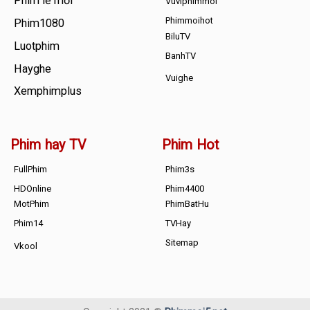
Phim lẻ mới
Vuviphimmoi
Phimmoihot
Phim1080
BiluTV
Luotphim
BanhTV
Hayghe
Vuighe
Xemphimplus
Phim hay TV
Phim Hot
FullPhim
Phim3s
HDOnline
Phim4400
MotPhim
PhimBatHu
Phim14
TVHay
Sitemap
Vkool