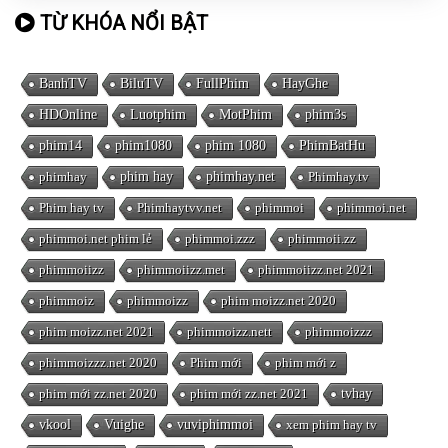
TỪ KHÓA NỔI BẬT
BanhTV
BiluTV
FullPhim
HayGhe
HDOnline
Luotphim
MotPhim
phim3s
phim14
phim1080
phim 1080
PhimBatHu
phimhay
phim hay
phimhay.net
Phimhay.tv
Phim hay tv
Phimhaytvv.net
phimmoi
phimmoi.net
phimmoi.net phim lẻ
phimmoi.zzz
phimmoii.zz
phimmoiizz
phimmoiizz.met
phimmoiizz.net 2021
phimmoiz
phimmoizz
phim moizz.net 2020
phim moizz.net 2021
phimmoizz.nett
phimmoizzz
phimmoizzz.net 2020
Phim mới
phim mới z
phim mới zz.net 2020
phim mới zz.net 2021
tvhay
vkool
Vuighe
vuviphimmoi
xem phim hay tv