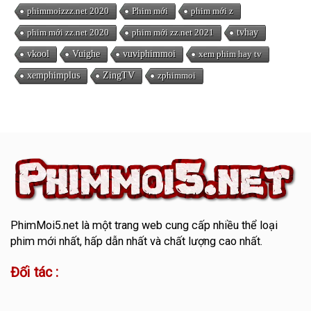
phimmoizzz.net 2020
Phim mới
phim mới z
phim mới zz.net 2020
phim mới zz.net 2021
tvhay
vkool
Vuighe
vuviphimmoi
xem phim hay tv
xemphimplus
ZingTV
zphimmoi
PhimMoi5.net
là một trang web cung cấp nhiều thể loại
phim mới nhất, hấp dẫn nhất và chất lượng cao nhất.
Đối tác :