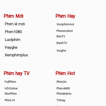
Phim Mới
Phim Hay
Phim lẻ mới
Vuviphimmoi
Phimmoihot
Phim1080
BiluTV
Luotphim
BanhTV
Hayghe
Vuighe
Xemphimplus
Phim hay TV
Phim Hot
FullPhim
Phim3s
HDOnline
Phim4400
MotPhim
PhimBatHu
Phim14
TVHay