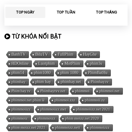
TOP NGÀY
TOP TUẦN
TOP THÁNG
TỪ KHÓA NỔI BẬT
BanhTV
BiluTV
FullPhim
HayGhe
HDOnline
Luotphim
MotPhim
phim3s
phim14
phim1080
phim 1080
PhimBatHu
phimhay
phim hay
phimhay.net
Phimhay.tv
Phim hay tv
Phimhaytvv.net
phimmoi
phimmoi.net
phimmoi.net phim lẻ
phimmoi.zzz
phimmoii.zz
phimmoiizz
phimmoiizz.met
phimmoiizz.net 2021
phimmoiz
phimmoizz
phim moizz.net 2020
phim moizz.net 2021
phimmoizz.nett
phimmoizzz