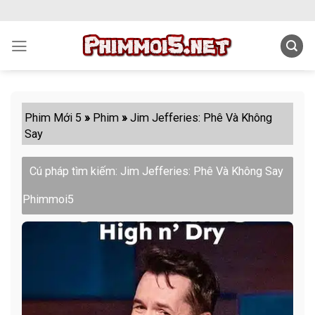
Skip
to
content
Phim Mới 5
»
Phim
»
Jim Jefferies: Phê Và Không
Say
Cú pháp tìm kiếm: Jim Jefferies: Phê Và Không Say
Phimmoi5