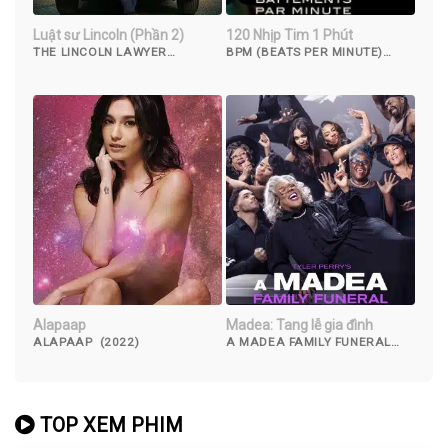
Luật sư Lincoln (Phần 2)
120 Nhịp Tim 1 Phút
THE LINCOLN LAWYER
BPM (BEATS PER MINUTE)
(SEASON 2) (2023)
(2017)
Alapaap
Madea: Tang lễ gia đình
ALAPAAP (2022)
A MADEA FAMILY FUNERAL
(2019)
TOP XEM PHIM