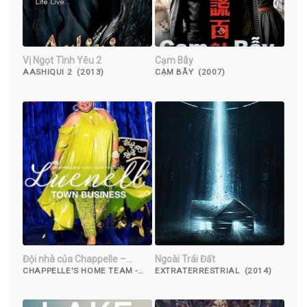
Vị Ngọt Tình Yêu 2
Cạm Bẫy
AASHIQUI 2 (2013)
CẠM BẪY (2007)
Đội nhà của Chappelle –
Ngoài Trái Đất
Luenell: Thị trấn chúng tôi
CHAPPELLE'S HOME TEAM -
EXTRATERRESTRIAL (2014)
LUENELL: TOWN BUSINESS
(2023)