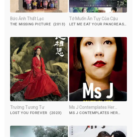
Bức Ảnh Thất Lạc
Tớ Muốn Ăn Tụy Của Cậu
THE MISSING PICTURE (2013)
LET ME EAT YOUR PANCREAS
(2017)
Trường Tương Tư
Ms J Contemplates Her
Choice
LOST YOU FOREVER (2023)
MS J CONTEMPLATES HER
CHOICE (2014)