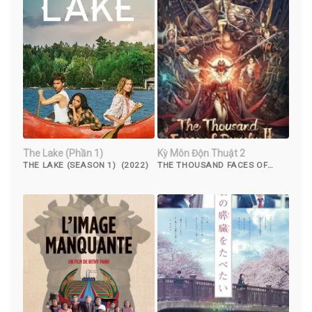
The Lake (Phần 1)
Kỳ Môn Độn Thuật 2
THE LAKE (SEASON 1) (2022)
THE THOUSAND FACES OF
DUNSHU 2 (2023)