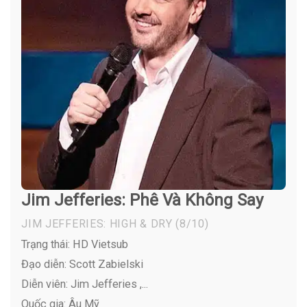
Jim Jefferies: Phê Và Không Say
JIM JEFFERIES: HIGH & DRY
(8/10)
Trạng thái: HD Vietsub
Đạo diễn: Scott Zabielski
Diễn viên:
Jim Jefferies ,...
Quốc gia: Âu Mỹ