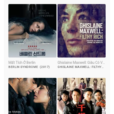
Mất Tích Ở Berlin
Ghislaine Maxwell: Giàu Có Và
Đồi Bại
BERLIN SYNDROME (2017)
GHISLAINE MAXWELL: FILTHY
RICH (2022)