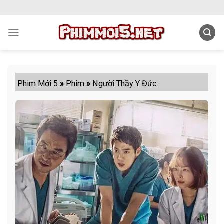
Skip
to
content
Phim Mới 5
»
Phim
»
Người Thầy Y Đức