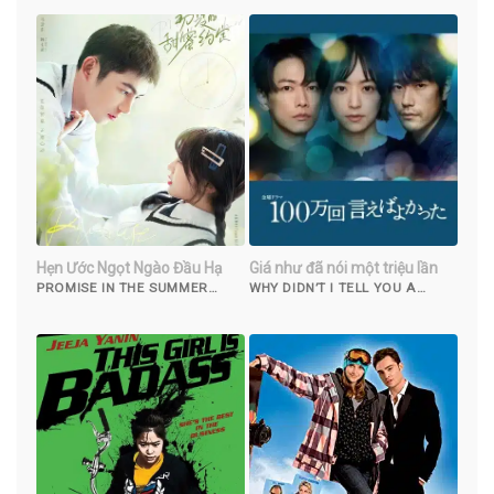
Hẹn Ước Ngọt Ngào Đầu Hạ
Giá như đã nói một triệu lần
PROMISE IN THE SUMMER
WHY DIDN’T I TELL YOU A
(2023)
MILLION TIMES? (2023)