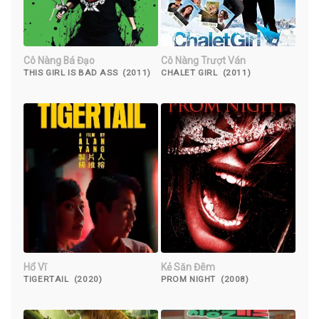
Cô Nàng Bá Đạo
Cô Nàng Trượt Ván
THIS GIRL IS BAD ASS (2011)
CHALET GIRL (2011)
Hổ Vĩ
Kẻ Săn Đêm
TIGERTAIL (2020)
PROM NIGHT (2008)