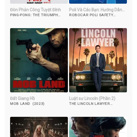
Đòn Phản Công Tuyệt Đỉnh
Poli Và Các Bạn: Hướng Dẫn
An Toàn
PING-PONG: THE TRIUMPH
ROBOCAR POLI SAFETY
(2023)
SERIES (2011)
Đất Giang Hồ
Luật sư Lincoln (Phần 2)
MOB LAND (2023)
THE LINCOLN LAWYER
(SEASON 2) (2023)