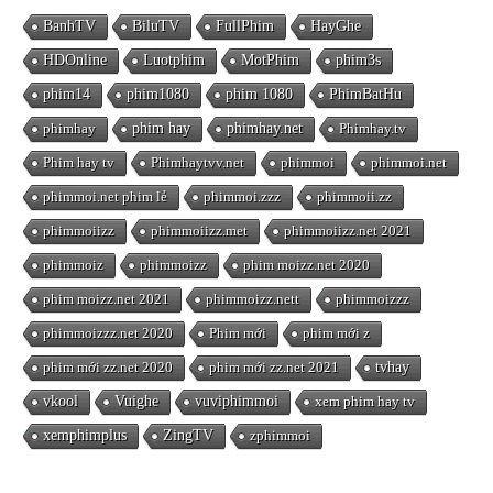
BanhTV
BiluTV
FullPhim
HayGhe
HDOnline
Luotphim
MotPhim
phim3s
phim14
phim1080
phim 1080
PhimBatHu
phimhay
phim hay
phimhay.net
Phimhay.tv
Phim hay tv
Phimhaytvv.net
phimmoi
phimmoi.net
phimmoi.net phim lẻ
phimmoi.zzz
phimmoii.zz
phimmoiizz
phimmoiizz.met
phimmoiizz.net 2021
phimmoiz
phimmoizz
phim moizz.net 2020
phim moizz.net 2021
phimmoizz.nett
phimmoizzz
phimmoizzz.net 2020
Phim mới
phim mới z
phim mới zz.net 2020
phim mới zz.net 2021
tvhay
vkool
Vuighe
vuviphimmoi
xem phim hay tv
xemphimplus
ZingTV
zphimmoi