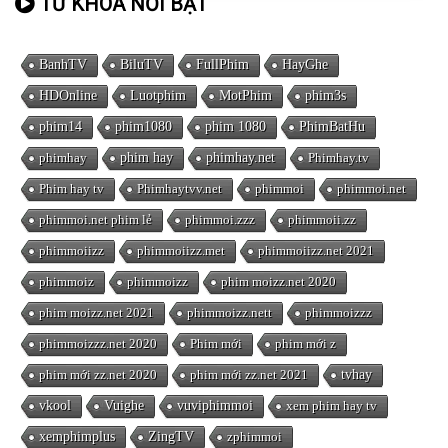
TỪ KHÓA NỔI BẬT
BanhTV
BiluTV
FullPhim
HayGhe
HDOnline
Luotphim
MotPhim
phim3s
phim14
phim1080
phim 1080
PhimBatHu
phimhay
phim hay
phimhay.net
Phimhay.tv
Phim hay tv
Phimhaytvv.net
phimmoi
phimmoi.net
phimmoi.net phim lẻ
phimmoi.zzz
phimmoii.zz
phimmoiizz
phimmoiizz.met
phimmoiizz.net 2021
phimmoiz
phimmoizz
phim moizz.net 2020
phim moizz.net 2021
phimmoizz.nett
phimmoizzz
phimmoizzz.net 2020
Phim mới
phim mới z
phim mới zz.net 2020
phim mới zz.net 2021
tvhay
vkool
Vuighe
vuviphimmoi
xem phim hay tv
xemphimplus
ZingTV
zphimmoi