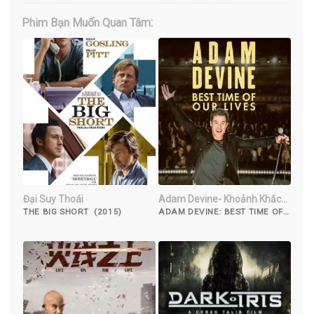
Phim Bạn Muốn Quan Tâm:
Đại Suy Thoái
Adam Devine- Khoảnh Khắc
Tuyệt Vời Nhất
THE BIG SHORT (2015)
ADAM DEVINE: BEST TIME OF
OUR LIVES (2019)