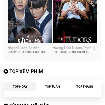
Nhật Ký Công Tố Viên
Vương Triều Tudors (Phần 1)
DIARY OF A PROSECUTOR
THE TUDORS (SEASON 1)
(2019)
(2007)
TOP XEM PHIM
TOP NGÀY
TOP TUẦN
TOP THÁNG