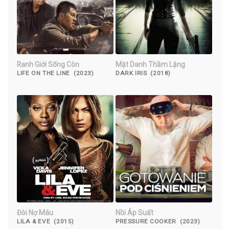
Ranh Giới Sống Còn
Mật Danh Thầm Lặng
LIFE ON THE LINE (2023)
DARK IRIS (2018)
Đòi Nợ Máu
Nồi Áp Suất
LILA & EVE (2015)
PRESSURE COOKER (2023)