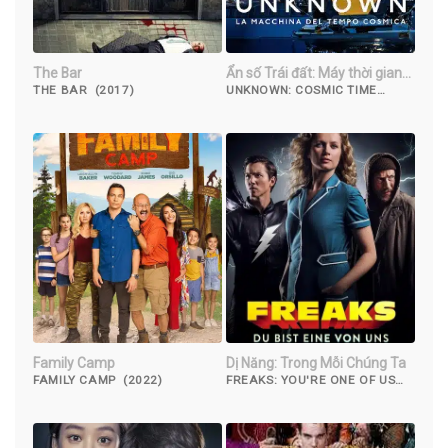
The Bar
Ẩn số Trái đất: Máy thời gian
vũ trụ
THE BAR (2017)
UNKNOWN: COSMIC TIME
MACHINE (2023)
Family Camp
Dị Năng: Trong Mỗi Chúng Ta
FAMILY CAMP (2022)
FREAKS: YOU'RE ONE OF US
(2020)