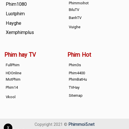
Phimmoihot
Phim1080
BiluTV
Luotphim
BanhTV
Hayghe
Vuighe
Xemphimplus
Phim hay TV
Phim Hot
FullPhim
Phim3s
HDOnline
Phim4400
MotPhim
PhimBatHu
Phim14
TVHay
Sitemap
Vkool
Copyright 2021 ©
Phimmoi5.net
X