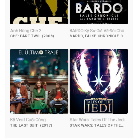
Anh Hùng Che 2
BARDO Ký Sự Giả Về Đôi Chút
Sự Thật
CHE: PART TWO (2008)
BARDO, FALSE CHRONICLE OF
A HANDFUL OF TRUTHS
(2022)
Bộ Vest Cuối Cùng
Star Wars: Tales Of The Jedi
THE LAST SUIT (2017)
STAR WARS: TALES OF THE
JEDI (2022)