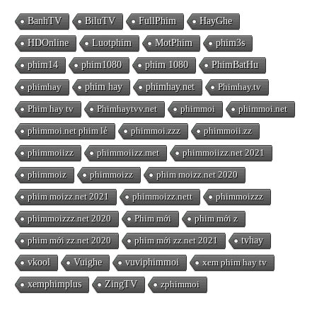
BanhTV
BiluTV
FullPhim
HayGhe
HDOnline
Luotphim
MotPhim
phim3s
phim14
phim1080
phim 1080
PhimBatHu
phimhay
phim hay
phimhay.net
Phimhay.tv
Phim hay tv
Phimhaytvv.net
phimmoi
phimmoi.net
phimmoi.net phim lẻ
phimmoi.zzz
phimmoii.zz
phimmoiizz
phimmoiizz.met
phimmoiizz.net 2021
phimmoiz
phimmoizz
phim moizz.net 2020
phim moizz.net 2021
phimmoizz.nett
phimmoizzz
phimmoizzz.net 2020
Phim mới
phim mới z
phim mới zz.net 2020
phim mới zz.net 2021
tvhay
vkool
Vuighe
vuviphimmoi
xem phim hay tv
xemphimplus
ZingTV
zphimmoi