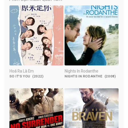
Hoá Ra Là Em
Nights In Rodanthe
SO IT'S YOU (2022)
NIGHTS IN RODANTHE (2008)