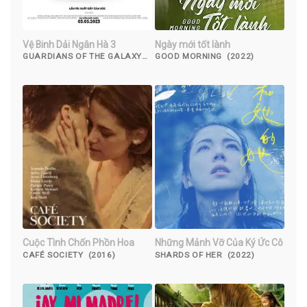
Vệ Binh Dải Ngân Hà 3
Ngày mới tốt lành
GUARDIANS OF THE GALAXY
GOOD MORNING (2022)
VOLUME 3 (2023)
Cuộc Tình Chốn Phồn Hoa
Những Mảnh Vỡ Của Ký Ức Cô
CAFÉ SOCIETY (2016)
SHARDS OF HER (2022)