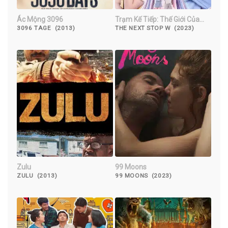
Ác Mộng 3096
Trạm Kế Tiếp: Thế Giới Của
Anh
3096 TAGE (2013)
THE NEXT STOP W (2023)
Zulu
99 Moons
ZULU (2013)
99 MOONS (2023)