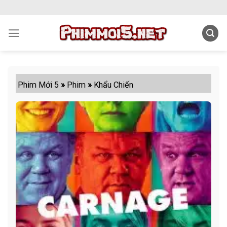
Skip
to
content
Phim Mới 5
»
Phim
»
Khẩu Chiến