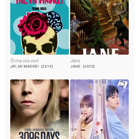
Ôi mẹ của con!
Jane
¡AY, MI MADRE! (2019)
JANE (2023)