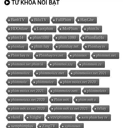
TỪ KHÓA NỔI BẬT
BanhTV
BiluTV
FullPhim
HayGhe
HDOnline
Luotphim
MotPhim
phim3s
phim14
phim1080
phim 1080
PhimBatHu
phimhay
phim hay
phimhay.net
Phimhay.tv
Phim hay tv
Phimhaytvv.net
phimmoi
phimmoi.net
phimmoi.net phim lẻ
phimmoi.zzz
phimmoii.zz
phimmoiizz
phimmoiizz.met
phimmoiizz.net 2021
phimmoiz
phimmoizz
phim moizz.net 2020
phim moizz.net 2021
phimmoizz.nett
phimmoizzz
phimmoizzz.net 2020
Phim mới
phim mới z
phim mới zz.net 2020
phim mới zz.net 2021
tvhay
vkool
Vuighe
vuviphimmoi
xem phim hay tv
xemphimplus
ZingTV
zphimmoi