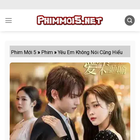
Skip
to
content
Phim Mới 5
»
Phim
»
Yêu Em Không Nói Cũng Hiểu