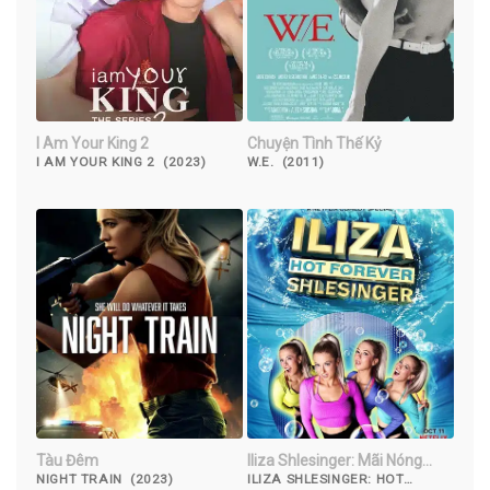
I Am Your King 2
Chuyện Tình Thế Kỷ
I AM YOUR KING 2 (2023)
W.E. (2011)
Tàu Đêm
Iliza Shlesinger: Mãi Nóng
Bỏng
NIGHT TRAIN (2023)
ILIZA SHLESINGER: HOT