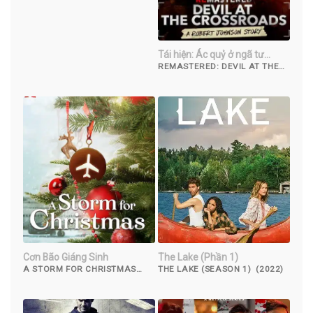
Tái hiện: Ác quỷ ở ngã tư
đường
REMASTERED: DEVIL AT THE
CROSSROADS (2019)
Cơn Bão Giáng Sinh
The Lake (Phần 1)
A STORM FOR CHRISTMAS
THE LAKE (SEASON 1) (2022)
(2022)