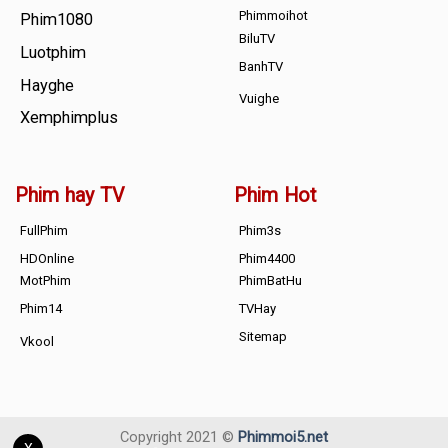
Phimmoihot
Phim1080
BiluTV
Luotphim
BanhTV
Hayghe
Vuighe
Xemphimplus
Phim hay TV
Phim Hot
FullPhim
Phim3s
HDOnline
Phim4400
MotPhim
PhimBatHu
Phim14
TVHay
Sitemap
Vkool
Copyright 2021 ©
Phimmoi5.net