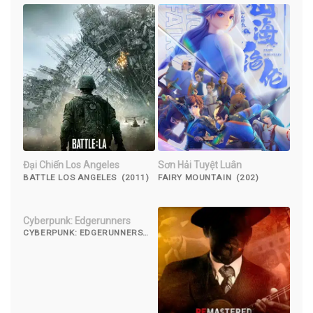
Đại Chiến Los Angeles
Sơn Hải Tuyệt Luân
BATTLE LOS ANGELES (2011)
FAIRY MOUNTAIN (202)
Cyberpunk: Edgerunners
CYBERPUNK: EDGERUNNERS
(2022)