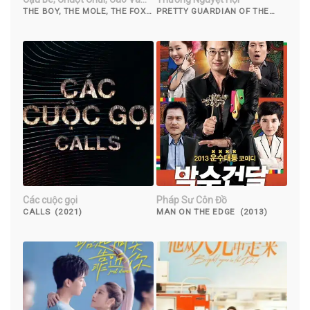
Ngựa
THE BOY, THE MOLE, THE FOX
PRETTY GUARDIAN OF THE
AND THE HORSE (2022)
CITY (2022)
Các cuộc gọi
Pháp Sư Côn Đồ
CALLS (2021)
MAN ON THE EDGE (2013)