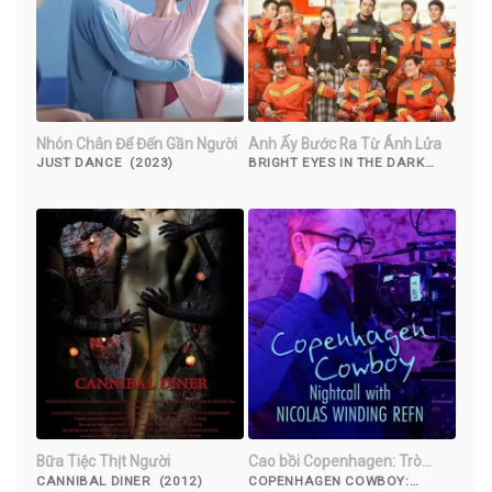
Nhón Chân Để Đến Gần Người
Anh Ấy Bước Ra Từ Ánh Lửa
JUST DANCE (2023)
BRIGHT EYES IN THE DARK
(2023)
Bữa Tiệc Thịt Người
Cao bồi Copenhagen: Trò
chuyện đêm với Nicolas
CANNIBAL DINER (2012)
COPENHAGEN COWBOY: