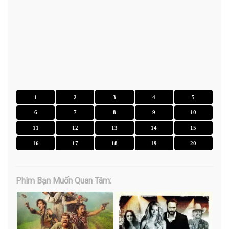
1
2
3
4
5
6
7
8
9
10
11
12
13
14
15
16
17
18
19
20
Phim Bạn Muốn Quan Tâm: