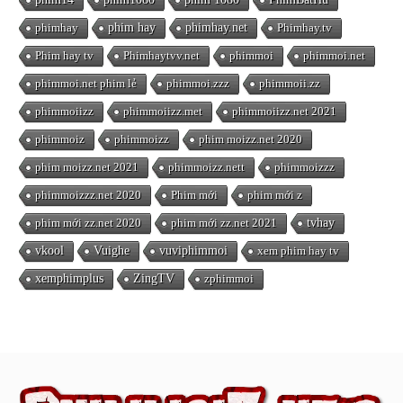
phimhay
phim hay
phimhay.net
Phimhay.tv
Phim hay tv
Phimhaytvv.net
phimmoi
phimmoi.net
phimmoi.net phim lẻ
phimmoi.zzz
phimmoii.zz
phimmoiizz
phimmoiizz.met
phimmoiizz.net 2021
phimmoiz
phimmoizz
phim moizz.net 2020
phim moizz.net 2021
phimmoizz.nett
phimmoizzz
phimmoizzz.net 2020
Phim mới
phim mới z
phim mới zz.net 2020
phim mới zz.net 2021
tvhay
vkool
Vuighe
vuviphimmoi
xem phim hay tv
xemphimplus
ZingTV
zphimmoi