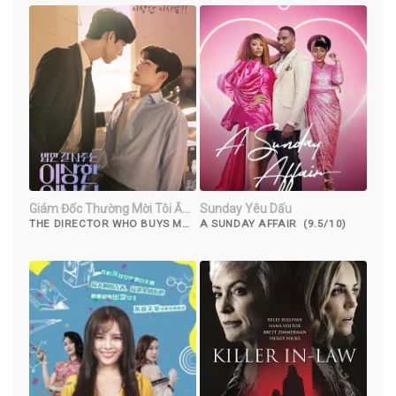
Giám Đốc Thường Mời Tôi Ăn
Sunday Yêu Dấu
Tối
THE DIRECTOR WHO BUYS ME
A SUNDAY AFFAIR (9.5/10)
DINNER (2022)