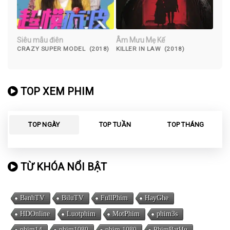
Siêu mẫu điên
Âm Mưu Mẹ Kế
CRAZY SUPER MODEL (2018)
KILLER IN LAW (2018)
TOP XEM PHIM
TOP NGÀY
TOP TUẦN
TOP THÁNG
TỪ KHÓA NỔI BẬT
BanhTV
BiluTV
FullPhim
HayGhe
HDOnline
Luotphim
MotPhim
phim3s
phim14
phim1080
phim 1080
PhimBatHu