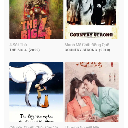
4 Sát Thủ
Mạnh Mẽ Chất Đồng Quê
THE BIG 4 (2022)
COUNTRY STRONG (2010)
Cậu Bé, Chuột Chũi, Cáo Và
Thương Nguyệt Hội