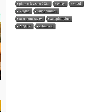
phim mới zz.net 2021
tvhay
vkool
Vuighe
vuviphimmoi
xem phim hay tv
xemphimplus
ZingTV
zphimmoi