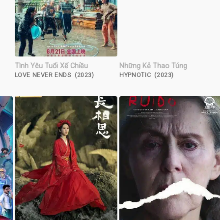
Tình Yêu Tuổi Xế Chiều
Những Kẻ Thao Túng
LOVE NEVER ENDS (2023)
HYPNOTIC (2023)