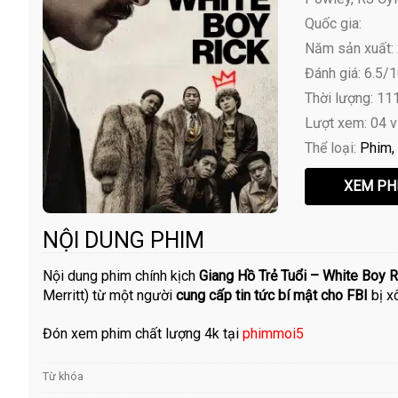
Quốc gia:
Năm sản xuất:
Đánh giá: 6.5/
Thời lượng: 11
Lượt xem: 04 
Thể loại:
Phim
NỘI DUNG PHIM
Nội dung phim chính kịch
Giang Hồ Trẻ Tuổi – White Boy R
Merritt) từ một người
cung cấp tin tức bí mật cho FBI
bị x
Đón xem phim chất lượng 4k tại
phimmoi5
Từ khóa