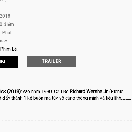
 2018
10 điểm
1 Phút
view
Phim Lẻ
TRAILER
ick (2018):
vào năm 1980, Cậu Bé
Richard Wershe Jr.
(Richie
ô đẩy thành 1 kẻ buôn ma túy vô cùng thông minh và liều lĩnh……….