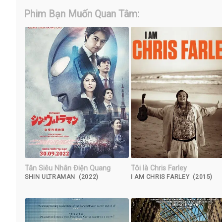
Phim Bạn Muốn Quan Tâm:
Tân Siêu Nhân Điện Quang
Tôi là Chris Farley
SHIN ULTRAMAN (2022)
I AM CHRIS FARLEY (2015)