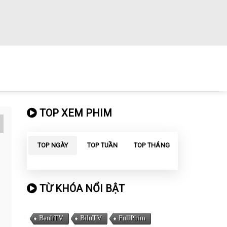
TOP XEM PHIM
TOP NGÀY
TOP TUẦN
TOP THÁNG
TỪ KHÓA NỔI BẬT
BanhTV
BiluTV
FullPhim