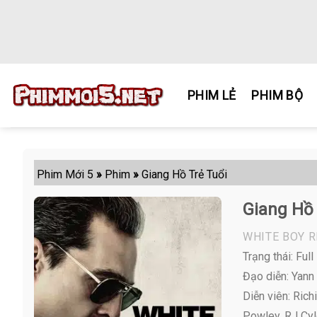
Skip
to
content
PHIM LẺ
PHIM BỘ
Phim Mới 5
»
Phim
»
Giang Hồ Trẻ Tuổi
Giang Hồ 
WHITE BOY R
Trạng thái: Full
Đạo diễn: Yan
Diễn viên:
Richi
Powley, RJ Cyler