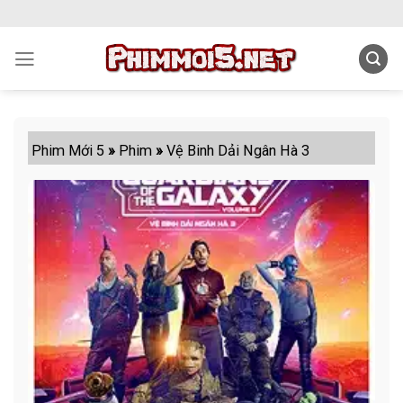
Skip
to
content
Phim Mới 5
»
Phim
»
Vệ Binh Dải Ngân Hà 3