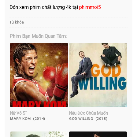
Đón xem phim chất lượng 4k tại
phimmoi5
Từ khóa
Phim Bạn Muốn Quan Tâm:
Nữ Võ Sĩ
Nếu Đức Chúa Muốn
MARY KOM (2014)
GOD WILLING (2015)