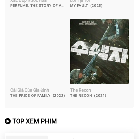
Xác Ướp Nước Hoa
Lỗi Tại Tôi
PERFUME: THE STORY OF A
MY FAULT (2023)
MURDERER (2006)
Cái Giá Của Gia Đình
The Recon
THE PRICE OF FAMILY (2022)
THE RECON (2021)
TOP XEM PHIM