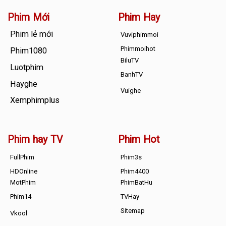
Phim Mới
Phim Hay
Phim lẻ mới
Vuviphimmoi
Phimmoihot
Phim1080
BiluTV
Luotphim
BanhTV
Hayghe
Vuighe
Xemphimplus
Phim hay TV
Phim Hot
FullPhim
Phim3s
HDOnline
Phim4400
MotPhim
PhimBatHu
Phim14
TVHay
Sitemap
Vkool