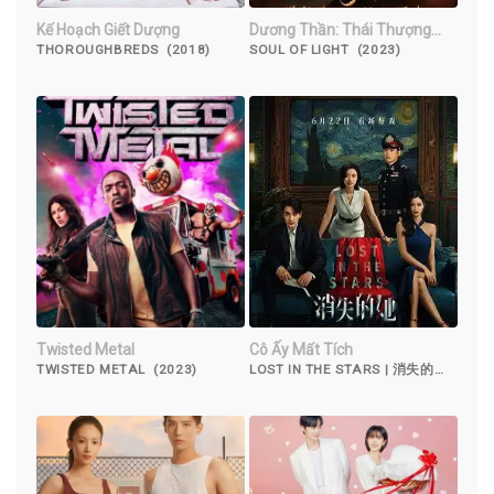
Kế Hoạch Giết Dượng
Dương Thần: Thái Thượng
Vong Tình
THOROUGHBREDS (2018)
SOUL OF LIGHT (2023)
Twisted Metal
Cô Ấy Mất Tích
TWISTED METAL (2023)
LOST IN THE STARS | 消失的她
(2023)