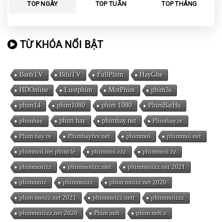
TOP NGÀY
TOP TUẦN
TOP THÁNG
TỪ KHÓA NỔI BẬT
BanhTV
BiluTV
FullPhim
HayGhe
HDOnline
Luotphim
MotPhim
phim3s
phim14
phim1080
phim 1080
PhimBatHu
phimhay
phim hay
phimhay.net
Phimhay.tv
Phim hay tv
Phimhaytvv.net
phimmoi
phimmoi.net
phimmoi.net phim lẻ
phimmoi.zzz
phimmoii.zz
phimmoiizz
phimmoiizz.met
phimmoiizz.net 2021
phimmoiz
phimmoizz
phim moizz.net 2020
phim moizz.net 2021
phimmoizz.nett
phimmoizzz
phimmoizzz.net 2020
Phim mới
phim mới z