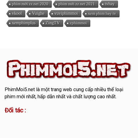
phim mới zz.net 2020
phim mới zz.net 2021
tvhay
vkool
Vuighe
vuviphimmoi
xem phim hay tv
xemphimplus
ZingTV
zphimmoi
PhimMoi5.net
là một trang web cung cấp nhiều thể loại
phim mới nhất, hấp dẫn nhất và chất lượng cao nhất.
Đối tác :