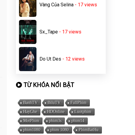
Vàng Của Selina
- 17
views
Sx_Tape
- 17
views
Do Ut Des
- 12
views
TỪ KHÓA NỔI BẬT
BanhTV
BiluTV
FullPhim
HayGhe
HDOnline
Luotphim
MotPhim
phim3s
phim14
phim1080
phim 1080
PhimBatHu