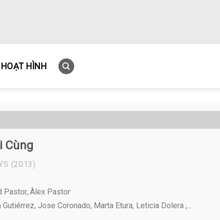
HOẠT HÌNH
i Cùng
YS
(2013)
d Pastor, Àlex Pastor
Gutiérrez, Jose Coronado, Marta Etura, Leticia Dolera ,...