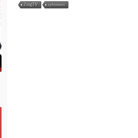
ZingTV
zphimmoi