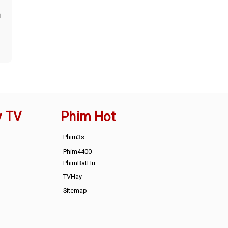
n
y TV
Phim Hot
Phim3s
Phim4400
PhimBatHu
TVHay
Sitemap