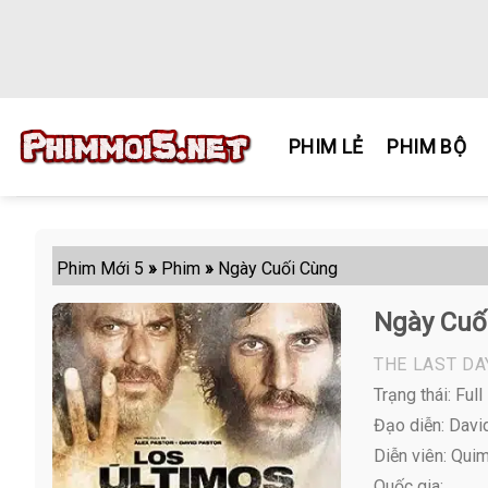
Skip
to
content
PHIM LẺ
PHIM BỘ
Phim Mới 5
»
Phim
»
Ngày Cuối Cùng
Ngày Cuố
THE LAST DA
Trạng thái: Full
Đạo diễn: Davi
Diễn viên:
Quim 
Quốc gia: