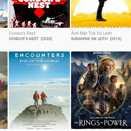
Condor’s Nest
Ánh Mặt Trời Xứ Leith
CONDOR'S NEST (2023)
SUNSHINE ON LEITH (2013)