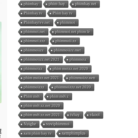
phimhay
phim hay
phimhay.net
Phimhay.tv
Phim hay tv
Phimhaytvv.net
phimmoi
phimmoi.net
phimmoi.net phim lẻ
phimmoi.zzz
phimmoii.zz
phimmoiizz
phimmoiizz.met
phimmoiizz.net 2021
phimmoiz
phimmoizz
phim moizz.net 2020
phim moizz.net 2021
phimmoizz.nett
phimmoizzz
phimmoizzz.net 2020
Phim mới
phim mới z
phim mới zz.net 2020
phim mới zz.net 2021
tvhay
vkool
Vuighe
vuviphimmoi
xem phim hay tv
xemphimplus