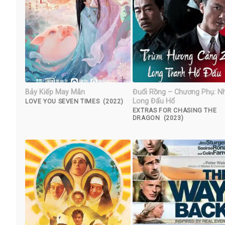
Bảy Kiếp May Mắn
Đuổi Rồng – Chương Phụ: N
Long Đấu Hổ
LOVE YOU SEVEN TIMES (2022)
EXTRAS FOR CHASING THE
DRAGON (2023)