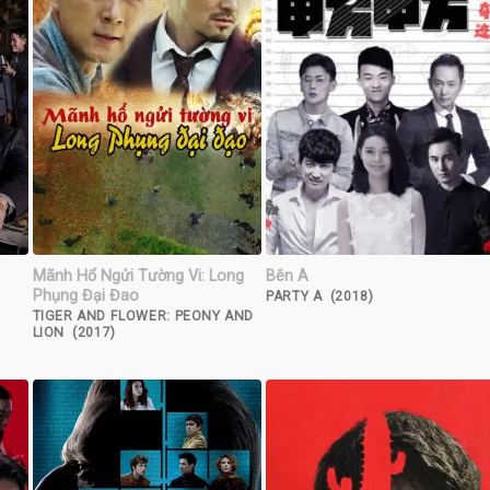
Mãnh Hổ Ngửi Tường Vi: Long
Bên A
Phụng Đại Đao
PARTY A (2018)
TIGER AND FLOWER: PEONY AND
LION (2017)