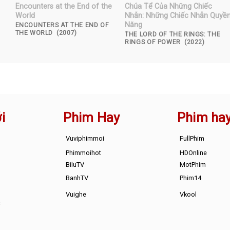
Encounters at the End of the
Chúa Tể Của Những Chiếc
World
Nhẫn: Những Chiếc Nhẫn Quyề
Năng
ENCOUNTERS AT THE END OF
THE WORLD (2007)
THE LORD OF THE RINGS: THE
RINGS OF POWER (2022)
i
Phim Hay
Phim ha
Vuviphimmoi
FullPhim
Phimmoihot
HDOnline
BiluTV
MotPhim
BanhTV
Phim14
Vuighe
Vkool
s