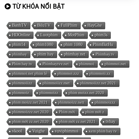
TỪ KHÓA NỔI BẬT
BanhTV
BiluTV
FullPhim
HayGhe
HDOnline
Luotphim
MotPhim
phim3s
phim14
phim1080
phim 1080
PhimBatHu
phimhay
phim hay
phimhay.net
Phimhay.tv
Phim hay tv
Phimhaytvv.net
phimmoi
phimmoi.net
phimmoi.net phim lẻ
phimmoi.zzz
phimmoii.zz
phimmoiizz
phimmoiizz.met
phimmoiizz.net 2021
phimmoiz
phimmoizz
phim moizz.net 2020
phim moizz.net 2021
phimmoizz.nett
phimmoizzz
phimmoizzz.net 2020
Phim mới
phim mới z
phim mới zz.net 2020
phim mới zz.net 2021
tvhay
vkool
Vuighe
vuviphimmoi
xem phim hay tv