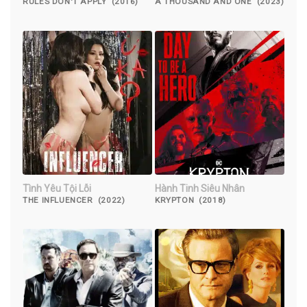
RULES DON'T APPLY (2016)
A THOUSAND AND ONE (2023)
Tình Yêu Tội Lỗi
Hành Tinh Siêu Nhân
THE INFLUENCER (2022)
KRYPTON (2018)