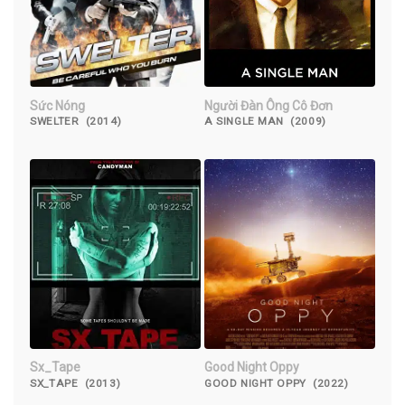
Sức Nóng
Người Đàn Ông Cô Đơn
SWELTER (2014)
A SINGLE MAN (2009)
Sx_Tape
Good Night Oppy
SX_TAPE (2013)
GOOD NIGHT OPPY (2022)