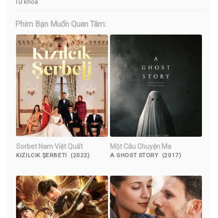
Từ khóa
Phim Bạn Muốn Quan Tâm:
Sorbet Nam Việt Quất
Một Câu Chuyện Ma
KIZILCIK ŞERBETI (2022)
A GHOST STORY (2017)