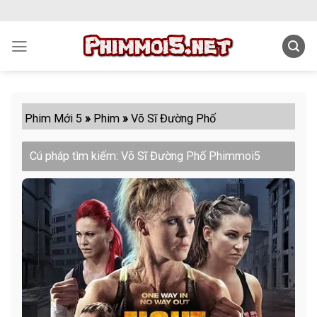
Skip
to
content
Phim Mới 5
»
Phim
»
Võ Sĩ Đường Phố
Cú pháp tìm kiếm: Võ Sĩ Đường Phố Phimmoi5