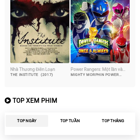
Nhà Thương Điên Loạn
Power Rangers: Một lần và
mãi mãi
THE INSTITUTE (2017)
MIGHTY MORPHIN POWER
RANGERS: ONCE & ALWAYS
(2023)
TOP XEM PHIM
TOP NGÀY
TOP TUẦN
TOP THÁNG