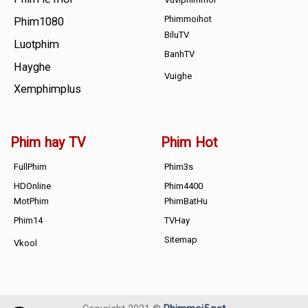
Phimmoihot
Phim1080
BiluTV
Luotphim
BanhTV
Hayghe
Vuighe
Xemphimplus
Phim hay TV
Phim Hot
FullPhim
Phim3s
HDOnline
Phim4400
MotPhim
PhimBatHu
Phim14
TVHay
Sitemap
Vkool