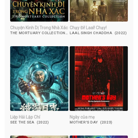
Chuyện Kinh Dị Trong Nhà Xác
Chạy Đi! Laal! Chạy!
THE MORTUARY COLLECTION
LAAL SINGH CHADDHA (2022)
(2019)
Liệp Hải Lập Chí
Ngày của mẹ
SEE THE SEA (2022)
MOTHER'S DAY (2023)