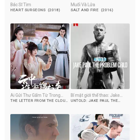
Bác Sĩ Tim
Muối Và Lửa
HEART SURGEONS (2018)
SALT AND FIRE (2016)
Ai Gửi Thư Gấm Từ Trong
Bí mật giới thể thao: Jake
Mây
Paul, đứa trẻ ngỗ nghịch
THE LETTER FROM THE CLOUD
UNTOLD: JAKE PAUL THE
(2022)
PROBLEM CHILD (20023)