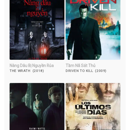
Nàng Dâu Bị Nguyền Rủa
Tầm Nã Sát Thủ
THE WRATH (2018)
DRIVEN TO KILL (2009)