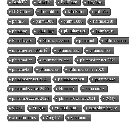
BanhTV
BiluTV
FullPhim
HayGhe
HDOnline
Luotphim
MotPhim
phim3s
phim14
phim1080
phim 1080
PhimBatHu
phimhay
phim hay
phimhay.net
Phimhay.tv
Phim hay tv
Phimhaytvv.net
phimmoi
phimmoi.net
phimmoi.net phim lẻ
phimmoi.zzz
phimmoii.zz
phimmoiizz
phimmoiizz.met
phimmoiizz.net 2021
phimmoiz
phimmoizz
phim moizz.net 2020
phim moizz.net 2021
phimmoizz.nett
phimmoizzz
phimmoizzz.net 2020
Phim mới
phim mới z
phim mới zz.net 2020
phim mới zz.net 2021
tvhay
vkool
Vuighe
vuviphimmoi
xem phim hay tv
xemphimplus
ZingTV
zphimmoi