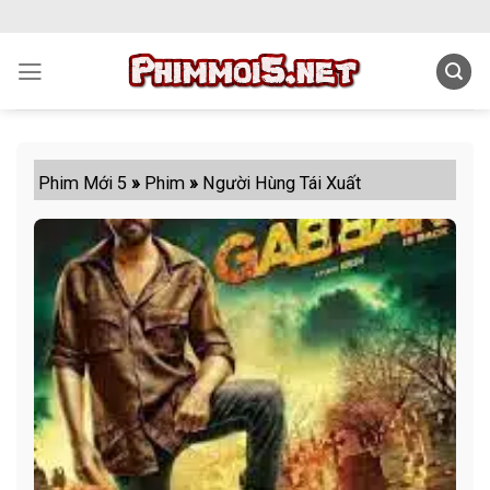
Skip
to
content
Phim Mới 5
»
Phim
»
Người Hùng Tái Xuất