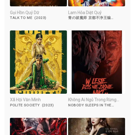
Gọi Hồn Quỷ Dữ
Lam Hỏa Diệt Quỷ
TALK TO ME (2023)
青の祓魔师 京都不浄王编
(2017)
Xã Hội Văn Minh
Không Ai Ngủ Trong Rừng
Đêm Nay 2
POLITE SOCIETY (2023)
NOBODY SLEEPS IN THE
WOODS TONIGHT 2 (2021)