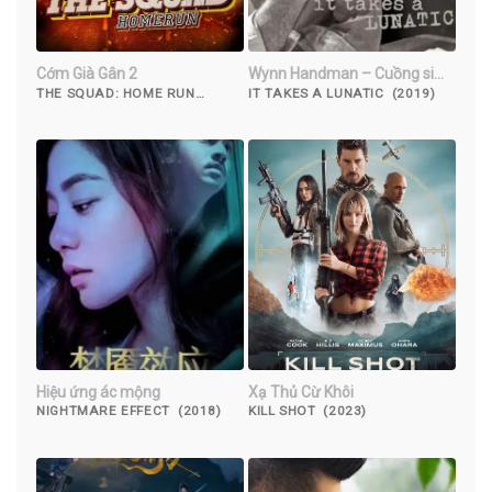
Cớm Già Gân 2
Wynn Handman – Cuồng si
sân khấu
THE SQUAD: HOME RUN
IT TAKES A LUNATIC (2019)
(2023)
Hiệu ứng ác mộng
Xạ Thủ Cừ Khôi
NIGHTMARE EFFECT (2018)
KILL SHOT (2023)