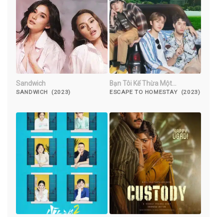
Sandwich
Bạn Tôi Kế Thừa Một
Homestay
SANDWICH (2023)
ESCAPE TO HOMESTAY (2023)