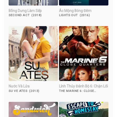
Bỗng Dưng Làm Sếp
Ác Mộng Bóng Đêm
SECOND ACT (2018)
LIGHTS OUT (2016)
Nước Và Lửa
Lính Thủy Đánh Bộ 6: Chặn Lối
SU VE ATES (2013)
THE MARINE 6: CLOSE
QUARTERS (2018)