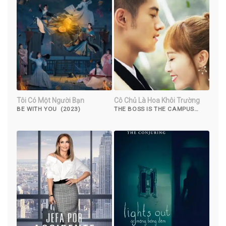
Tôi Có Một Người Bạn
Cô Chủ Là Hoa Khôi Trường
BE WITH YOU (2023)
THE BOSS IS THE CAMPUS
BELLE (2017)