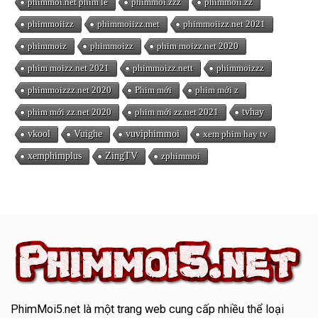
phimmoi.net phim lẻ
phimmoi.zzz
phimmoii.zz
phimmoiizz
phimmoiizz.met
phimmoiizz.net 2021
phimmoiz
phimmoizz
phim moizz.net 2020
phim moizz.net 2021
phimmoizz.nett
phimmoizzz
phimmoizzz.net 2020
Phim mới
phim mới z
phim mới zz.net 2020
phim mới zz.net 2021
tvhay
vkool
Vuighe
vuviphimmoi
xem phim hay tv
xemphimplus
ZingTV
zphimmoi
PhimMoi5.net
là một trang web cung cấp nhiều thể loại