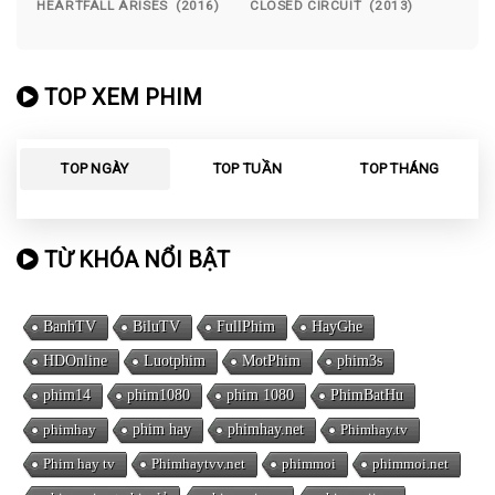
HEARTFALL ARISES (2016)
CLOSED CIRCUIT (2013)
TOP XEM PHIM
TOP NGÀY
TOP TUẦN
TOP THÁNG
TỪ KHÓA NỔI BẬT
BanhTV
BiluTV
FullPhim
HayGhe
HDOnline
Luotphim
MotPhim
phim3s
phim14
phim1080
phim 1080
PhimBatHu
phimhay
phim hay
phimhay.net
Phimhay.tv
Phim hay tv
Phimhaytvv.net
phimmoi
phimmoi.net