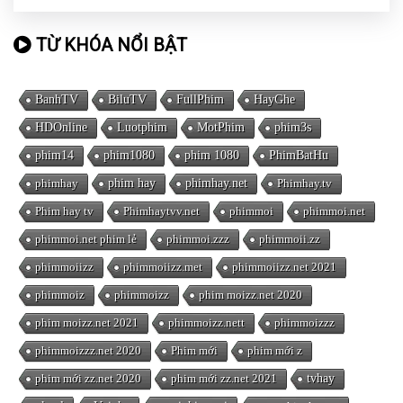
TỪ KHÓA NỔI BẬT
BanhTV
BiluTV
FullPhim
HayGhe
HDOnline
Luotphim
MotPhim
phim3s
phim14
phim1080
phim 1080
PhimBatHu
phimhay
phim hay
phimhay.net
Phimhay.tv
Phim hay tv
Phimhaytvv.net
phimmoi
phimmoi.net
phimmoi.net phim lẻ
phimmoi.zzz
phimmoii.zz
phimmoiizz
phimmoiizz.met
phimmoiizz.net 2021
phimmoiz
phimmoizz
phim moizz.net 2020
phim moizz.net 2021
phimmoizz.nett
phimmoizzz
phimmoizzz.net 2020
Phim mới
phim mới z
phim mới zz.net 2020
phim mới zz.net 2021
tvhay