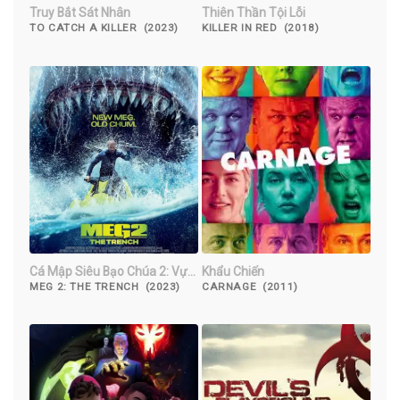
Truy Bắt Sát Nhân
Thiên Thần Tội Lỗi
TO CATCH A KILLER (2023)
KILLER IN RED (2018)
Cá Mập Siêu Bạo Chúa 2: Vực
Khẩu Chiến
Sâu
MEG 2: THE TRENCH (2023)
CARNAGE (2011)