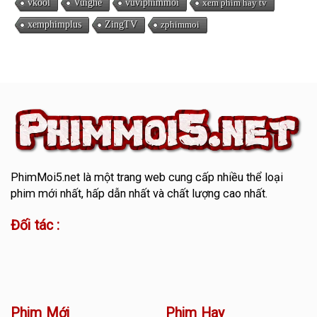
vkool
Vuighe
vuviphimmoi
xem phim hay tv
xemphimplus
ZingTV
zphimmoi
PhimMoi5.net
là một trang web cung cấp nhiều thể loại
phim mới nhất, hấp dẫn nhất và chất lượng cao nhất.
Đối tác :
Phim Mới
Phim Hay