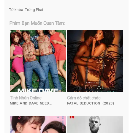
Từ khóa:
Trừng Phạt
.
Phim Bạn Muốn Quan Tâm:
Tình Nhân Online
Cám dỗ chết chóc
MIKE AND DAVE NEED
FATAL SEDUCTION (2023)
WEDDING DATES (2016)