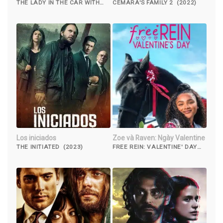
Khẩu Súng
THE LADY IN THE CAR WITH
CEMARA'S FAMILY 2 (2022)
GLASSES AND A GUN (2015)
Los iniciados
Zoe và Raven: Ngày Valentine
THE INITIATED (2023)
FREE REIN: VALENTINE' DAY
(2019)