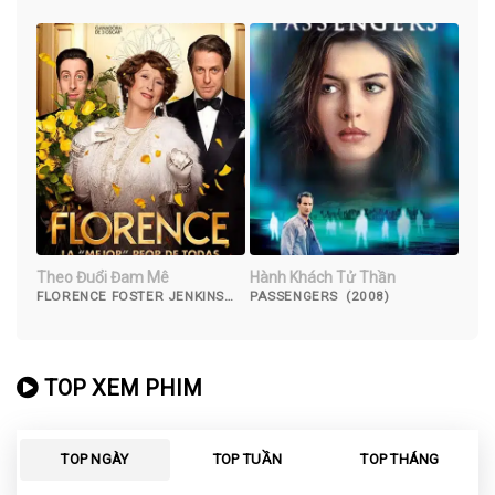
Theo Đuổi Đam Mê
Hành Khách Tử Thần
FLORENCE FOSTER JENKINS
PASSENGERS (2008)
(2016)
TOP XEM PHIM
TOP NGÀY
TOP TUẦN
TOP THÁNG