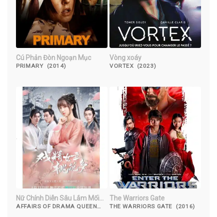
Cú Phản Đòn Ngoạn Mục
Vòng xoáy
PRIMARY (2014)
VORTEX (2023)
Nữ Chính Diễn Sâu Lắm Mối
The Warriors Gate
Theo
AFFAIRS OF DRAMA QUEEN
THE WARRIORS GATE (2016)
(2022)