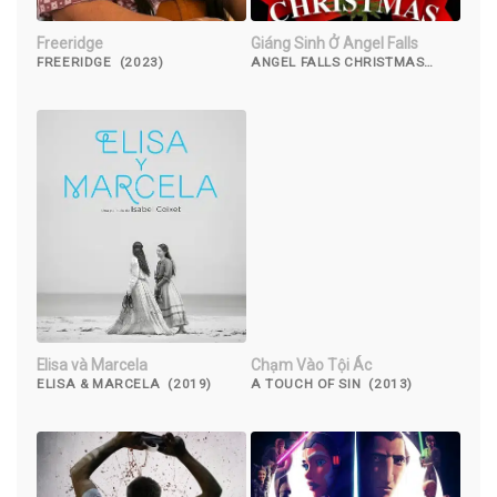
Freeridge
Giáng Sinh Ở Angel Falls
FREERIDGE (2023)
ANGEL FALLS CHRISTMAS
(2021)
Elisa và Marcela
Chạm Vào Tội Ác
ELISA & MARCELA (2019)
A TOUCH OF SIN (2013)