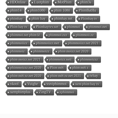
HDOnline
Luotphim
MotPhim
phim3s
phim14
phim1080
phim 1080
PhimBatHu
phimhay
phim hay
phimhay.net
Phimhay.tv
Phim hay tv
Phimhaytvv.net
phimmoi
phimmoi.net
phimmoi.net phim lẻ
phimmoi.zzz
phimmoii.zz
phimmoiizz
phimmoiizz.met
phimmoiizz.net 2021
phimmoiz
phimmoizz
phim moizz.net 2020
phim moizz.net 2021
phimmoizz.nett
phimmoizzz
phimmoizzz.net 2020
Phim mới
phim mới z
phim mới zz.net 2020
phim mới zz.net 2021
tvhay
vkool
Vuighe
vuviphimmoi
xem phim hay tv
xemphimplus
ZingTV
zphimmoi