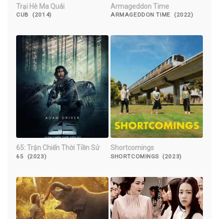
Trại Hè Ma Quái
Armageddon Time
CUB (2014)
ARMAGEDDON TIME (2022)
65: Trận Chiến Thời Tiền Sử
Shortcomings
65 (2023)
SHORTCOMINGS (2023)