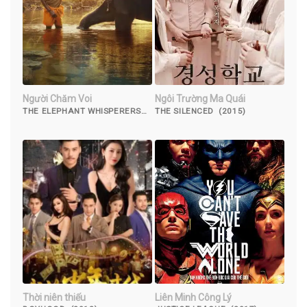
Người Chăm Voi
Ngôi Trường Ma Quái
THE ELEPHANT WHISPERERS
THE SILENCED (2015)
(2022)
Thời niên thiếu
Liên Minh Công Lý