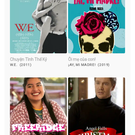
Chuyện Tình Thế Kỷ
Ôi mẹ của con!
W.E. (2011)
¡AY, MI MADRE! (2019)