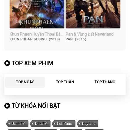
Khun Phaen Huyền Thoại Bắt
Pan & Vùng Đất Neverland
Đầu
KHUN PHEAN BEGINS (2019)
PAN (2015)
TOP XEM PHIM
TOP NGÀY
TOP TUẦN
TOP THÁNG
TỪ KHÓA NỔI BẬT
BanhTV
BiluTV
FullPhim
HayGhe