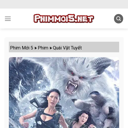
Skip
to
content
Phim Mới 5
»
Phim
»
Quái Vật Tuyết