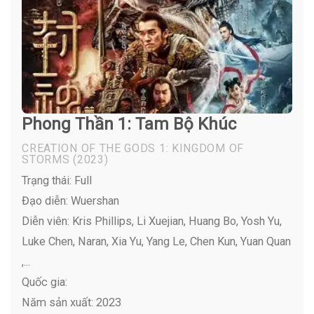
Phong Thần 1: Tam Bộ Khúc
CREATION OF THE GODS 1: KINGDOM OF
STORMS
(2023)
Trạng thái: Full
Đạo diễn: Wuershan
Diễn viên:
Kris Phillips, Li Xuejian, Huang Bo, Yosh Yu,
Luke Chen, Naran, Xia Yu, Yang Le, Chen Kun, Yuan Quan
,...
Quốc gia:
Năm sản xuất: 2023