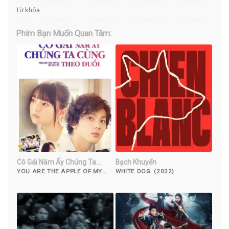
Từ khóa
Phim Bạn Muốn Quan Tâm:
Cô Gái Năm Ấy Chúng Ta
Bạch Khuyển
Cùng Theo Đuổi
YOU ARE THE APPLE OF MY
WHITE DOG (2022)
EYE (2018)