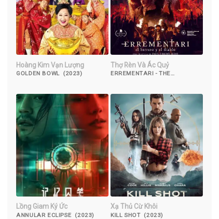
Hoàng Kim Vạn Lượng
Thợ Rèn Và Ác Quỷ
GOLDEN BOWL (2023)
ERREMENTARI - THE
BLACKSMITH AND THE DEVIL
(2018)
Lồng Giam Ký Ức
Xạ Thủ Cừ Khôi
ANNULAR ECLIPSE (2023)
KILL SHOT (2023)