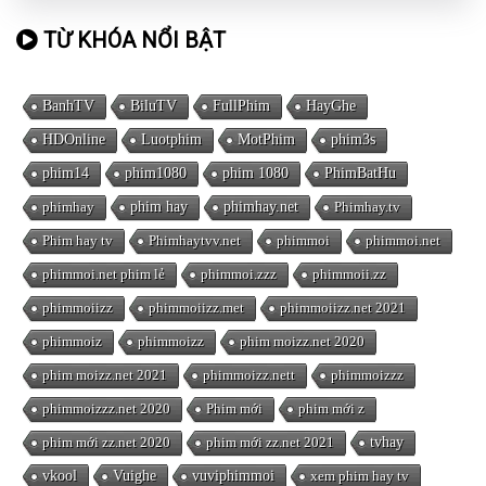
TỪ KHÓA NỔI BẬT
BanhTV
BiluTV
FullPhim
HayGhe
HDOnline
Luotphim
MotPhim
phim3s
phim14
phim1080
phim 1080
PhimBatHu
phimhay
phim hay
phimhay.net
Phimhay.tv
Phim hay tv
Phimhaytvv.net
phimmoi
phimmoi.net
phimmoi.net phim lẻ
phimmoi.zzz
phimmoii.zz
phimmoiizz
phimmoiizz.met
phimmoiizz.net 2021
phimmoiz
phimmoizz
phim moizz.net 2020
phim moizz.net 2021
phimmoizz.nett
phimmoizzz
phimmoizzz.net 2020
Phim mới
phim mới z
phim mới zz.net 2020
phim mới zz.net 2021
tvhay
vkool
Vuighe
vuviphimmoi
xem phim hay tv