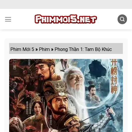
Skip
to
content
Phim Mới 5
»
Phim
»
Phong Thần 1: Tam Bộ Khúc