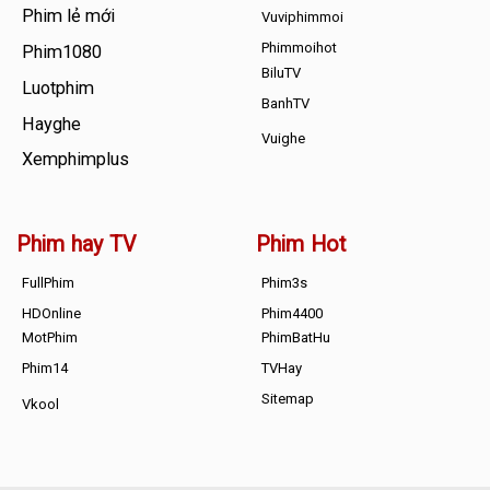
Phim lẻ mới
Vuviphimmoi
Phimmoihot
Phim1080
BiluTV
Luotphim
BanhTV
Hayghe
Vuighe
Xemphimplus
Phim hay TV
Phim Hot
FullPhim
Phim3s
HDOnline
Phim4400
MotPhim
PhimBatHu
Phim14
TVHay
Sitemap
Vkool