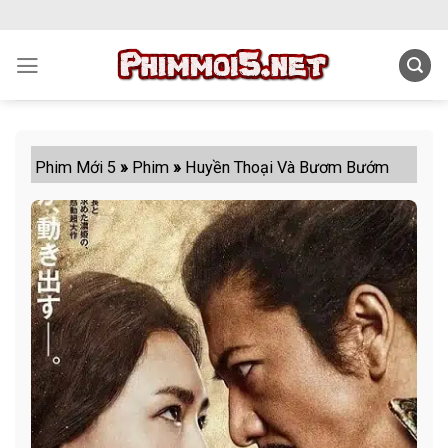
Skip
to
content
Phim Mới 5
»
Phim
»
Huyền Thoại Và Bươm Bướm