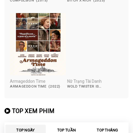
COMPULSION (2013)
BITCH X RICH (2023)
Armageddon Time
Nữ Trạng Tài Danh
ARMAGEDDON TIME (2022)
WOLD TWISTER IS
ADVENTURES (2007)
TOP XEM PHIM
TOP NGÀY
TOP TUẦN
TOP THÁNG