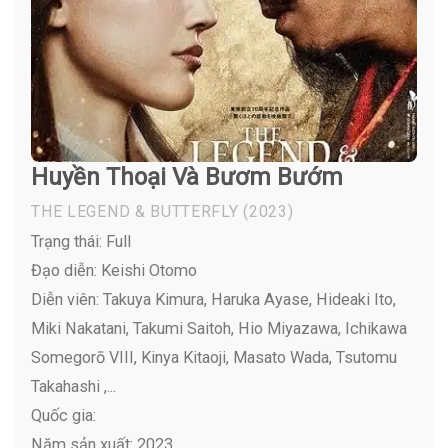
Huyền Thoại Và Bươm Bướm
THE LEGEND & BUTTERFLY
(2023)
Trạng thái: Full
Đạo diễn: Keishi Otomo
Diễn viên:
Takuya Kimura, Haruka Ayase, Hideaki Ito,
Miki Nakatani, Takumi Saitoh, Hio Miyazawa, Ichikawa
Somegorō VIII, Kinya Kitaoji, Masato Wada, Tsutomu
Takahashi ,...
Quốc gia:
Năm sản xuất: 2023