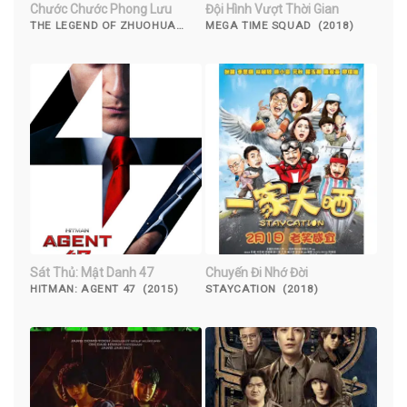
Chước Chước Phong Lưu
Đội Hình Vượt Thời Gian
THE LEGEND OF ZHUOHUA
MEGA TIME SQUAD (2018)
(2023)
Sát Thủ: Mật Danh 47
Chuyến Đi Nhớ Đời
HITMAN: AGENT 47 (2015)
STAYCATION (2018)