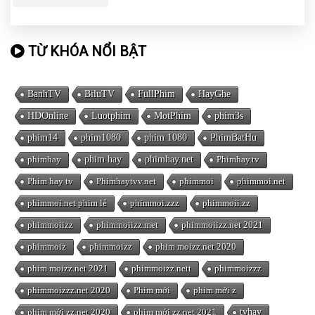
TỪ KHÓA NỔI BẬT
BanhTV
BiluTV
FullPhim
HayGhe
HDOnline
Luotphim
MotPhim
phim3s
phim14
phim1080
phim 1080
PhimBatHu
phimhay
phim hay
phimhay.net
Phimhay.tv
Phim hay tv
Phimhaytvv.net
phimmoi
phimmoi.net
phimmoi.net phim lẻ
phimmoi.zzz
phimmoii.zz
phimmoiizz
phimmoiizz.met
phimmoiizz.net 2021
phimmoiz
phimmoizz
phim moizz.net 2020
phim moizz.net 2021
phimmoizz.nett
phimmoizzz
phimmoizzz.net 2020
Phim mới
phim mới z
phim mới zz.net 2020
phim mới zz.net 2021
tvhay