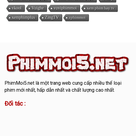
vkool
Vuighe
vuviphimmoi
xem phim hay tv
xemphimplus
ZingTV
zphimmoi
PhimMoi5.net
là một trang web cung cấp nhiều thể loại
phim mới nhất, hấp dẫn nhất và chất lượng cao nhất.
Đối tác :