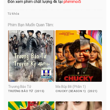
Đón xem phim chất lượng 4k tại
phimmoi5
Từ khóa
Phim Bạn Muốn Quan Tâm:
Trương Bảo Tử
Ma Búp Bê (Phần 1)
TRƯƠNG BẢO TỬ (2015)
CHUCKY (SEASON 1) (2021)