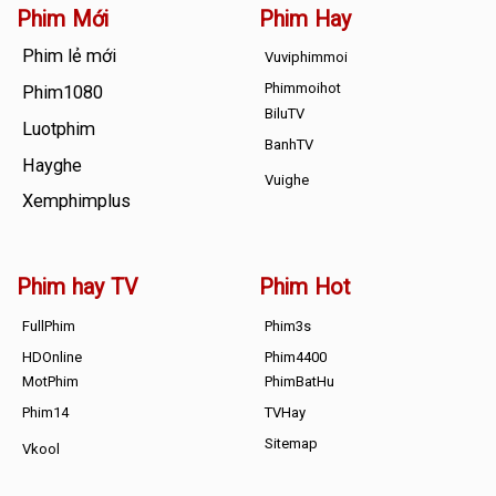
Phim Mới
Phim Hay
Phim lẻ mới
Vuviphimmoi
Phimmoihot
Phim1080
BiluTV
Luotphim
BanhTV
Hayghe
Vuighe
Xemphimplus
Phim hay TV
Phim Hot
FullPhim
Phim3s
HDOnline
Phim4400
MotPhim
PhimBatHu
Phim14
TVHay
Sitemap
Vkool