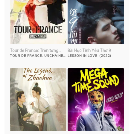
Tour de France: Trên từng
Bài Học Tình Yêu Thứ 9
dặm đường
TOUR DE FRANCE: UNCHAINED
LESSON IN LOVE (2022)
(2023)