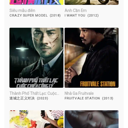
Siêu mẫu điên
Anh Cần Em
CRAZY SUPER MODEL (2018)
I WANT YOU (2012)
Thành Phố Thất Lạc: Cuộc
Nhà Ga Fruitvale
Chiến Công Lý
迷城之正义对决 (2023)
FRUITVALE STATION (2013)