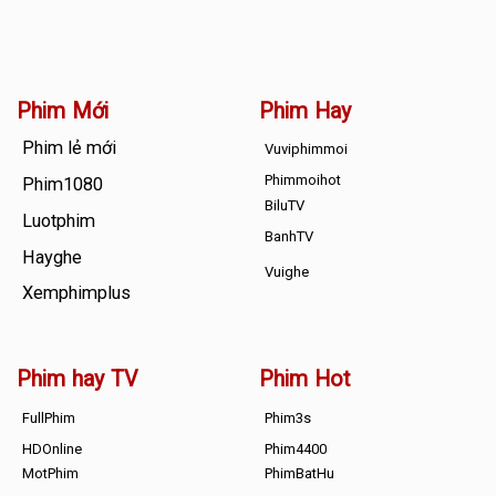
Phim Mới
Phim Hay
Phim lẻ mới
Vuviphimmoi
Phimmoihot
Phim1080
BiluTV
Luotphim
BanhTV
Hayghe
Vuighe
Xemphimplus
Phim hay TV
Phim Hot
FullPhim
Phim3s
HDOnline
Phim4400
MotPhim
PhimBatHu