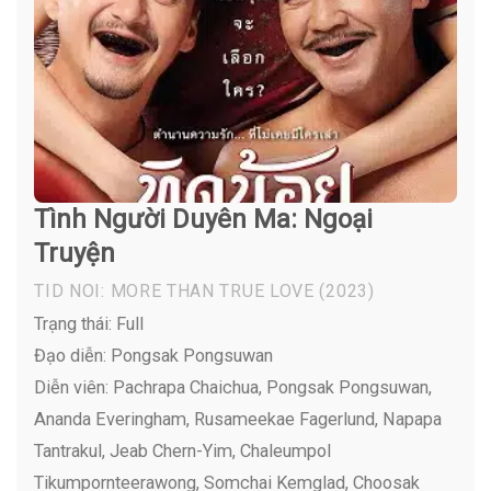
Tình Người Duyên Ma: Ngoại
Truyện
TID NOI: MORE THAN TRUE LOVE
(2023)
Trạng thái: Full
Đạo diễn: Pongsak Pongsuwan
Diễn viên:
Pachrapa Chaichua, Pongsak Pongsuwan,
Ananda Everingham, Rusameekae Fagerlund, Napapa
Tantrakul, Jeab Chern-Yim, Chaleumpol
Tikumpornteerawong, Somchai Kemglad, Choosak