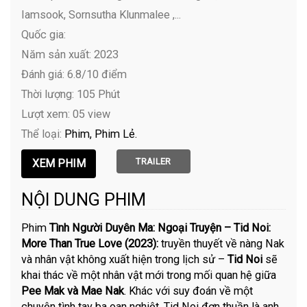
Iamsook, Sornsutha Klunmalee ,...
Quốc gia:
Năm sản xuất: 2023
Đánh giá: 6.8/10 điểm
Thời lượng: 105 Phút
Lượt xem: 05 view
Thể loại:
Phim
Phim Lẻ
TRAILER
NỘI DUNG PHIM
Phim
Tình Người Duyên Ma: Ngoại Truyện – Tid Noi:
More Than True Love (2023):
truyền thuyết về nàng Nak
và nhân vật không xuất hiện trong lịch sử –
Tid Noi
sẽ
khai thác về một nhân vật mới trong mối quan hệ giữa
Pee Mak và Mae Nak
. Khác với suy đoán về một
chuyện tình tay ba oan nghiệt, Tid Noi đơn thuần là anh