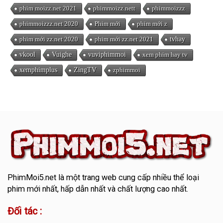
phim moizz.net 2021
phimmoizz.nett
phimmoizzz
phimmoizzz.net 2020
Phim mới
phim mới z
phim mới zz.net 2020
phim mới zz.net 2021
tvhay
vkool
Vuighe
vuviphimmoi
xem phim hay tv
xemphimplus
ZingTV
zphimmoi
PhimMoi5.net
là một trang web cung cấp nhiều thể loại
phim mới nhất, hấp dẫn nhất và chất lượng cao nhất.
Đối tác :