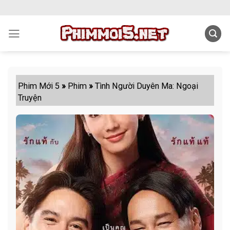
Skip
to
content
Phim Mới 5
»
Phim
»
Tình Người Duyên Ma: Ngoại
Truyện