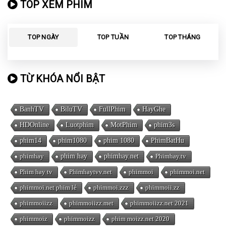
TOP XEM PHIM
TOP NGÀY
TOP TUẦN
TOP THÁNG
TỪ KHÓA NỔI BẬT
BanhTV
BiluTV
FullPhim
HayGhe
HDOnline
Luotphim
MotPhim
phim3s
phim14
phim1080
phim 1080
PhimBatHu
phimhay
phim hay
phimhay.net
Phimhay.tv
Phim hay tv
Phimhaytvv.net
phimmoi
phimmoi.net
phimmoi.net phim lẻ
phimmoi.zzz
phimmoii.zz
phimmoiizz
phimmoiizz.met
phimmoiizz.net 2021
phimmoiz
phimmoizz
phim moizz.net 2020