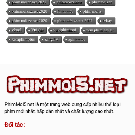
phim moizz.net 2021
phimmoizz.nett
phimmoizzz
phimmoizzz.net 2020
Phim mới
phim mới z
phim mới zz.net 2020
phim mới zz.net 2021
tvhay
vkool
Vuighe
vuviphimmoi
xem phim hay tv
xemphimplus
ZingTV
zphimmoi
PhimMoi5.net
là một trang web cung cấp nhiều thể loại
phim mới nhất, hấp dẫn nhất và chất lượng cao nhất.
Đối tác :