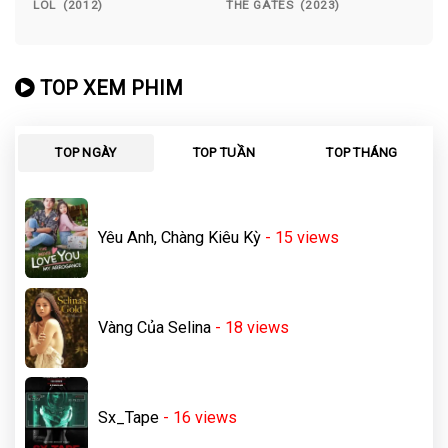
LOL (2012)
THE GATES (2023)
TOP XEM PHIM
TOP NGÀY
TOP TUẦN
TOP THÁNG
Yêu Anh, Chàng Kiêu Kỳ
- 15
views
Vàng Của Selina
- 18
views
Sx_Tape
- 16
views