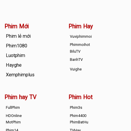
Phim Mới
Phim Hay
Phim lẻ mới
Vuviphimmoi
Phimmoihot
Phim1080
BiluTV
Luotphim
BanhTV
Hayghe
Vuighe
Xemphimplus
Phim hay TV
Phim Hot
FullPhim
Phim3s
HDOnline
Phim4400
MotPhim
PhimBatHu
Phim14
TVHay