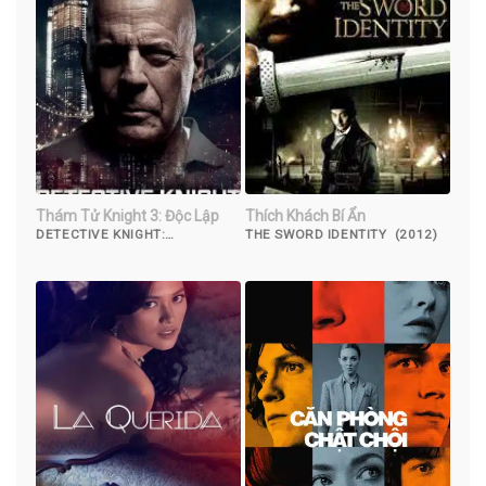
Thám Tử Knight 3: Độc Lập
Thích Khách Bí Ẩn
DETECTIVE KNIGHT:
THE SWORD IDENTITY (2012)
INDEPENDENCE (2023)