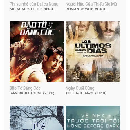
Phi vụ nhỏ của Đại ca Nunu
Người Hầu Của Thiếu Gia Mù
BIG NUNU'S LITTLE HEIST
ROMANCE WITH BLIND
(2023)
MASTER (2023)
Bão Tố Băng Cốc
Ngày Cuối Cùng
BANGKOK STORM (2023)
THE LAST DAYS (2013)