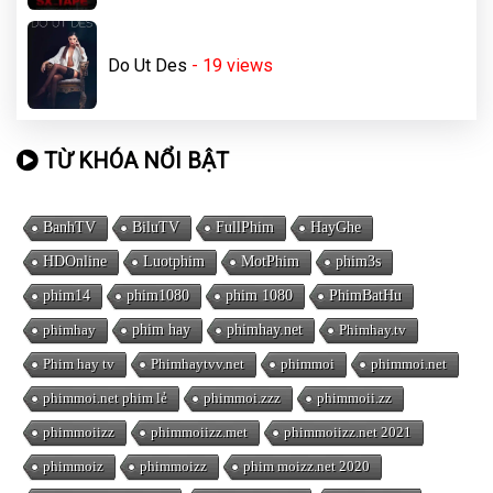
Do Ut Des
- 19
views
TỪ KHÓA NỔI BẬT
BanhTV
BiluTV
FullPhim
HayGhe
HDOnline
Luotphim
MotPhim
phim3s
phim14
phim1080
phim 1080
PhimBatHu
phimhay
phim hay
phimhay.net
Phimhay.tv
Phim hay tv
Phimhaytvv.net
phimmoi
phimmoi.net
phimmoi.net phim lẻ
phimmoi.zzz
phimmoii.zz
phimmoiizz
phimmoiizz.met
phimmoiizz.net 2021
phimmoiz
phimmoizz
phim moizz.net 2020