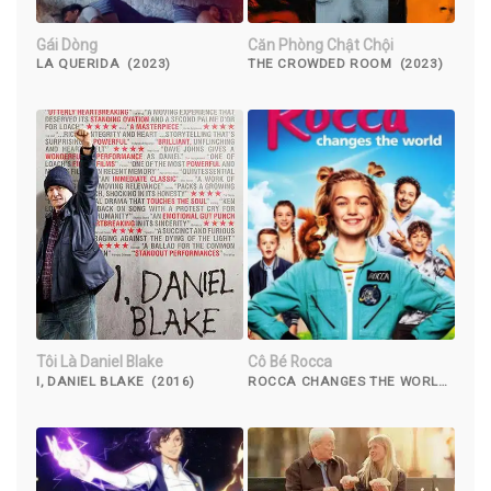
Gái Dòng
Căn Phòng Chật Chội
LA QUERIDA (2023)
THE CROWDED ROOM (2023)
Tôi Là Daniel Blake
Cô Bé Rocca
I, DANIEL BLAKE (2016)
ROCCA CHANGES THE WORLD
(2019)