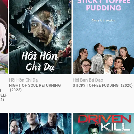
Hồi Hồn Chi Dạ
Hội Bạn Bá Đạo
NIGHT OF SOUL RETURNING
STICKY TOFFEE PUDDING (2020)
(2023)
U
SELF
2)