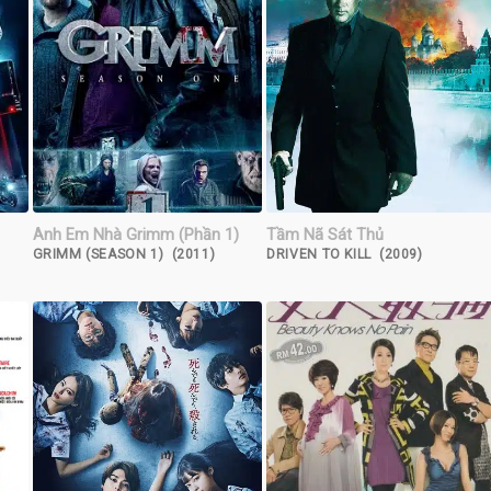
Anh Em Nhà Grimm (Phần 1)
Tầm Nã Sát Thủ
GRIMM (SEASON 1) (2011)
DRIVEN TO KILL (2009)