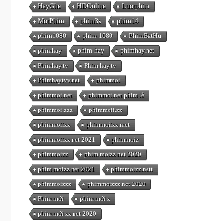
HayGhe
HDOnline
Luotphim
MotPhim
phim3s
phim14
phim1080
phim 1080
PhimBatHu
phimhay
phim hay
phimhay.net
Phimhay.tv
Phim hay tv
Phimhaytvv.net
phimmoi
phimmoi.net
phimmoi.net phim lẻ
phimmoi.zzz
phimmoii.zz
phimmoiizz
phimmoiizz.met
phimmoiizz.net 2021
phimmoiz
phimmoizz
phim moizz.net 2020
phim moizz.net 2021
phimmoizz.nett
phimmoizzz
phimmoizzz.net 2020
Phim mới
phim mới z
phim mới zz.net 2020