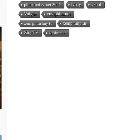
phim mới zz.net 2021
tvhay
vkool
Vuighe
vuviphimmoi
xem phim hay tv
xemphimplus
ZingTV
zphimmoi