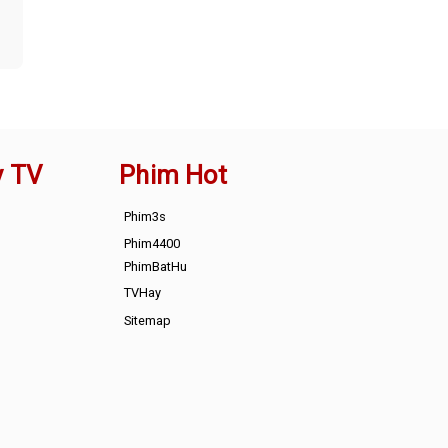
y TV
Phim Hot
Phim3s
Phim4400
PhimBatHu
TVHay
Sitemap