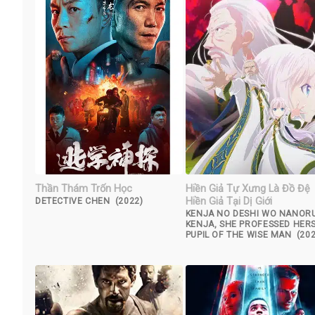
Thần Thám Trốn Học
Hiền Giả Tự Xưng Là Đồ Đệ
Hiền Giả Tại Dị Giới
DETECTIVE CHEN (2022)
KENJA NO DESHI WO NANOR
KENJA, SHE PROFESSED HER
PUPIL OF THE WISE MAN (202