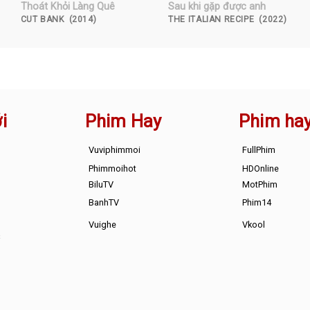
Thoát Khỏi Làng Quê
Sau khi gặp được anh
CUT BANK (2014)
THE ITALIAN RECIPE (2022)
i
Phim Hay
Phim ha
Vuviphimmoi
FullPhim
Phimmoihot
HDOnline
BiluTV
MotPhim
BanhTV
Phim14
Vuighe
Vkool
s