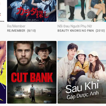
Re/Member
Nỗi Đau Người Phụ Nữ
RE/MEMBER (8/10)
BEAUTY KNOWS NO PAIN (2010)