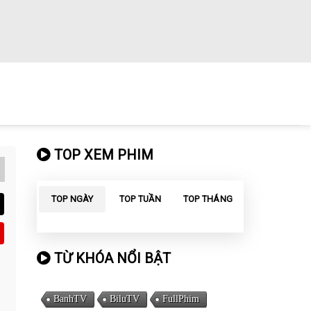
TOP XEM PHIM
TOP NGÀY
TOP TUẦN
TOP THÁNG
TỪ KHÓA NỔI BẬT
BanhTV
BiluTV
FullPhim