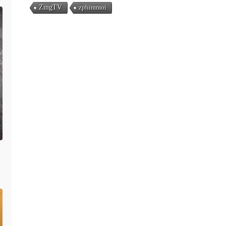
ZingTV
zphimmoi