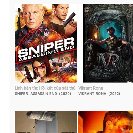
Lính bắn tỉa: Hồi kết của sát thủ
Vikrant Rona
SNIPER: ASSASSIN END (2020)
VIKRANT RONA (2022)