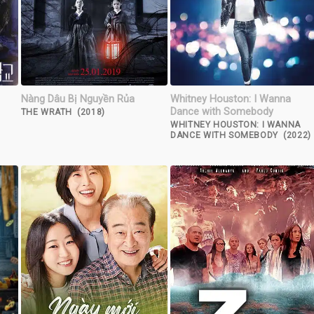
Nàng Dâu Bị Nguyền Rủa
Whitney Houston: I Wanna
Dance with Somebody
THE WRATH (2018)
WHITNEY HOUSTON: I WANNA
DANCE WITH SOMEBODY (2022)