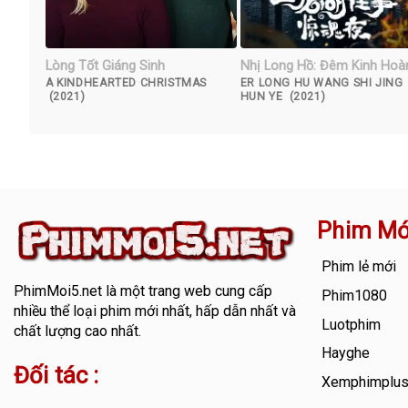
Lòng Tốt Giáng Sinh
Nhị Long Hồ: Đêm Kinh Hoà
A KINDHEARTED CHRISTMAS
ER LONG HU WANG SHI JING
(2021)
HUN YE (2021)
Phim Mớ
Phim lẻ mới
PhimMoi5.net
là một trang web cung cấp
Phim1080
nhiều thể loại phim mới nhất, hấp dẫn nhất và
Luotphim
chất lượng cao nhất.
Hayghe
Đối tác :
Xemphimplu