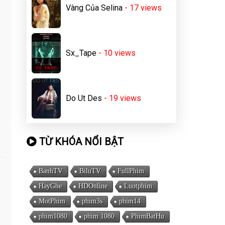
Vàng Của Selina
- 17
views
Sx_Tape
- 10
views
Do Ut Des
- 19
views
TỪ KHÓA NỔI BẬT
BanhTV
BiluTV
FullPhim
HayGhe
HDOnline
Luotphim
MotPhim
phim3s
phim14
phim1080
phim 1080
PhimBatHu