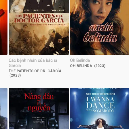
Các bệnh nhân của bác sĩ
Oh Belinda
García
OH BELINDA (2023)
THE PATIENTS OF DR. GARCÍA
(2023)