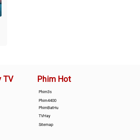
y TV
Phim Hot
Phim3s
Phim4400
PhimBatHu
TVHay
Sitemap