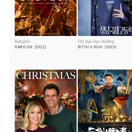
Babylon
Chị Đại Học Đường
BABYLON (2022)
BITCH X RICH (2023)