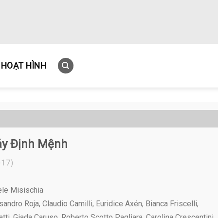
HOẠT HÌNH
y Định Mệnh
17)
ele Misischia
andro Roja, Claudio Camilli, Euridice Axén, Bianca Friscelli,
ti, Giada Caruso, Roberto Scotto Pagliara, Carolina Crescentini,