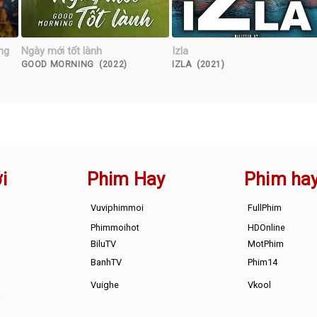
ng
Ngày mới tốt lành
Izla
GOOD MORNING (2022)
IZLA (2021)
i
Phim Hay
Phim ha
Vuviphimmoi
FullPhim
Phimmoihot
HDOnline
BiluTV
MotPhim
BanhTV
Phim14
Vuighe
Vkool
s