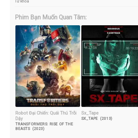
Từ khóa
Phim Bạn Muốn Quan Tâm:
Robot Đại Chiến: Quái Thú Trỗi
Sx_Tape
Dậy
SX_TAPE (2013)
TRANSFORMERS: RISE OF THE
BEASTS (2023)