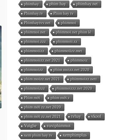
phimhay
phim hay
phimhay.net
Phimhay.tv
Phim hay tv
Phimhaytvv.net
phimmoi
phimmoi.net
phimmoi.net phim lẻ
phimmoi.zzz
phimmoii.zz
phimmoiizz
phimmoiizz.met
phimmoiizz.net 2021
phimmoiz
phimmoizz
phim moizz.net 2020
phim moizz.net 2021
phimmoizz.nett
phimmoizzz
phimmoizzz.net 2020
Phim mới
phim mới z
phim mới zz.net 2020
phim mới zz.net 2021
tvhay
vkool
Vuighe
vuviphimmoi
xem phim hay tv
xemphimplus