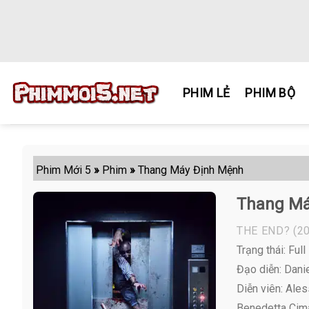
Skip
to
content
PHIM LẺ
PHIM BỘ
Phim Mới 5
»
Phim
»
Thang Máy Định Mệnh
Thang Má
THE END?
(20
Trạng thái: Full
Đạo diễn: Dani
Diễn viên:
Aless
Benedetta Cimat