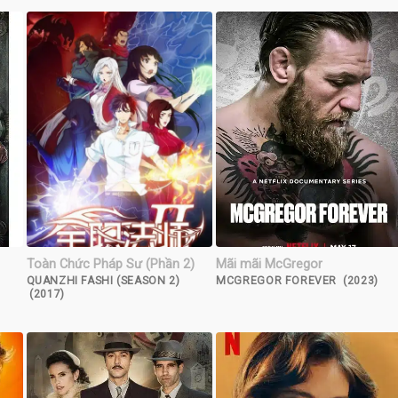
Toàn Chức Pháp Sư (Phần 2)
Mãi mãi McGregor
QUANZHI FASHI (SEASON 2)
MCGREGOR FOREVER (2023)
(2017)