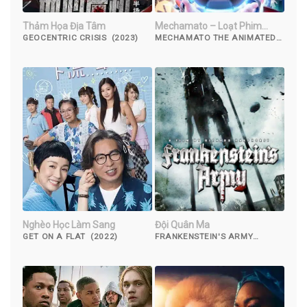
Thảm Họa Địa Tâm
Mechamato – Loạt Phim
Hoạt Hình
GEOCENTRIC CRISIS (2023)
MECHAMATO THE ANIMATED
SERIES (2021)
Nghèo Học Làm Sang
Đội Quân Ma
GET ON A FLAT (2022)
FRANKENSTEIN'S ARMY
(2013)