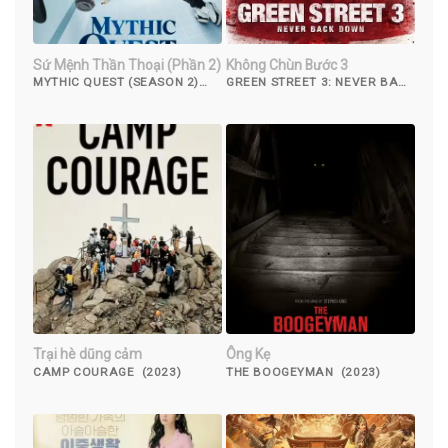
Sứ Mệnh Thần Thoại (Phần 2)
Không Chùn Bước 3
MYTHIC QUEST (SEASON 2)
GREEN STREET 3: NEVER BACK
(2021)
DOWN (2013)
Trại hè dũng cảm
Ông Kẹ
CAMP COURAGE (2023)
THE BOOGEYMAN (2023)