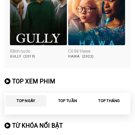
Rãnh nước
Cô Bé Hawa
GULLY (2019)
HAWA (2022)
TOP XEM PHIM
TOP NGÀY
TOP TUẦN
TOP THÁNG
TỪ KHÓA NỔI BẬT