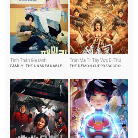
Tình Thân Gia Đình
Trấn Ma Ti: Tây Vực Dị Thú
FAMILY: THE UNBREAKABLE
THE DEMON SUPPRESSORS:
BOND (2023)
WEST BARBARIAN BEAST
(2021)