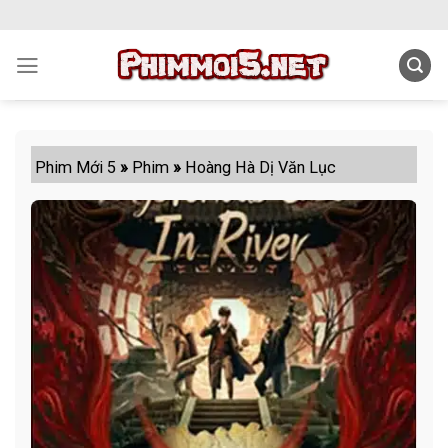
Skip
to
content
Phim Mới 5
»
Phim
»
Hoàng Hà Dị Văn Lục