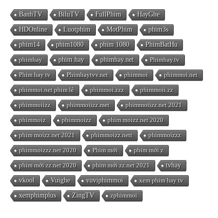
BanhTV
BiluTV
FullPhim
HayGhe
HDOnline
Luotphim
MotPhim
phim3s
phim14
phim1080
phim 1080
PhimBatHu
phimhay
phim hay
phimhay.net
Phimhay.tv
Phim hay tv
Phimhaytvv.net
phimmoi
phimmoi.net
phimmoi.net phim lẻ
phimmoi.zzz
phimmoii.zz
phimmoiizz
phimmoiizz.met
phimmoiizz.net 2021
phimmoiz
phimmoizz
phim moizz.net 2020
phim moizz.net 2021
phimmoizz.nett
phimmoizzz
phimmoizzz.net 2020
Phim mới
phim mới z
phim mới zz.net 2020
phim mới zz.net 2021
tvhay
vkool
Vuighe
vuviphimmoi
xem phim hay tv
xemphimplus
ZingTV
zphimmoi