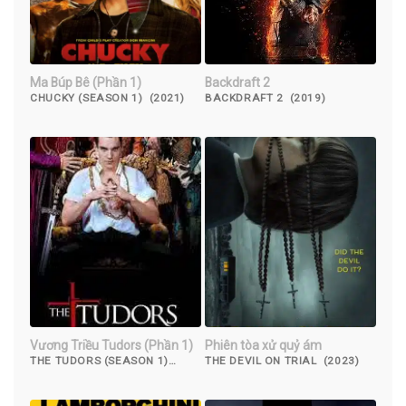
Ma Búp Bê (Phần 1)
Backdraft 2
CHUCKY (SEASON 1) (2021)
BACKDRAFT 2 (2019)
Vương Triều Tudors (Phần 1)
Phiên tòa xử quỷ ám
THE TUDORS (SEASON 1)
THE DEVIL ON TRIAL (2023)
(2007)