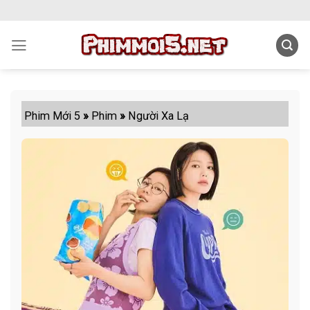
Skip
to
content
Phim Mới 5
»
Phim
»
Người Xa Lạ