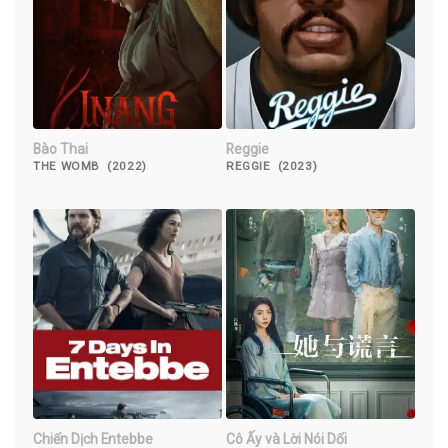
Bào Thai
Reggie
THE WOMB (2022)
REGGIE (2023)
Chiến Dịch Entebbe
Cô Ấy và Lời Nói Dối