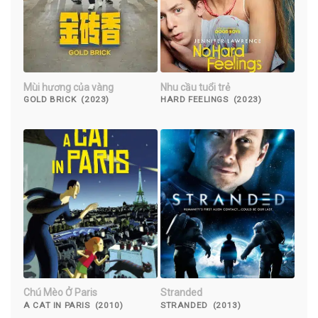
Mùi hương của vàng
Nhu cầu tuổi trẻ
GOLD BRICK (2023)
HARD FEELINGS (2023)
Chú Mèo Ở Paris
Stranded
A CAT IN PARIS (2010)
STRANDED (2013)