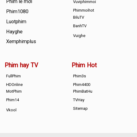
Phim lẻ mới
Vuviphimmoi
Phimmoihot
Phim1080
BiluTV
Luotphim
BanhTV
Hayghe
Vuighe
Xemphimplus
Phim hay TV
Phim Hot
FullPhim
Phim3s
HDOnline
Phim4400
MotPhim
PhimBatHu
Phim14
TVHay
Sitemap
Vkool