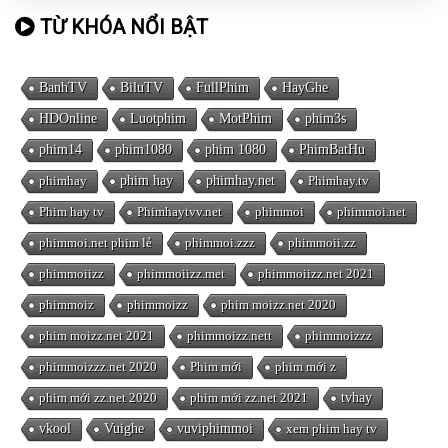
TỪ KHÓA NỔI BẬT
BanhTV
BiluTV
FullPhim
HayGhe
HDOnline
Luotphim
MotPhim
phim3s
phim14
phim1080
phim 1080
PhimBatHu
phimhay
phim hay
phimhay.net
Phimhay.tv
Phim hay tv
Phimhaytvv.net
phimmoi
phimmoi.net
phimmoi.net phim lẻ
phimmoi.zzz
phimmoii.zz
phimmoiizz
phimmoiizz.met
phimmoiizz.net 2021
phimmoiz
phimmoizz
phim moizz.net 2020
phim moizz.net 2021
phimmoizz.nett
phimmoizzz
phimmoizzz.net 2020
Phim mới
phim mới z
phim mới zz.net 2020
phim mới zz.net 2021
tvhay
vkool
Vuighe
vuviphimmoi
xem phim hay tv