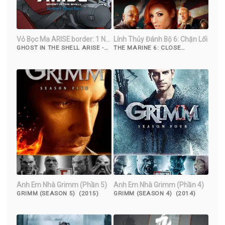
Vỏ Bọc Ma ARISE border: 1 Nỗi
Lính Thủy Đánh Bộ 6: Chặn Lối
Đau Ma
GHOST IN THE SHELL ARISE -
THE MARINE 6: CLOSE
BORDER 1: GHOST PAIN
QUARTERS (2018)
(2013)
Anh Em Nhà Grimm (Phần 5)
Anh Em Nhà Grimm (Phần 4)
GRIMM (SEASON 5) (2015)
GRIMM (SEASON 4) (2014)