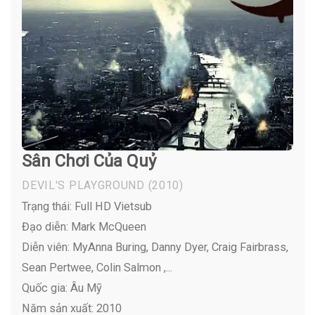
Sân Chơi Của Quỷ
DEVIL'S PLAYGROUND
(2010)
Trạng thái: Full HD Vietsub
Đạo diễn: Mark McQueen
Diễn viên:
MyAnna Buring, Danny Dyer, Craig Fairbrass,
Sean Pertwee, Colin Salmon ,...
Quốc gia: Âu Mỹ
Năm sản xuất: 2010