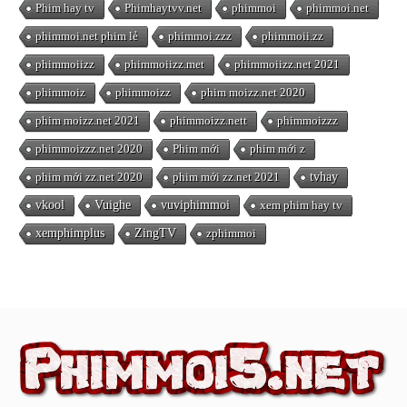
Phim hay tv
Phimhaytvv.net
phimmoi
phimmoi.net
phimmoi.net phim lẻ
phimmoi.zzz
phimmoii.zz
phimmoiizz
phimmoiizz.met
phimmoiizz.net 2021
phimmoiz
phimmoizz
phim moizz.net 2020
phim moizz.net 2021
phimmoizz.nett
phimmoizzz
phimmoizzz.net 2020
Phim mới
phim mới z
phim mới zz.net 2020
phim mới zz.net 2021
tvhay
vkool
Vuighe
vuviphimmoi
xem phim hay tv
xemphimplus
ZingTV
zphimmoi