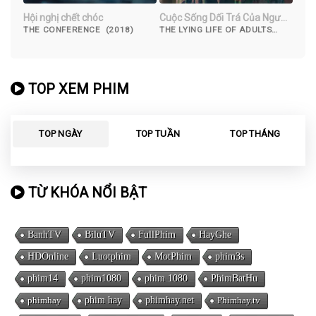
Hội nghị chết chóc
Cuộc Sống Dối Trá Của Người
Lớn
THE CONFERENCE (2018)
THE LYING LIFE OF ADULTS
(2022)
TOP XEM PHIM
TOP NGÀY
TOP TUẦN
TOP THÁNG
TỪ KHÓA NỔI BẬT
BanhTV
BiluTV
FullPhim
HayGhe
HDOnline
Luotphim
MotPhim
phim3s
phim14
phim1080
phim 1080
PhimBatHu
phimhay
phim hay
phimhay.net
Phimhay.tv