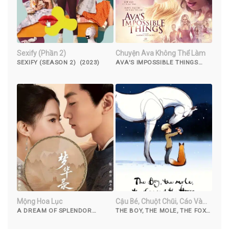
Sexify (Phần 2)
Chuyện Ava Không Thể Làm
SEXIFY (SEASON 2) (2023)
AVA'S IMPOSSIBLE THINGS
(2016)
Mộng Hoa Lục
Cậu Bé, Chuột Chũi, Cáo Và
Ngựa
A DREAM OF SPLENDOR
THE BOY, THE MOLE, THE FOX
(2022)
AND THE HORSE (2022)