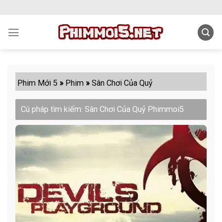
Skip
to
content
Phim Mới 5
»
Phim
»
Sân Chơi Của Quỷ
Cú pháp tìm kiếm: Sân Chơi Của Quỷ Phimmoi5