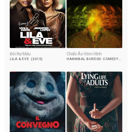
Đòi Nợ Máu
Chiếc Áo Hóm Hỉnh
LILA & EVE (2015)
HANNIBAL BURESS: COMEDY
CAMISADO (2016)