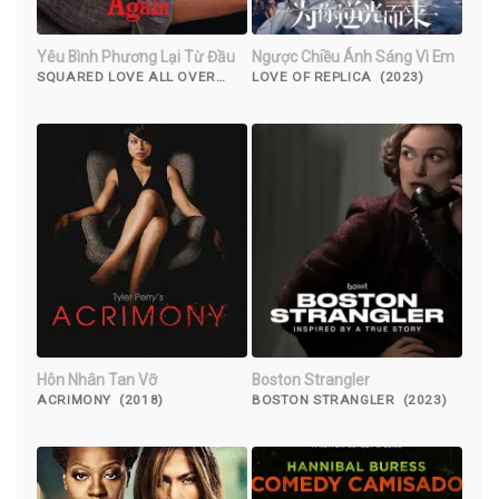
Yêu Bình Phương Lại Từ Đầu
Ngược Chiều Ánh Sáng Vì Em
SQUARED LOVE ALL OVER
LOVE OF REPLICA (2023)
AGAIN (2023)
Hôn Nhân Tan Vỡ
Boston Strangler
ACRIMONY (2018)
BOSTON STRANGLER (2023)