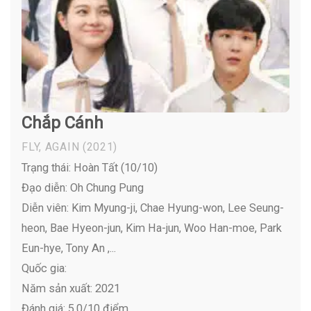
Chắp Cánh
FLY, AGAIN
(2021)
Trạng thái: Hoàn Tất (10/10)
Đạo diễn: Oh Chung Pung
Diễn viên:
Kim Myung-ji, Chae Hyung-won, Lee Seung-
heon, Bae Hyeon-jun, Kim Ha-jun, Woo Han-moe, Park
Eun-hye, Tony An ,...
Quốc gia:
Năm sản xuất: 2021
Đánh giá: 5.0/10 điểm