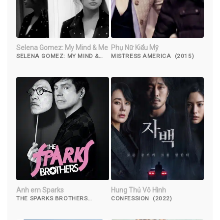
Selena Gomez: My Mind & Me
Phụ Nữ Kiểu Mỹ
SELENA GOMEZ: MY MIND &
MISTRESS AMERICA (2015)
ME (2022)
Anh em Sparks
Hung Thủ Vô Hình
THE SPARKS BROTHERS
CONFESSION (2022)
(2021)