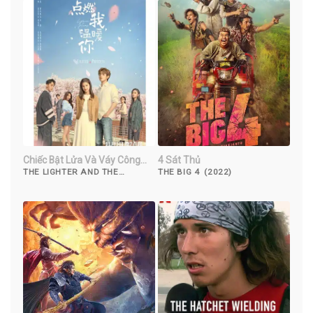
Chiếc Bật Lửa Và Váy Công
4 Sát Thủ
Chúa
THE LIGHTER AND THE
THE BIG 4 (2022)
PRINCESS' GOWN (2022)