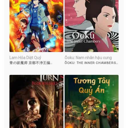
Lam Hỏa Diệt Quỷ
Ōoku: Nam nhân hậu cung
青の祓魔师 京都不浄王编
ŌOKU: THE INNER CHAMBERS
(2017)
(2023)