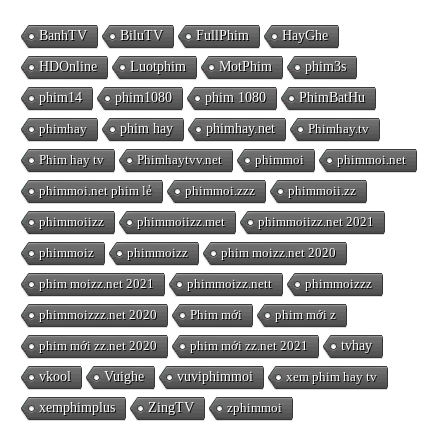
BanhTV
BiluTV
FullPhim
HayGhe
HDOnline
Luotphim
MotPhim
phim3s
phim14
phim1080
phim 1080
PhimBatHu
phimhay
phim hay
phimhay.net
Phimhay.tv
Phim hay tv
Phimhaytvv.net
phimmoi
phimmoi.net
phimmoi.net phim lẻ
phimmoi.zzz
phimmoii.zz
phimmoiizz
phimmoiizz.met
phimmoiizz.net 2021
phimmoiz
phimmoizz
phim moizz.net 2020
phim moizz.net 2021
phimmoizz.nett
phimmoizzz
phimmoizzz.net 2020
Phim mới
phim mới z
phim mới zz.net 2020
phim mới zz.net 2021
tvhay
vkool
Vuighe
vuviphimmoi
xem phim hay tv
xemphimplus
ZingTV
zphimmoi