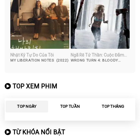
Nhật Ký Tự Do Của Tôi
Ngã Rẽ Tử Thần: Cuộc Đẫm
Máu Bắt Đầu
MY LIBERATION NOTES (2022)
WRONG TURN 4: BLOODY
BEGINNINGS (2011)
TOP XEM PHIM
TOP NGÀY
TOP TUẦN
TOP THÁNG
TỪ KHÓA NỔI BẬT