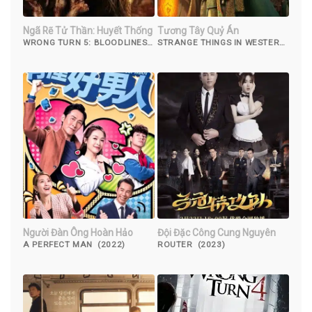
Ngã Rẽ Tử Thần: Huyết Thống
Tương Tây Quỷ Án
WRONG TURN 5: BLOODLINES
STRANGE THINGS IN WESTERN
(2012)
HUNAN (2023)
Người Đàn Ông Hoàn Hảo
Đội Đặc Công Cung Nguyên
A PERFECT MAN (2022)
ROUTER (2023)