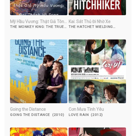
Mỹ Hầu Vương: Thật Giả Tôn
Kai: Sát Thủ Đi Nhờ Xe
Ngộ Không
THE MONKEY KING: THE TRUE
THE HATCHET WIELDING
SUN WUKONG (2019)
HITCHHIKER (2023)
Going the Distance
Cơn Mưa Tình Yêu
GOING THE DISTANCE (2010)
LOVE RAIN (2012)