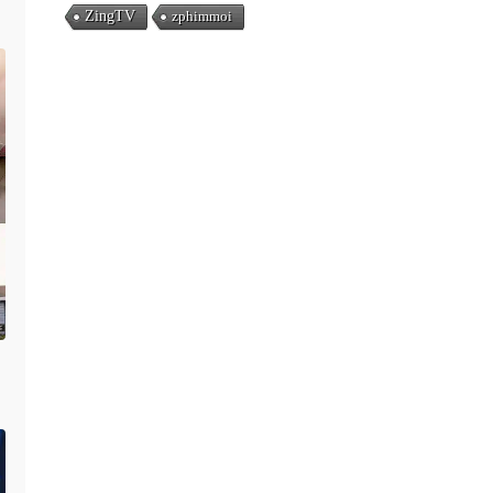
ZingTV
zphimmoi