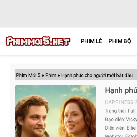
Skip
to
content
PHIM LẺ
PHIM BỘ
Phim Mới 5
»
Phim
»
Hạnh phúc cho người mới bắt đầu
Hạnh phú
HAPPINESS 
Trạng thái: Full
Đạo diễn: Vick
Diễn viên:
Ellie
Webster, Esteba