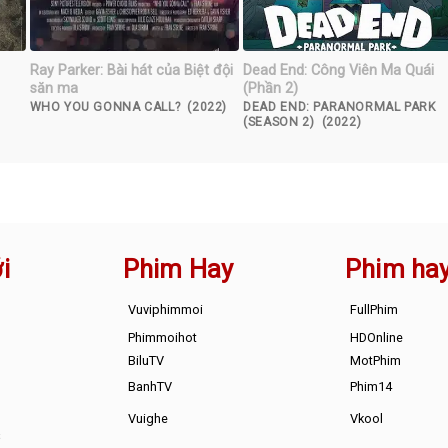
Ray Parker: Bài hát của Biệt đội
Dead End: Công Viên Ma Quái
săn ma
(Phần 2)
WHO YOU GONNA CALL? (2022)
DEAD END: PARANORMAL PARK
(SEASON 2) (2022)
i
Phim Hay
Phim ha
Vuviphimmoi
FullPhim
Phimmoihot
HDOnline
BiluTV
MotPhim
BanhTV
Phim14
Vuighe
Vkool
s