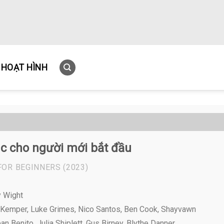
HOẠT HÌNH
c cho người mới bắt đầu
FOR BEGINNERS
(2023)
y Wight
 Kemper, Luke Grimes, Nico Santos, Ben Cook, Shayvawn
n Benito, Julia Shiplett, Gus Birney, Blythe Danner ,...