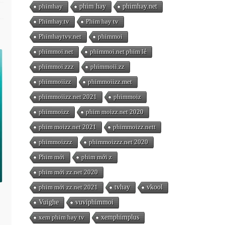
phimhay
phim hay
phimhay.net
Phimhay.tv
Phim hay tv
Phimhaytvv.net
phimmoi
phimmoi.net
phimmoi.net phim lẻ
phimmoi.zzz
phimmoii.zz
phimmoiizz
phimmoiizz.met
phimmoiizz.net 2021
phimmoiz
phimmoizz
phim moizz.net 2020
phim moizz.net 2021
phimmoizz.nett
phimmoizzz
phimmoizzz.net 2020
Phim mới
phim mới z
phim mới zz.net 2020
phim mới zz.net 2021
tvhay
vkool
Vuighe
vuviphimmoi
xem phim hay tv
xemphimplus