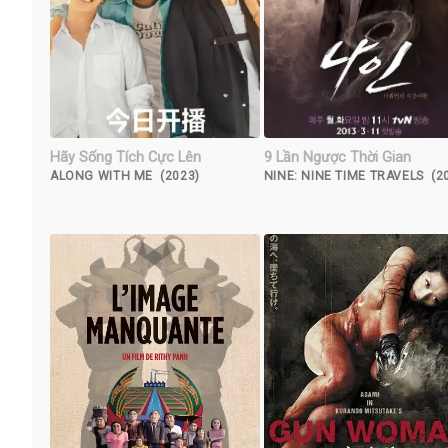
Hãy Sống Tích Cực Lên
9 Lần Ngược Thời Gian
ALONG WITH ME (2023)
NINE: NINE TIME TRAVELS (2