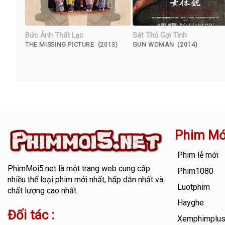
Bức Ảnh Thất Lạc
Sát Thủ Gợi Tình
THE MISSING PICTURE (2013)
GUN WOMAN (2014)
Phim Mớ
Phim lẻ mới
PhimMoi5.net
là một trang web cung cấp
Phim1080
nhiều thể loại phim mới nhất, hấp dẫn nhất và
Luotphim
chất lượng cao nhất.
Hayghe
Đối tác :
Xemphimplu