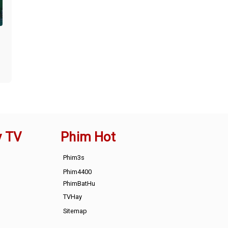
y TV
Phim Hot
Phim3s
Phim4400
PhimBatHu
TVHay
Sitemap