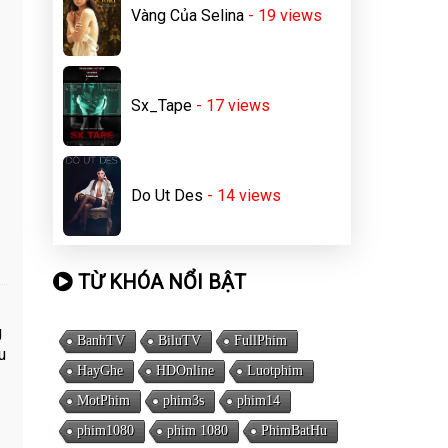
Vàng Của Selina
- 19
views
Sx_Tape
- 17
views
Do Ut Des
- 14
views
TỪ KHÓA NỔI BẬT
g
BanhTV
BiluTV
FullPhim
u
HayGhe
HDOnline
Luotphim
MotPhim
phim3s
phim14
phim1080
phim 1080
PhimBatHu