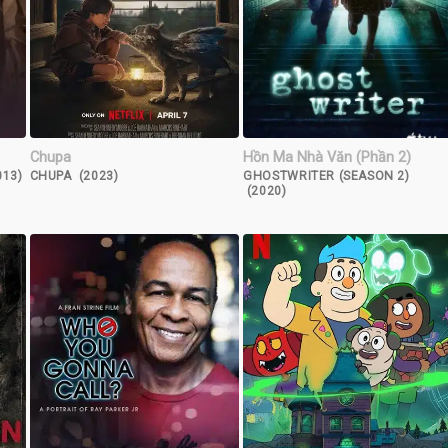
Chupa
Hồn Ma Nhà Văn (Phần 2)
013)
CHUPA (2023)
GHOSTWRITER (SEASON 2)
(2020)