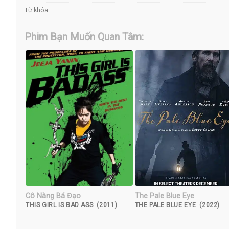
Từ khóa
Phim Bạn Muốn Quan Tâm:
Cô Nàng Bá Đạo
The Pale Blue Eye
THIS GIRL IS BAD ASS (2011)
THE PALE BLUE EYE (2022)