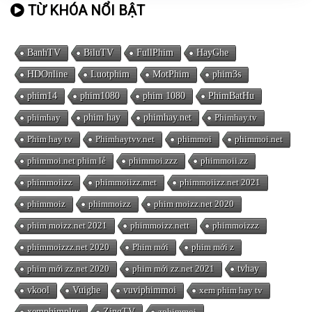
TỪ KHÓA NỔI BẬT
BanhTV
BiluTV
FullPhim
HayGhe
HDOnline
Luotphim
MotPhim
phim3s
phim14
phim1080
phim 1080
PhimBatHu
phimhay
phim hay
phimhay.net
Phimhay.tv
Phim hay tv
Phimhaytvv.net
phimmoi
phimmoi.net
phimmoi.net phim lẻ
phimmoi.zzz
phimmoii.zz
phimmoiizz
phimmoiizz.met
phimmoiizz.net 2021
phimmoiz
phimmoizz
phim moizz.net 2020
phim moizz.net 2021
phimmoizz.nett
phimmoizzz
phimmoizzz.net 2020
Phim mới
phim mới z
phim mới zz.net 2020
phim mới zz.net 2021
tvhay
vkool
Vuighe
vuviphimmoi
xem phim hay tv
xemphimplus
ZingTV
zphimmoi