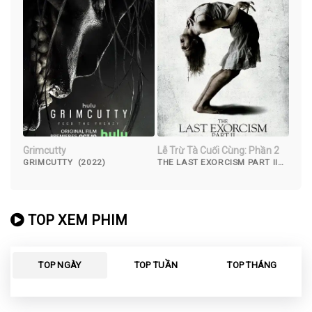
Grimcutty
Lễ Trừ Tà Cuối Cùng: Phần 2
GRIMCUTTY (2022)
THE LAST EXORCISM PART II
(2013)
TOP XEM PHIM
TOP NGÀY
TOP TUẦN
TOP THÁNG