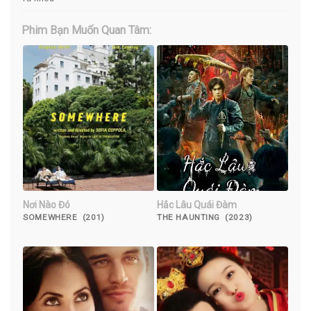
Phim Bạn Muốn Quan Tâm:
Nơi Nào Đó
Hắc Lâu Quái Đàm
SOMEWHERE (201)
THE HAUNTING (2023)