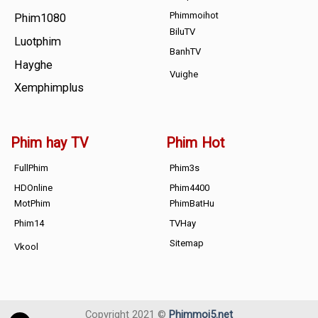
Phimmoihot
Phim1080
BiluTV
Luotphim
BanhTV
Hayghe
Vuighe
Xemphimplus
Phim hay TV
Phim Hot
FullPhim
Phim3s
HDOnline
Phim4400
MotPhim
PhimBatHu
Phim14
TVHay
Sitemap
Vkool
Copyright 2021 ©
Phimmoi5.net