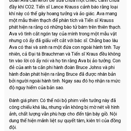
đoàn Ava Cameron để sửa chữa một chiếc cánh chứa
đầy khí CO2. Tiến sĩ Lance Krauss cảnh báo rằng loại
khí này có thể gây hoang tưởng và ảo giác. Ava mang
một mẫu thiên thạch để phân tích và Tiến sĩ Krauss
phát hiện ra rằng có những bào tử bám trên thiên thạch.
Ava vô tình cắt ngón tay của mình trong một mẫu vật
nhưng cô ấy đã giấu vết cắt với bác sĩ. Chẳng bao lâu
Ava có thai và sinh ra một đứa con ngoài hành tinh. Tuy
nhiên, cả Đại tá Brauchman và Tiến sĩ Kraus đều không
tin vào lời cô ấy nói và họ tin rằng Ava bị ảo tưởng. Con
đẻ của anh ta cắn phi hành đoàn Bruce Johns và phi
hành đoàn phát hiện ra rằng Bruce đã được nhân bản
bởi người ngoài hành tinh. Ngay sau đó họ nhận ra mức
độ nguy hiểm của bản sao.
Đánh giá phim: Có thể nói bộ phim viễn tưởng này đã
công chiếu khá lâu, nhưng vẫn không bị mờ nét về hình
ảnh, chất lượng vẫn phù hợp cho đến tận bây giồ. Nội
dung thể hiện mãnh liệt sự quyết tâm, kiên trì của đồng
đội.