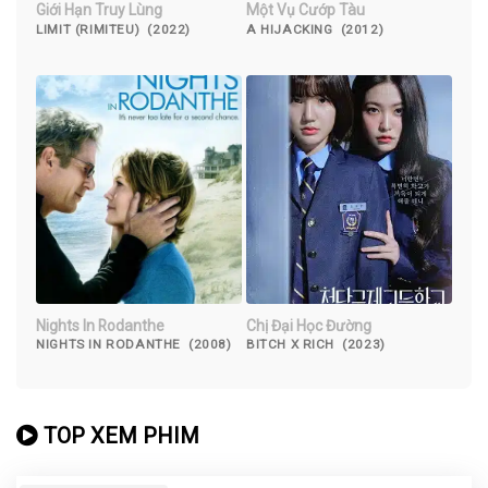
Giới Hạn Truy Lùng
Một Vụ Cướp Tàu
LIMIT (RIMITEU) (2022)
A HIJACKING (2012)
Nights In Rodanthe
Chị Đại Học Đường
NIGHTS IN RODANTHE (2008)
BITCH X RICH (2023)
TOP XEM PHIM