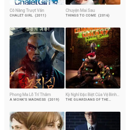
Cô Nàng Trượt Ván
Chuyện Mai Sau
CHALET GIRL (2011)
THINGS TO COME (2016)
Phong Ma Lỗ Trí Thâm
Kỳ Nghỉ Đặc Biệt Của Vệ Binh
Dải Ngân Hà
A MONK'S MADNESS (2019)
THE GUARDIANS OF THE
GALAXY HOLIDAY SPECIAL
(2022)