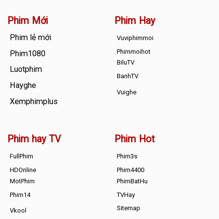
Phim Mới
Phim Hay
Phim lẻ mới
Vuviphimmoi
Phimmoihot
Phim1080
BiluTV
Luotphim
BanhTV
Hayghe
Vuighe
Xemphimplus
Phim hay TV
Phim Hot
FullPhim
Phim3s
HDOnline
Phim4400
MotPhim
PhimBatHu
Phim14
TVHay
Sitemap
Vkool