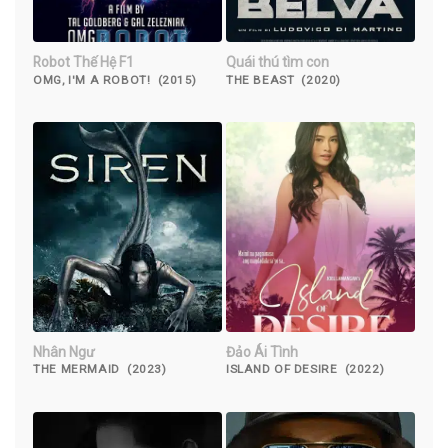
Robot Thế Hệ F1
Quái thú tìm con
OMG, I'M A ROBOT! (2015)
THE BEAST (2020)
Nhân Ngư
Đảo Ái Tình
THE MERMAID (2023)
ISLAND OF DESIRE (2022)