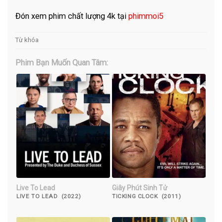
Đón xem phim chất lượng 4k tại
phimmoi5
Từ khóa
Phim Bạn Muốn Quan Tâm:
Live To Lead
Giây Phút Sinh Tử
LIVE TO LEAD (2022)
TICKING CLOCK (2011)