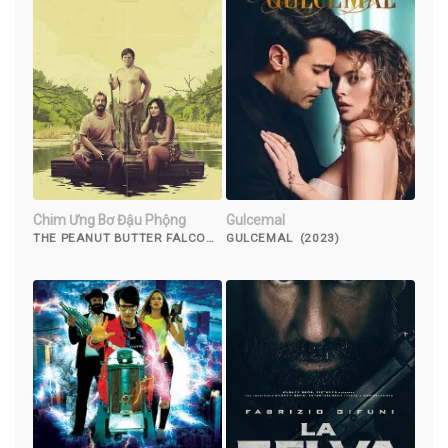
Chim Ưng Bơ Đậu Phộng
Gulcemal
THE PEANUT BUTTER FALCON
GULCEMAL (2023)
(2019)