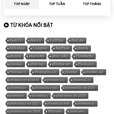
TOP NGÀY
TOP TUẦN
TOP THÁNG
TỪ KHÓA NỔI BẬT
BanhTV
BiluTV
FullPhim
HayGhe
HDOnline
Luotphim
MotPhim
phim3s
phim14
phim1080
phim 1080
PhimBatHu
phimhay
phim hay
phimhay.net
Phimhay.tv
Phim hay tv
Phimhaytvv.net
phimmoi
phimmoi.net
phimmoi.net phim lẻ
phimmoi.zzz
phimmoii.zz
phimmoiizz
phimmoiizz.met
phimmoiizz.net 2021
phimmoiz
phimmoizz
phim moizz.net 2020
phim moizz.net 2021
phimmoizz.nett
phimmoizzz
phimmoizzz.net 2020
Phim mới
phim mới z