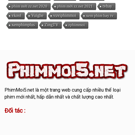
phim mới zz.net 2020
phim mới zz.net 2021
tvhay
vkool
Vuighe
vuviphimmoi
xem phim hay tv
xemphimplus
ZingTV
zphimmoi
PhimMoi5.net
là một trang web cung cấp nhiều thể loại
phim mới nhất, hấp dẫn nhất và chất lượng cao nhất.
Đối tác :