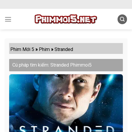
Skip
to
content
Phim Mới 5
»
Phim
»
Stranded
Cú pháp tìm kiếm: Stranded Phimmoi5