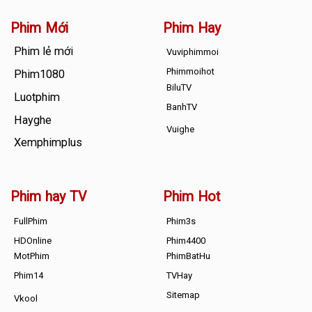
Phim Mới
Phim Hay
Phim lẻ mới
Vuviphimmoi
Phimmoihot
Phim1080
BiluTV
Luotphim
BanhTV
Hayghe
Vuighe
Xemphimplus
Phim hay TV
Phim Hot
FullPhim
Phim3s
HDOnline
Phim4400
MotPhim
PhimBatHu
Phim14
TVHay
Sitemap
Vkool