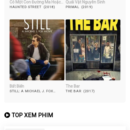
Có Một Con Đường Ma Hoặc
Quái Vật Nguyên Sinh
Tối Nay
HAUNTED STREET (2018)
PRIMAL (2019)
Bất Biến
The Bar
STILL: A MICHAEL J. FOX
THE BAR (2017)
MOVIE (2012)
TOP XEM PHIM