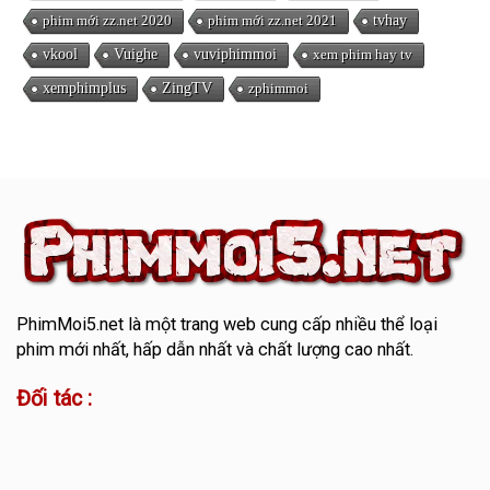
phim mới zz.net 2020
phim mới zz.net 2021
tvhay
vkool
Vuighe
vuviphimmoi
xem phim hay tv
xemphimplus
ZingTV
zphimmoi
PhimMoi5.net
là một trang web cung cấp nhiều thể loại
phim mới nhất, hấp dẫn nhất và chất lượng cao nhất.
Đối tác :