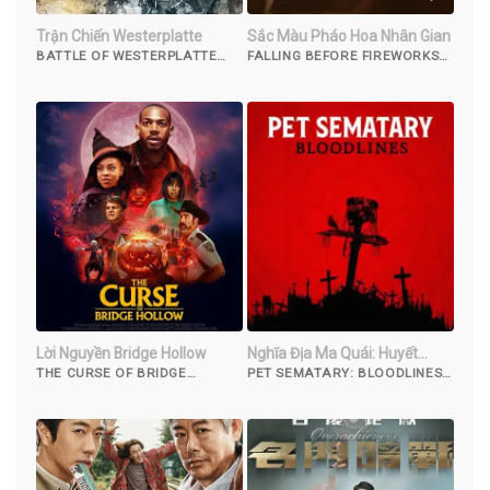
Trận Chiến Westerplatte
Sắc Màu Pháo Hoa Nhân Gian
BATTLE OF WESTERPLATTE
FALLING BEFORE FIREWORKS
(2013)
(2023)
Lời Nguyền Bridge Hollow
Nghĩa Địa Ma Quái: Huyết
Thống
THE CURSE OF BRIDGE
PET SEMATARY: BLOODLINES
HOLLOW (2022)
(2023)