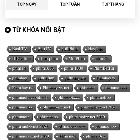
TOP NGÀY
TOP TUẦN
TOP THÁNG
TỪ KHÓA NỔI BẬT
BanhTV
BiluTV
FullPhim
HayGhe
HDOnline
Luotphim
MotPhim
phim3s
phim14
phim1080
phim 1080
PhimBatHu
phimhay
phim hay
phimhay.net
Phimhay.tv
Phim hay tv
Phimhaytvv.net
phimmoi
phimmoi.net
phimmoi.net phim lẻ
phimmoi.zzz
phimmoii.zz
phimmoiizz
phimmoiizz.met
phimmoiizz.net 2021
phimmoiz
phimmoizz
phim moizz.net 2020
phim moizz.net 2021
phimmoizz.nett
phimmoizzz
phimmoizzz.net 2020
Phim mới
phim mới z