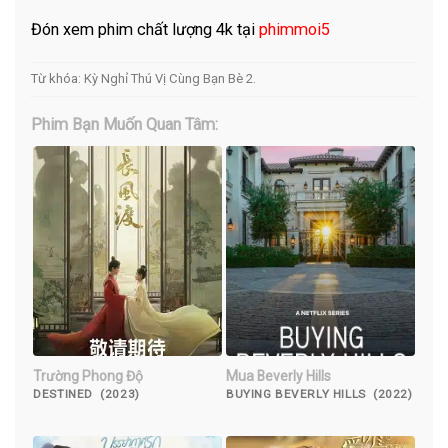
Đón xem phim chất lượng 4k tại
phimmoi5
Từ khóa:
Kỳ Nghỉ Thú Vị Cùng Bạn Bè 2
.
Phim Bạn Muốn Quan Tâm:
Trường Phong Độ
Mua Beverly Hills
DESTINED (2023)
BUYING BEVERLY HILLS (2022)