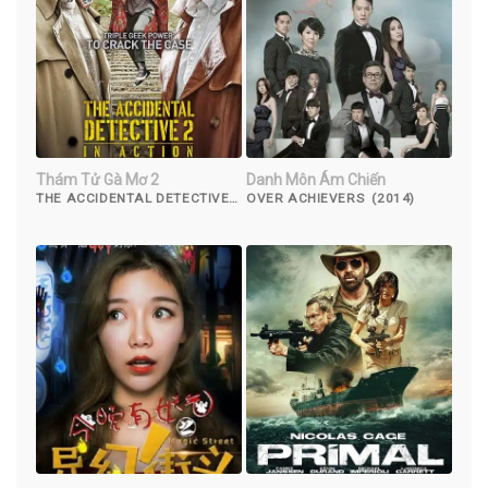
Thám Tử Gà Mơ 2
Danh Môn Ám Chiến
THE ACCIDENTAL DETECTIVE
OVER ACHIEVERS (2014)
2: IN ACTION (2018)